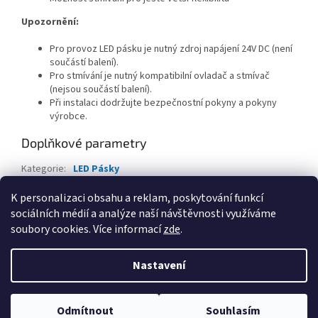
Upozornění:
Pro provoz LED pásku je nutný zdroj napájení 24V DC (není
součástí balení).
Pro stmívání je nutný kompatibilní ovladač a stmívač
(nejsou součástí balení).
Při instalaci dodržujte bezpečnostní pokyny a pokyny
výrobce.
Doplňkové parametry
Kategorie
:
LED Pásky
EAN
:
8596698990768
K personalizaci obsahu a reklam, poskytování funkcí
sociálních médií a analýze naší návštěvnosti využíváme
Z
soubory cookies. Více informací
zde
.
á
Vytvořil Shoptet
p
Nastavení
a
t
Copyright 2026
iDB SMART
. Všechna práva vyhrazena.
Upravit
í
Odmítnout
Souhlasím
nastavení cookies