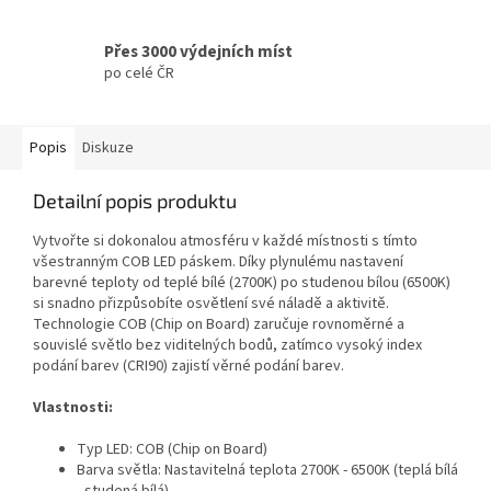
Přes 3000 výdejních míst
po celé ČR
Popis
Diskuze
Detailní popis produktu
Vytvořte si dokonalou atmosféru v každé místnosti s tímto
všestranným COB LED páskem. Díky plynulému nastavení
barevné teploty od teplé bílé (2700K) po studenou bílou (6500K)
si snadno přizpůsobíte osvětlení své náladě a aktivitě.
Technologie COB (Chip on Board) zaručuje rovnoměrné a
souvislé světlo bez viditelných bodů, zatímco vysoký index
podání barev (CRI90) zajistí věrné podání barev.
Vlastnosti:
Typ LED: COB (Chip on Board)
Barva světla: Nastavitelná teplota 2700K - 6500K (teplá bílá