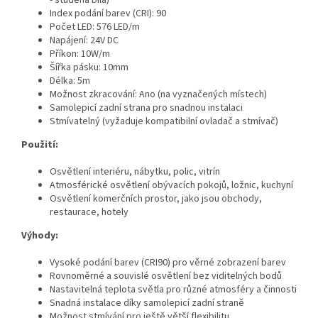
- studená bílá)
Index podání barev (CRI): 90
Počet LED: 576 LED/m
Napájení: 24V DC
Příkon: 10W/m
Šířka pásku: 10mm
Délka: 5m
Možnost zkracování: Ano (na vyznačených místech)
Samolepicí zadní strana pro snadnou instalaci
Stmívatelný (vyžaduje kompatibilní ovladač a stmívač)
Použití:
Osvětlení interiéru, nábytku, polic, vitrín
Atmosférické osvětlení obývacích pokojů, ložnic, kuchyní
Osvětlení komerčních prostor, jako jsou obchody,
restaurace, hotely
Výhody:
Vysoké podání barev (CRI90) pro věrné zobrazení barev
Rovnoměrné a souvislé osvětlení bez viditelných bodů
Nastavitelná teplota světla pro různé atmosféry a činnosti
Snadná instalace díky samolepicí zadní straně
Možnost stmívání pro ještě větší flexibilitu