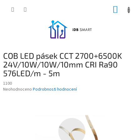
Přejít
NÁKUP
na
obsah
KOŠÍK
COB LED pásek CCT 2700+6500K
24V/10W/10W/10mm CRI Ra90
576LED/m - 5m
1100
Průměrné
Neohodnoceno
Podrobnosti hodnocení
hodnocení
produktu
je
0,0
z
5
hvězdiček.