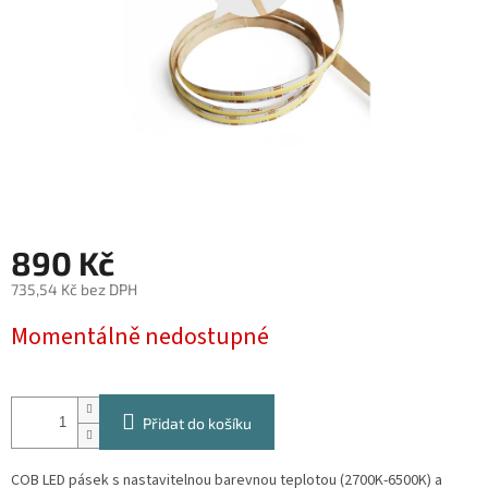
890 Kč
735,54 Kč bez DPH
Měrná
Momentálně nedostupné
cena:
Přidat do košíku
COB LED pásek s nastavitelnou barevnou teplotou (2700K-6500K) a