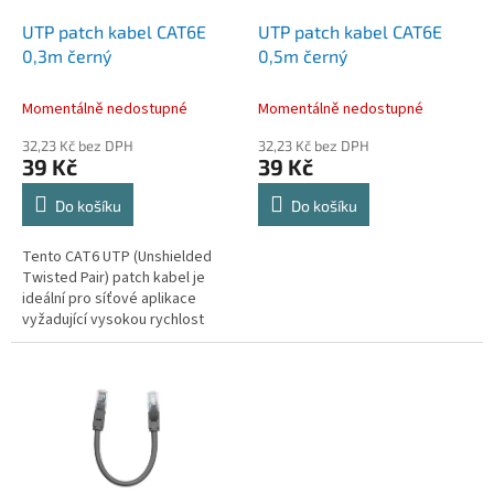
o
d
UTP patch kabel CAT6E
UTP patch kabel CAT6E
u
0,3m černý
0,5m černý
k
t
Momentálně nedostupné
Momentálně nedostupné
ů
32,23 Kč bez DPH
32,23 Kč bez DPH
39 Kč
39 Kč
Do košíku
Do košíku
Tento CAT6 UTP (Unshielded
Twisted Pair) patch kabel je
ideální pro síťové aplikace
vyžadující vysokou rychlost
přenosu dat až do 250MHz.
Kabel je vybaven RJ45
krystalovými...