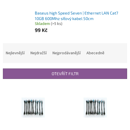
Baseus high Speed Seven | Ethernet LAN Cat7
10GB 600Mhz síťový kabel 50cm
Skladem
(>5 ks)
99 Kč
Ř
a
Nejlevnější
Nejdražší
Nejprodávanější
Abecedně
z
e
n
OTEVŘÍT FILTR
í
p
V
r
ý
o
p
d
i
u
s
k
p
t
r
ů