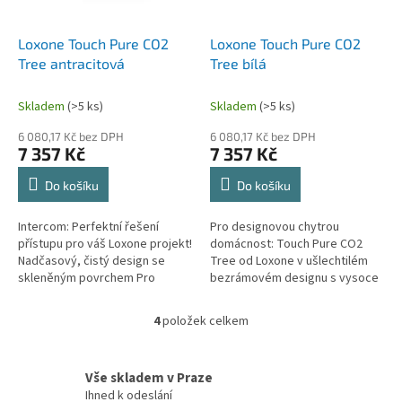
Loxone Touch Pure CO2
Loxone Touch Pure CO2
Tree antracitová
Tree bílá
Skladem
(>5 ks)
Skladem
(>5 ks)
6 080,17 Kč bez DPH
6 080,17 Kč bez DPH
7 357 Kč
7 357 Kč
Do košíku
Do košíku
Intercom: Perfektní řešení
Pro designovou chytrou
přístupu pro váš Loxone projekt!
domácnost: Touch Pure CO2
Nadčasový, čistý design se
Tree od Loxone v ušlechtilém
skleněným povrchem Pro
bezrámovém designu s vysoce
Miniserver, Miniserver Go a
kvalitním povrchem skleněným
Miniserver Compact Ultra
povrchem. Slouží pro
4
položek celkem
O
kompaktní...
jednoduché a...
v
l
Vše skladem v Praze
á
d
Ihned k odeslání