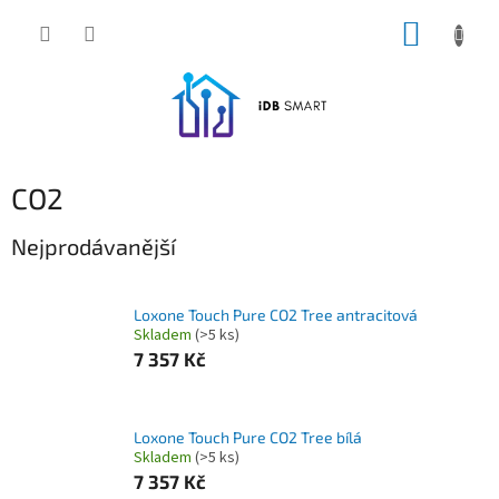
Přejít
NÁKUP
na
obsah
KOŠÍK
CO2
Nejprodávanější
Loxone Touch Pure CO2 Tree antracitová
Skladem
(>5 ks)
7 357 Kč
Loxone Touch Pure CO2 Tree bílá
Skladem
(>5 ks)
7 357 Kč