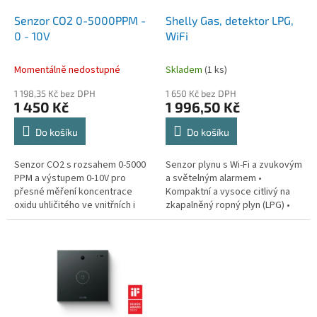
o
d
Senzor CO2 0-5000PPM -
Shelly Gas, detektor LPG,
u
0 - 10V
WiFi
k
t
Momentálně nedostupné
Skladem
(1 ks)
ů
1 198,35 Kč bez DPH
1 650 Kč bez DPH
1 450 Kč
1 996,50 Kč
Do košíku
Do košíku
Senzor CO2 s rozsahem 0-5000
Senzor plynu s Wi-Fi a zvukovým
PPM a výstupem 0-10V pro
a světelným alarmem •
přesné měření koncentrace
Kompaktní a vysoce citlivý na
oxidu uhličitého ve vnitřních i
zkapalněný ropný plyn (LPG) •
venkovních prostředích.
Zvukový a světelný alarm •
Snadné ovládání
prostřednictvím...