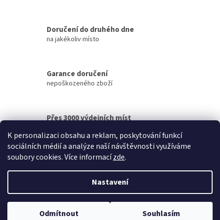
a
c
í
Doručení do druhého dne
p
na jakékoliv místo
r
v
k
y
Garance doručení
v
nepoškozeného zboží
ý
p
i
Přes 3000 výdejních míst
s
u
po celé ČR
K personalizaci obsahu a reklam, poskytování funkcí
sociálních médií a analýze naší návštěvnosti využíváme
Z
soubory cookies. Více informací
zde
.
á
Vytvořil Shoptet
p
Nastavení
a
t
Copyright 2026
iDB SMART
. Všechna práva vyhrazena.
Upravit
í
Odmítnout
Souhlasím
nastavení cookies