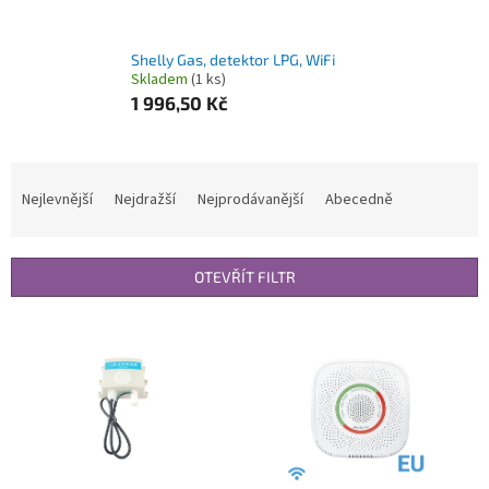
Shelly Gas, detektor LPG, WiFi
Skladem
(1 ks)
1 996,50 Kč
Ř
a
Nejlevnější
Nejdražší
Nejprodávanější
Abecedně
z
e
n
OTEVŘÍT FILTR
í
p
V
r
ý
o
p
d
i
u
s
k
p
t
r
ů