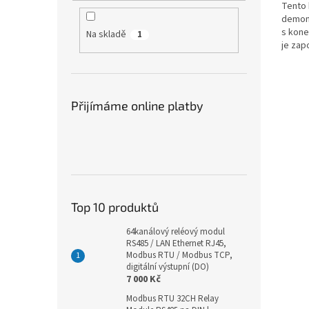
Tento 
demont
s kone
Na skladě
1
je zap
konekt
Přijímáme online platby
Top 10 produktů
64kanálový reléový modul
RS485 / LAN Ethernet RJ45,
Modbus RTU / Modbus TCP,
digitální výstupní (DO)
7 000 Kč
Modbus RTU 32CH Relay