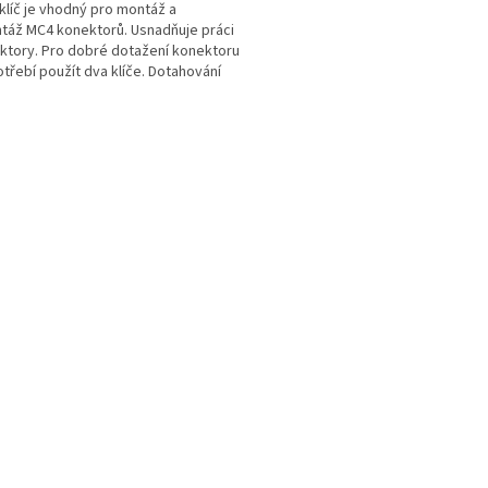
klíč je vhodný pro montáž a
áž MC4 konektorů. Usnadňuje práci
ktory. Pro dobré dotažení konektoru
otřebí použít dva klíče. Dotahování
oru bez klíčů...
O
v
l
á
d
a
c
í
p
r
v
k
y
v
ý
p
i
s