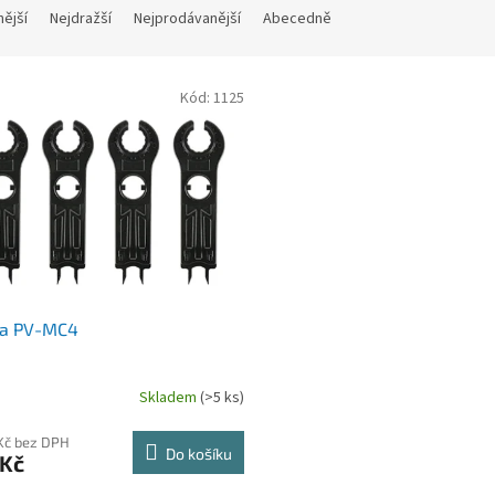
nější
Nejdražší
Nejprodávanější
Abecedně
Kód:
1125
na PV-MC4
Skladem
(>5 ks)
Kč bez DPH
Do košíku
 Kč