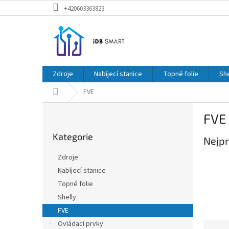
Přejít
+420603363823
na
obsah
Zdroje
Nabíjecí stanice
Topné folie
She
Domů
FVE
P
FVE
o
Přeskočit
s
Kategorie
kategorie
Nejpr
t
r
Zdroje
a
Nabíjecí stanice
n
Topné folie
n
í
Shelly
p
FVE
a
Ovládací prvky
Ř