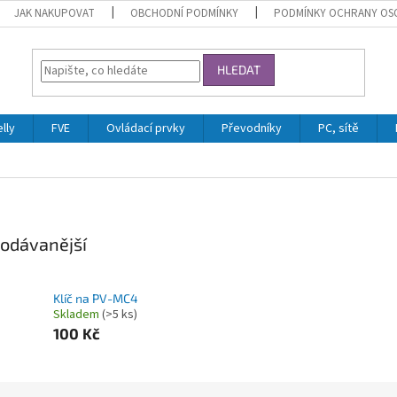
JAK NAKUPOVAT
OBCHODNÍ PODMÍNKY
PODMÍNKY OCHRANY OS
HLEDAT
lly
FVE
Ovládací prvky
Převodníky
PC, sítě
odávanější
Klíč na PV-MC4
Skladem
(>5 ks)
100 Kč