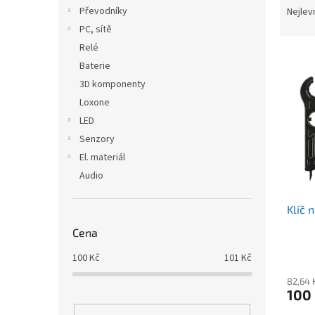
n
a
Převodníky
Nejlev
e
z
PC, sítě
l
e
Relé
V
n
Baterie
ý
í
3D komponenty
p
p
i
r
Loxone
s
o
LED
p
d
Senzory
r
u
El. materiál
o
k
Audio
d
t
u
ů
Klíč 
k
t
Cena
ů
100
Kč
101
Kč
82,64 
100