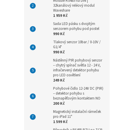
Module RS485 na DIN |
32kanálový reléový modul
Waveshare
1 959 Kč
Sada LED pásku s dvojitým
senzorem pohybu pod postel
990 Kč
Tlakový senzor 10bar / 0-10V /
G1/4"
990 Kč
Nástěnný PIR pohybový senzor
– chytrý spínač světla 12 - 24 V,
infračervený detektor pohybu
pro LED osvětlení
249 Kč
Pohybové čidlo 12-24V DC (PIR)
– detektor pohybu s
beznapěťovým kontaktem NO
200 Kč
Magnetický instalační rámeček
pro iPad 11"
1 599 Kč
Převodník z RS485 RTU na TCP