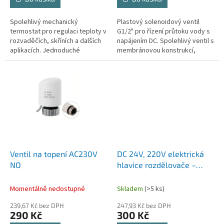
Spolehlivý mechanický
Plastový solenoidový ventil
termostat pro regulaci teploty v
G1/2" pro řízení průtoku vody s
rozvaděčích, skříních a dalších
napájením DC. Spolehlivý ventil s
aplikacích. Jednoduché
membránovou konstrukcí,
nastavení, rozsah 0-60℃.
vhodný pro zavlažování,
automatizaci vody a další
projekty.
Ventil na topení AC230V
DC 24V, 220V elektrická
NO
hlavice rozdělovače –
voskový motor,
termopohon, elektrický
Momentálně nedostupné
Skladem
(>5 ks)
pohon
239,67 Kč bez DPH
247,93 Kč bez DPH
290 Kč
300 Kč