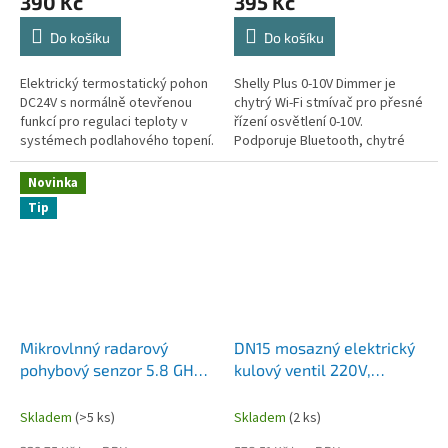
390 Kč
395 Kč
Do košíku
Do košíku
Elektrický termostatický pohon
Shelly Plus 0-10V Dimmer je
DC24V s normálně otevřenou
chytrý Wi-Fi stmívač pro přesné
funkcí pro regulaci teploty v
řízení osvětlení 0-10V.
systémech podlahového topení.
Podporuje Bluetooth, chytré
plány, scénáře a funguje i s
běžnými nástěnnými vypínači
Novinka
bez...
Tip
Mikrovlnný radarový
DN15 mosazný elektrický
pohybový senzor 5.8 GHz
kulový ventil 220V,
– stropní, 360°, 12–36 V
třívodičové dvoupolohové
DC, nastavitelná prodleva
ovládání, 2cestný /
Skladem
(>5 ks)
Skladem
(2 ks)
3cestný solenoidový ventil