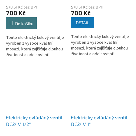
3cestný solenoidový ventil
3cestný solenoidový ventil
578,51 Kč bez DPH
578,51 Kč bez DPH
s pohonem.
s pohonem.
700 Kč
700 Kč
DETAIL
Do košíku
Tento elektrický kulový ventil je
Tento elektrický kulový ventil je
vyroben z vysoce kvalitní
vyroben z vysoce kvalitní
mosazi, která zajišťuje dlouhou
mosazi, která zajišťuje dlouhou
životnost a odolnost při
životnost a odolnost při
používání. Jedná se o 2cestný
používání.Jedná se o 2cestný
ventil se třívodičovým...
ventil se třívodičovým...
Elektricky ovládáný ventil
Elektricky ovládáný ventil
DC24V 1/2"
DC24V 1"