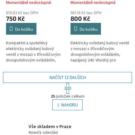
Momentálně nedostupné
Momentálně nedostupné
619,83 Kč bez DPH
661,16 Kč bez DPH
750 Kč
800 Kč
Do košíku
Do košíku
Kompaktní a spolehlivý
Elektricky ovládaný kulový ventil
elektricky ovládaný kulový
z mosazi s třívodičovým
ventil z mosazi s třívodičovým
dvoupolohovým ovládáním,
dvoupolohovým ovládáním,
napájený 24V. Vhodný pro
napájený 24V. Ideální pro
regulaci průtoku studené i
regulaci průtoku vody a směsi
horké vody a směsi s
s...
etylenglykolem.
NAČÍST 12 DALŠÍCH
S
1
3
t
O
r
25
položek celkem
v
á
l
NAHORU
n
á
k
d
o
v
a
Vše skladem v Praze
á
c
n
Ihned k odeslání
í