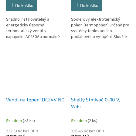
Do košíku
Do košíku
Snadno instalovatelný a
Spolehlivý elektrotermický
energeticky úsporný
pohon (termopohon) určený pro
termostatický ventil s
systémy teplovodního
napájením AC230V a normálně
podlahového vytápění. Slouží k
otevřenou funkcí pro efektivní
automatickému otevírání a
regulaci teploty v systémech
zavírání ventilů rozdělovače a
podlahového a...
tím k...
Ventil na topení DC24V NO
Shelly Stmívač 0–10 V,
WiFi
Skladem
(>5 ks)
Skladem
(2 ks)
322,31 Kč bez DPH
326,45 Kč bez DPH