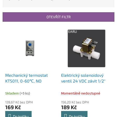
z
e
n
OTEVŘÍT FILTR
í
p
V
r
ý
o
p
d
i
u
s
k
p
t
r
ů
o
d
Mechanický termostat
Elektrický solenoidový
u
KTS011, 0-60℃, NO
ventil 24 VDC závit 1/2"
k
t
Skladem
(>5 ks)
Momentálně nedostupné
ů
139,67 Kč bez DPH
156,20 Kč bez DPH
169 Kč
189 Kč
Do košíku
Do košíku