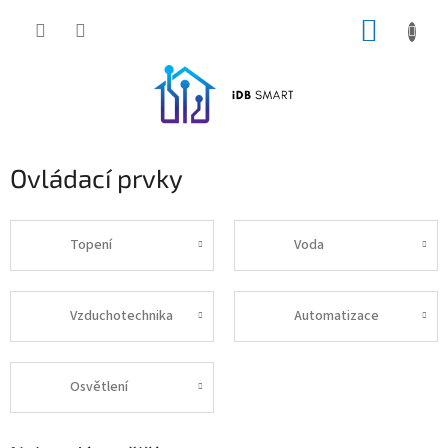
Přejít
NÁKUP
na
obsah
KOŠÍK
Ovládací prvky
Topení
Voda
Vzduchotechnika
Automatizace
Osvětlení