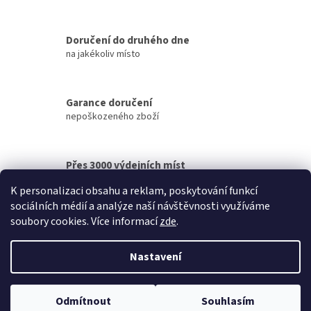
í
p
r
v
Doručení do druhého dne
k
na jakékoliv místo
y
v
ý
p
Garance doručení
i
nepoškozeného zboží
s
u
Přes 3000 výdejních míst
po celé ČR
K personalizaci obsahu a reklam, poskytování funkcí
sociálních médií a analýze naší návštěvnosti využíváme
Z
soubory cookies. Více informací
zde
.
á
Vytvořil Shoptet
p
Nastavení
a
t
Copyright 2026
iDB SMART
. Všechna práva vyhrazena.
Upravit
í
Odmítnout
Souhlasím
nastavení cookies