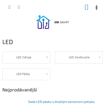
Přejít
NÁKUP
na
obsah
KOŠÍK
LED
LED Zdroje
LED Zesilovače
LED Pásky
Nejprodávanější
Sada LED pásku s dvojitým senzorem pohybu