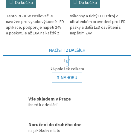
Do košíku
Do košíku
Tento RGBCW zesilovač je
Výkonný a tichý LED zdroj v
navržen pro vysokovýkonné LED
ultratenkém provedení pro LED
aplikace, podporuje napětí 24V
pásky a další LED osvětlení s
a poskytuje až 10A na každý z
napětím 24V.
pěti kanálů. Umožňuje rozšíření
a zesílení signálu pro RGB,...
NAČÍST 12 DALŠÍCH
S
1
3
t
O
r
26
položek celkem
v
á
l
NAHORU
n
á
k
d
o
v
a
Vše skladem v Praze
á
c
n
Ihned k odeslání
í
í
p
r
v
Doručení do druhého dne
k
na jakékoliv místo