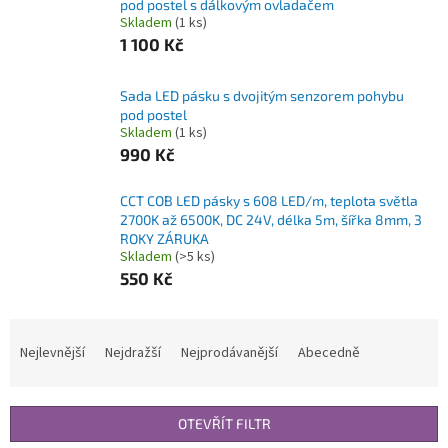
pod postel s dálkovým ovladačem
Skladem
(1 ks)
1 100 Kč
Sada LED pásku s dvojitým senzorem pohybu
pod postel
Skladem
(1 ks)
990 Kč
CCT COB LED pásky s 608 LED/m, teplota světla
2700K až 6500K, DC 24V, délka 5m, šířka 8mm, 3
ROKY ZÁRUKA
Skladem
(>5 ks)
550 Kč
Ř
a
Nejlevnější
Nejdražší
Nejprodávanější
Abecedně
z
e
n
OTEVŘÍT FILTR
í