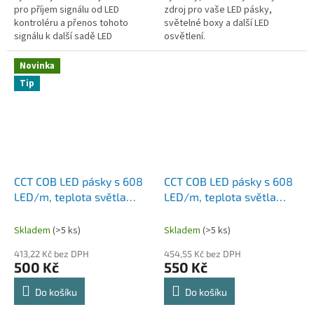
pro příjem signálu od LED
zdroj pro vaše LED pásky,
kontroléru a přenos tohoto
světelné boxy a další LED
signálu k další sadě LED
osvětlení.
světelných zdrojů. Zesilovač se
nepoužívá samostatně; je nutné
Novinka
jej...
Tip
CCT COB LED pásky s 608
CCT COB LED pásky s 608
LED/m, teplota světla
LED/m, teplota světla
2700K až 6500K, DC 24V,
2700K až 6500K, DC 24V,
délka 5m, šířka 10mm, 3
délka 5m, šířka 8mm, 3
Skladem
(>5 ks)
Skladem
(>5 ks)
ROKY ZÁRUKA
ROKY ZÁRUKA
413,22 Kč bez DPH
454,55 Kč bez DPH
500 Kč
550 Kč
Do košíku
Do košíku