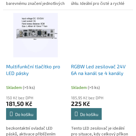
barevnému značení jednotlivých
úhlu. Ideální pro čisté a rychlé
žil (černá, červená, zelená,
instalace bez pájení.
modrá, bílá) snadno propojíte
LED...
Multifunkční tlačítko pro
RGBW Led zesilovač 24V
LED pásky
6A na kanál se 4 kanály
Skladem
(>5 ks)
Skladem
(>5 ks)
150 Kč bez DPH
185,95 Kč bez DPH
181,50 Kč
225 Kč
Do košíku
Do košíku
bezkontaktní ovladač LED
Tento LED zesilovač je ideální
pásků, aktivace přiblížením
pro situace, kdy celkový příkon