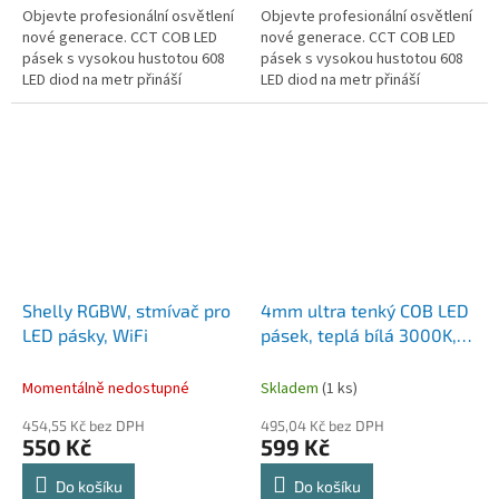
Objevte profesionální osvětlení
Objevte profesionální osvětlení
nové generace. CCT COB LED
nové generace. CCT COB LED
pásek s vysokou hustotou 608
pásek s vysokou hustotou 608
LED diod na metr přináší
LED diod na metr přináší
dokonale souvislou světelnou
dokonale souvislou světelnou
linii bez viditelných bodů. Díky...
linii bez viditelných bodů. Díky...
Shelly RGBW, stmívač pro
4mm ultra tenký COB LED
LED pásky, WiFi
pásek, teplá bílá 3000K,
stmívatelný, 24V, 5m
Momentálně nedostupné
Skladem
(1 ks)
454,55 Kč bez DPH
495,04 Kč bez DPH
550 Kč
599 Kč
Do košíku
Do košíku