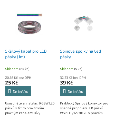
p
V
r
ý
o
p
d
i
u
s
k
p
t
r
ů
o
d
5-žílový kabel pro LED
5pinové spojky na Led
u
pásky (1m)
pásky
k
t
Skladem
(>5 ks)
Skladem
(5 ks)
ů
20,66 Kč bez DPH
32,23 Kč bez DPH
25 Kč
39 Kč
Do košíku
Do košíku
Usnadněte si instalaci RGBW LED
Praktický 5pinový konektor pro
pásků s tímto praktickým
snadné propojení LED pásků
plochým kabelem! Díky
WS2811/WS2812B v pravém