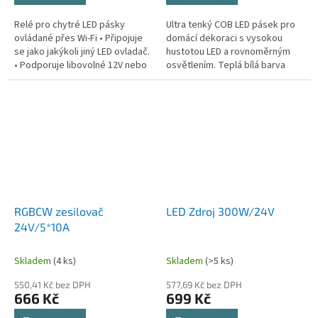
Relé pro chytré LED pásky
Ultra tenký COB LED pásek pro
ovládané přes Wi-Fi • Připojuje
domácí dekoraci s vysokou
se jako jakýkoli jiný LED ovladač.
hustotou LED a rovnoměrným
• Podporuje libovolné 12V nebo
osvětlením. Teplá bílá barva
24V bílé, RGB, RGBW led pásky a
(3000K) a možnost stmívání.
12/24V led žárovky s...
RGBCW zesilovač
LED Zdroj 300W/24V
24V/5*10A
Skladem
(4 ks)
Skladem
(>5 ks)
550,41 Kč bez DPH
577,69 Kč bez DPH
666 Kč
699 Kč