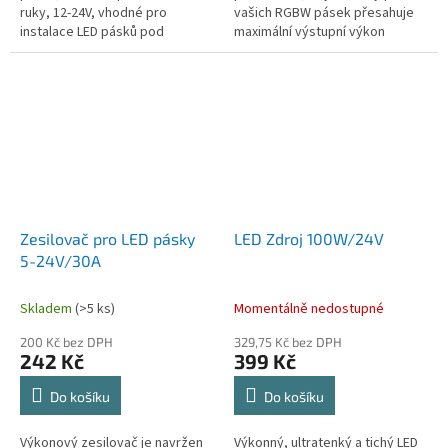
ruky, 12-24V, vhodné pro
vašich RGBW pásek přesahuje
instalace LED pásků pod
maximální výstupní výkon
kuchyňskou linku
vašeho RGB ovladače. Díky
tomuto zesilovači můžete
snadno...
Zesilovač pro LED pásky
LED Zdroj 100W/24V
5-24V/30A
Skladem
(>5 ks)
Momentálně nedostupné
200 Kč bez DPH
329,75 Kč bez DPH
242 Kč
399 Kč
Do košíku
Do košíku
Výkonový zesilovač je navržen
Výkonný, ultratenký a tichý LED