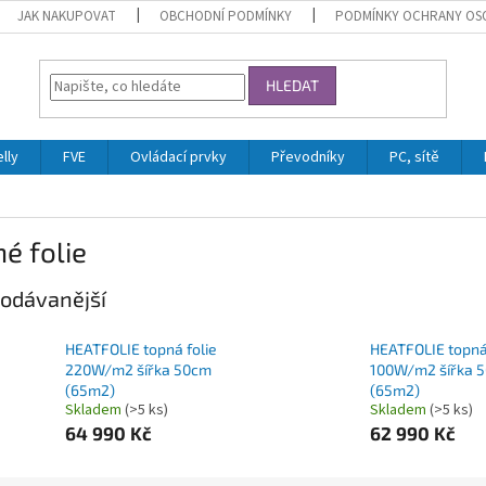
JAK NAKUPOVAT
OBCHODNÍ PODMÍNKY
PODMÍNKY OCHRANY OS
HLEDAT
lly
FVE
Ovládací prvky
Převodníky
PC, sítě
é folie
odávanější
HEATFOLIE topná folie
HEATFOLIE topná 
220W/m2 šířka 50cm
100W/m2 šířka 
(65m2)
(65m2)
Skladem
(>5 ks)
Skladem
(>5 ks)
64 990 Kč
62 990 Kč