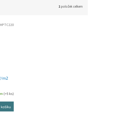
2
položek celkem
HPTC220
W/m2
em
(>5 ks)
 košíku