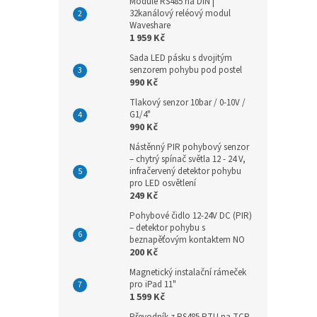
Module RS485 na DIN |
32kanálový reléový modul
Waveshare
1 959 Kč
Sada LED pásku s dvojitým
senzorem pohybu pod postel
990 Kč
Tlakový senzor 10bar / 0-10V /
G1/4"
990 Kč
Nástěnný PIR pohybový senzor
– chytrý spínač světla 12 - 24 V,
infračervený detektor pohybu
pro LED osvětlení
249 Kč
Pohybové čidlo 12-24V DC (PIR)
– detektor pohybu s
beznapěťovým kontaktem NO
200 Kč
Magnetický instalační rámeček
pro iPad 11"
1 599 Kč
Převodník z RS485 RTU na TCP