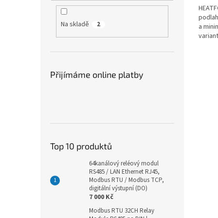
HEATFO
podlah
Na skladě
2
a mini
varian
šířce...
Přijímáme online platby
Top 10 produktů
64kanálový reléový modul
RS485 / LAN Ethernet RJ45,
Modbus RTU / Modbus TCP,
digitální výstupní (DO)
7 000 Kč
Modbus RTU 32CH Relay