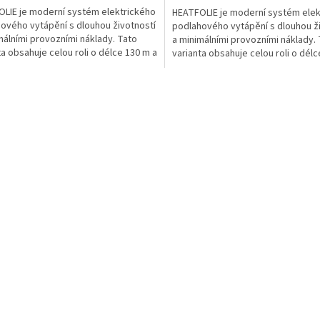
LIE je moderní systém elektrického
HEATFOLIE je moderní systém elek
ového vytápění s dlouhou životností
podlahového vytápění s dlouhou ž
málními provozními náklady. Tato
a minimálními provozními náklady.
ta obsahuje celou roli o délce 130 m a
varianta obsahuje celou roli o délc
šířce...
O
v
l
á
d
a
c
í
p
r
v
k
y
v
ý
p
i
s