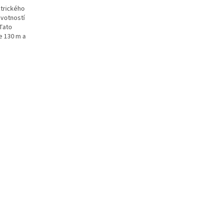
trického
ivotností
 Tato
e 130 m a