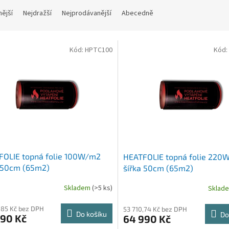
nější
Nejdražší
Nejprodávanější
Abecedně
Kód:
HPTC100
Kód:
FOLIE topná folie 100W/m2
HEATFOLIE topná folie 220
a 50cm (65m2)
šířka 50cm (65m2)
Skladem
(>5 ks)
Sklad
,85 Kč bez DPH
53 710,74 Kč bez DPH
Do košíku
Do
990 Kč
64 990 Kč