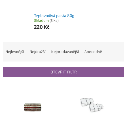
Teplovodivá pasta 80g
Skladem
(3 ks)
220 Kč
Ř
a
Nejlevnější
Nejdražší
Nejprodávanější
Abecedně
z
e
n
OTEVŘÍT FILTR
í
p
V
r
ý
o
p
d
i
u
s
k
p
t
r
ů