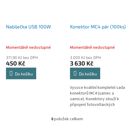
Nabíječka USB 100W
Konektor MC4 pár (100ks)
Momentálně nedostupné
Momentálně nedostupné
371,90 Kč bez DPH
3 000 Kč bez DPH
450 Kč
3 630 Kč
Do košíku
Do košíku
Vysoce kvalitní kompletní sada
konektorů MC4 (samec a
samice). Konektory slouží k
připojení fotovoltaických
panelů. Jsou kompatibilní s
vodiči o průřezu 1,5-6mm².
8
položek celkem
O
Použité...
v
l