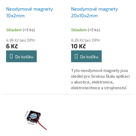
o
d
Neodymové magnety
Neodymové magnety
u
10x2mm
20x10x2mm
k
t
Skladem
(>5 ks)
Skladem
(>5 ks)
ů
4,96 Kč bez DPH
8,26 Kč bez DPH
6 Kč
10 Kč
Do košíku
Do košíku
Tyto neodymové magnety jsou
ideální pro širokou škálu aplikací
v akustice, elektronice,
elektrotechnice a strojírenství.
Magnety mají rozměry
20x10x2mm a jsou vyrobeny z...