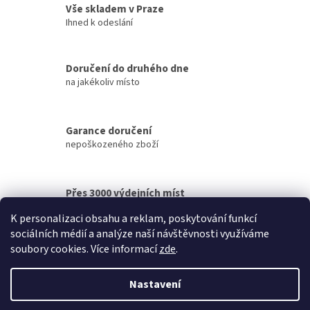
Vše skladem v Praze
á
d
Ihned k odeslání
a
c
í
Doručení do druhého dne
p
na jakékoliv místo
r
v
k
y
Garance doručení
v
nepoškozeného zboží
ý
p
i
Přes 3000 výdejních míst
s
u
po celé ČR
K personalizaci obsahu a reklam, poskytování funkcí
sociálních médií a analýze naší návštěvnosti využíváme
Z
soubory cookies. Více informací
zde
.
á
Vytvořil Shoptet
p
Nastavení
a
t