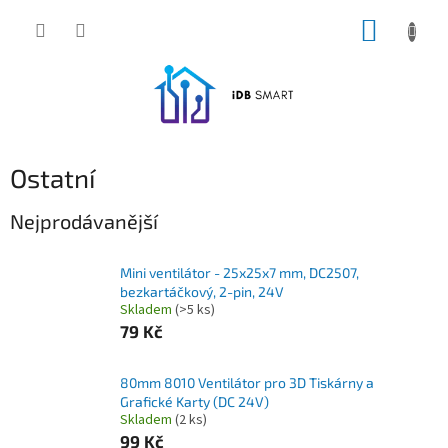
Přejít
NÁKUP
na
obsah
KOŠÍK
Ostatní
Nejprodávanější
Mini ventilátor - 25x25x7 mm, DC2507,
bezkartáčkový, 2-pin, 24V
Skladem
(>5 ks)
79 Kč
80mm 8010 Ventilátor pro 3D Tiskárny a
Grafické Karty (DC 24V)
Skladem
(2 ks)
99 Kč