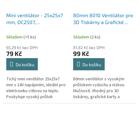
Mini ventilátor - 25x25x7
80mm 8010 Ventilátor pro
mm, DC2507,
3D Tiskárny a Grafické
bezkartáčkový, 2-pin, 24V
Karty (DC 24V)
Skladem
(>5 ks)
Skladem
(2 ks)
65,29 Kč bez DPH
81,82 Kč bez DPH
79 Kč
99 Kč
Do košíku
Do košíku
Tichý mini ventilátor 25x25x7
80mm ventilátor s vysokým
mm s 24V napájením, ideální pro
průtokem vzduchu a nízkou
elektroniku citlivou na teplo.
hlučností. Vhodný pro 3D
Poskytuje vysoký průtok
tiskárny, grafické karty a
vzduchu a snadnou instalaci pro
elektroniku.
různé aplikace.