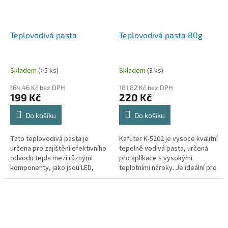
Teplovodivá pasta
Teplovodivá pasta 80g
Skladem
(>5 ks)
Skladem
(3 ks)
164,46 Kč bez DPH
181,82 Kč bez DPH
199 Kč
220 Kč
Do košíku
Do košíku
Tato teplovodivá pasta je
Kafuter K-5202 je vysoce kvalitní
určena pro zajištění efektivního
tepelně vodivá pasta, určená
odvodu tepla mezi různými
pro aplikace s vysokými
komponenty, jako jsou LED,
teplotními nároky. Je ideální pro
chladiče a další elektronické
použití v elektronice, kde je
součástky. Nabízí vysokou
potřeba efektivní odvod...
pevnost...