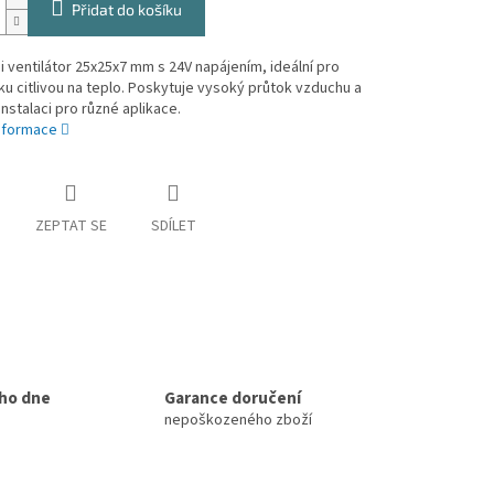
Přidat do košíku
i ventilátor 25x25x7 mm s 24V napájením, ideální pro
ku citlivou na teplo. Poskytuje vysoký průtok vzduchu a
nstalaci pro různé aplikace.
informace
ZEPTAT SE
SDÍLET
ho dne
Garance doručení
nepoškozeného zboží