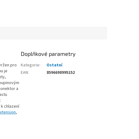
Doplňkové parametry
vržen pro
Kategorie
:
Ostatní
u je
EAN
:
8596698995152
ely,
voupinovým
konektor a
astu
t
 k chlazení
Extension
,