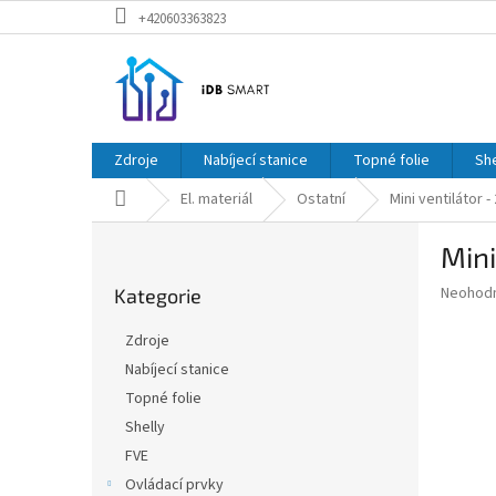
Přejít
+420603363823
na
obsah
Zdroje
Nabíjecí stanice
Topné folie
She
Domů
El. materiál
Ostatní
Mini ventilátor 
P
Mini
o
Přeskočit
s
Průměr
Neohod
Kategorie
kategorie
t
hodnoce
r
produkt
Zdroje
a
je
Nabíjecí stanice
0,0
n
z
Topné folie
n
5
í
Shelly
hvězdič
p
FVE
a
Ovládací prvky