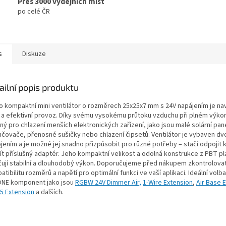
Přes 3000 výdejních míst
po celé ČR
s
Diskuze
ailní popis produktu
o kompaktní mini ventilátor o rozměrech 25x25x7 mm s 24V napájením je na
ý a efektivní provoz. Díky svému vysokému průtoku vzduchu při plném výkon
ý pro chlazení menších elektronických zařízení, jako jsou malé solární pan
hčovače, přenosné sušičky nebo chlazení čipsetů. Ventilátor je vybaven d
ojením a je možné jej snadno přizpůsobit pro různé potřeby – stačí odpojit 
ít příslušný adaptér. Jeho kompaktní velikost a odolná konstrukce z PBT pl
šťují stabilní a dlouhodobý výkon. Doporučujeme před nákupem zkontrolova
tibilitu rozměrů a napětí pro optimální funkci ve vaší aplikaci. Ideální volba
NE komponent jako jsou
RGBW 24V Dimmer Air,
1-Wire Extension
,
Air Base 
5 Extension
a dalších.