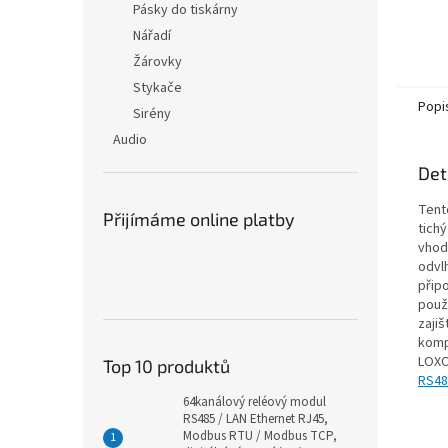
Pásky do tiskárny
Nářadí
Žárovky
Stykače
Popi
Sirény
Audio
Det
Tent
Přijímáme online platby
tich
vhodn
odvl
přip
použ
zaji
kompa
LOXO
Top 10 produktů
RS48
64kanálový reléový modul
RS485 / LAN Ethernet RJ45,
Modbus RTU / Modbus TCP,