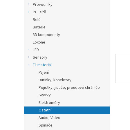
n
Převodníky
e
PC, sítě
l
Relé
Baterie
3D komponenty
Loxone
LED
Senzory
El. materiál
Pájení
Dutinky, konektory
Pojistky, jističe, proudové chrániče
Svorky
Elektroměry
Ostatní
Audio, Video
Spínače