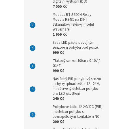
digitální výstupní (DO)
7 000 Kč
Modbus RTU 32CH Relay
Module RS485 na DIN |
32kanálový reléový modul
Waveshare
1 959 Kč
Sada LED pásku s dvojitým
senzorem pohybu pod postel
990 Kč
Tlakový senzor 10bar / 0-10V /
G1/4"
990 Kč
Nástěnný PIR pohybový senzor
– chytrý spínač světla 12 - 24 V,
infračervený detektor pohybu
pro LED osvětlení
249 Kč
Pohybové čidlo 12-24V DC (PIR)
– detektor pohybu s
beznapěťovým kontaktem NO
200 Kč