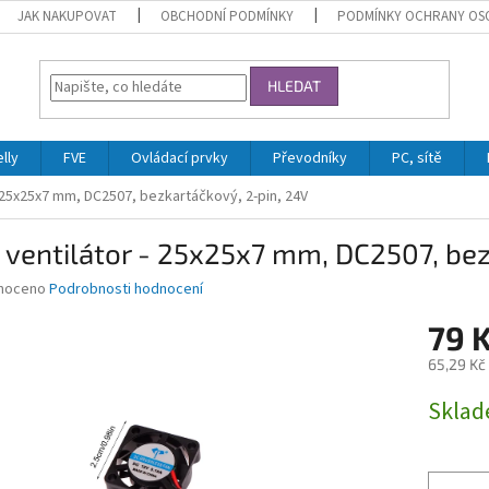
JAK NAKUPOVAT
OBCHODNÍ PODMÍNKY
PODMÍNKY OCHRANY OS
HLEDAT
lly
FVE
Ovládací prvky
Převodníky
PC, sítě
- 25x25x7 mm, DC2507, bezkartáčkový, 2-pin, 24V
 ventilátor - 25x25x7 mm, DC2507, bez
né
noceno
Podrobnosti hodnocení
ní
79 
u
65,29 Kč
Měrná
Skla
cena:
ek.