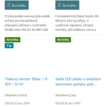
Do košíku
Do košíku
Profesionální sériový převodník
Fotoelektrický hlásič kouře SR-
určený pro bezdrátové
805 pro 24 V systémy. 4
připojení zařízení s rozhraním
vodičové zapojení, stropní
RS485 nebo RS232 do WiFi sítě.
montáž, LED indikace stavu a
Modely USR-DR164 a USR-DR162
alarmu. Vhodné pro konvenční
pracují v pásmech 2,4 GHz i 5...
požární zabezpečení.
Novinka
Novinka
Tip
Tlakový senzor 10bar / 0-
Sada LED pásku s dvojitým
10V / G1/4"
senzorem pohybu pod
postel
Skladem
(>5 ks)
Skladem
(1 ks)
818,18 Kč bez DPH
818,18 Kč bez DPH