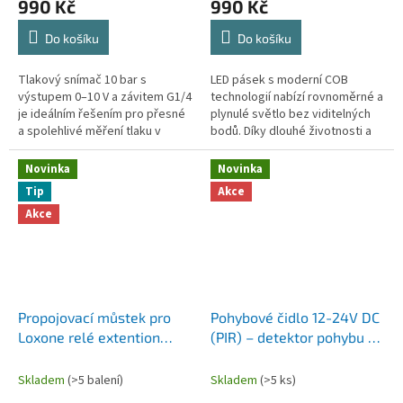
990 Kč
990 Kč
Do košíku
Do košíku
Tlakový snímač 10 bar s
LED pásek s moderní COB
výstupem 0–10 V a závitem G1/4
technologií nabízí rovnoměrné a
je ideálním řešením pro přesné
plynulé světlo bez viditelných
a spolehlivé měření tlaku v
bodů. Díky dlouhé životnosti a
průmyslových i technických
nízké spotřebě energie je
aplikacích.
ideální pro dekorativní i...
Novinka
Novinka
Tip
Akce
Akce
Propojovací můstek pro
Pohybové čidlo 12-24V DC
Loxone relé extention
(PIR) – detektor pohybu s
P15,24 24A 1P zelený,
beznapěťovým kontaktem
balení po 20ks
NO
Skladem
(>5 balení)
Skladem
(>5 ks)