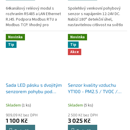
64kanálový reléový modul s
Spolehlivý venkovní pohybový
rozhraním RS485 a LAN Ethernet
senzor s napájením 12-24V DC.
RJ45. Podpora Modbus RTU a
Nabízí 180° detekční úhel,
Modbus TCP. Vhodný pro
nastavitelnou citlivost na světlo
průmyslové řízení a
(3-2000 LUX) a časovou prodlevu
automatizaci.
(0,7 s až 7 minut)....
Novinka
Novinka
Tip
Tip
Akce
Sada LED pásku s dvojitým
Senzor kvality vzduchu
senzorem pohybu pod
YT100 - PM2.5 / TVOC /
postel s dálkovým
formaldehyd (HCHO) / CO₂
ovladačem
/ teplota / vlhkost / LPG -
Skladem
(1 ks)
Skladem
(5 ks)
komunikace RS485
909,09 Kč bez DPH
2 500 Kč bez DPH
1 100 Kč
3 025 Kč