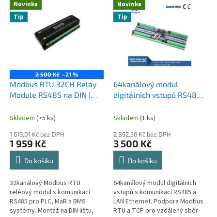
Novinka
Novinka
Tip
Tip
2 500 Kč
–21 %
Modbus RTU 32CH Relay
64kanálový modul
Module RS485 na DIN |
digitálních vstupů RS485 /
32kanálový reléový modul
LAN, datový akviziční
Waveshare
modul s komunikací
Skladem
(>5 ks)
Skladem
(1 ks)
Modbus RTU / Modbus
1 619,01 Kč bez DPH
2 892,56 Kč bez DPH
TCP pro vzdálené řízení
1 959 Kč
3 500 Kč
Do košíku
Do košíku
32kanálový Modbus RTU
64kanálový modul digitálních
reléový modul s komunikací
vstupů s komunikací RS485 a
RS485 pro PLC, MaR a BMS
LAN Ethernet. Podpora Modbus
systémy. Montáž na DIN lištu,
RTU a TCP pro vzdálený sběr