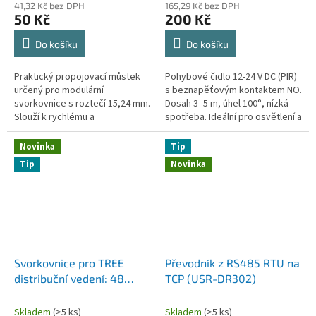
41,32 Kč bez DPH
165,29 Kč bez DPH
50 Kč
200 Kč
Do košíku
Do košíku
Praktický propojovací můstek
Pohybové čidlo 12-24 V DC (PIR)
určený pro modulární
s beznapěťovým kontaktem NO.
svorkovnice s roztečí 15,24 mm.
Dosah 3–5 m, úhel 100°, nízká
Slouží k rychlému a
spotřeba. Ideální pro osvětlení a
přehlednému propojení
automatizaci.
jednotlivých svorek, čímž
Novinka
Tip
výrazně zjednodušuje...
Tip
Novinka
Svorkovnice pro TREE
Převodník z RS485 RTU na
distribuční vedení: 48
TCP (USR-DR302)
bodů pro připojení
komunikace nejen Loxone
Skladem
(>5 ks)
Skladem
(>5 ks)