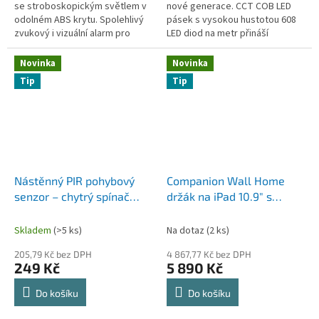
se stroboskopickým světlem v
nové generace. CCT COB LED
odolném ABS krytu. Spolehlivý
pásek s vysokou hustotou 608
zvukový i vizuální alarm pro
LED diod na metr přináší
zabezpečení domů, firem i
dokonale souvislou světelnou
průmyslových objektů. Snadná...
linii bez viditelných bodů. Díky...
Novinka
Novinka
Tip
Tip
Nástěnný PIR pohybový
Companion Wall Home
senzor – chytrý spínač
držák na iPad 10.9" s
světla 12 - 24 V,
nabíjením – černý,
infračervený detektor
nástěnný
Skladem
(>5 ks)
Na dotaz
(2 ks)
pohybu pro LED osvětlení
205,79 Kč bez DPH
4 867,77 Kč bez DPH
249 Kč
5 890 Kč
Do košíku
Do košíku