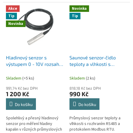
galvanické oddělení,
dat a průmyslovou automatizaci.
průmyslové provedení.
Akce
Novinka
Tip
Tip
Novinka
Hladinový senzor s
Saunové senzor-čidlo
výstupem 0 - 10V rozsah 0
teploty a vlhkosti s
- 3m délka 3m
vysokým rozsahem (-40
až 120 °C) | Modbus RS485
Skladem
(>5 ks)
Skladem
(2 ks)
991,74 Kč bez DPH
818,18 Kč bez DPH
1 200 Kč
990 Kč
Do košíku
Do košíku
Spolehlivý a přesný hladinový
Průmyslový senzor teploty a
senzor pro měření hladiny
vlhkosti s rozhraním RS485 a
kapalin v různých průmyslových
protokolem Modbus RTU.