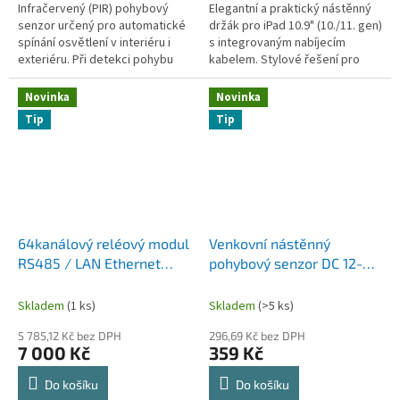
Infračervený (PIR) pohybový
Elegantní a praktický nástěnný
senzor určený pro automatické
držák pro iPad 10.9" (10./11. gen)
spínání osvětlení v interiéru i
s integrovaným nabíjecím
exteriéru. Při detekci pohybu
kabelem. Stylové řešení pro
automaticky rozsvítí světlo a po
trvalé nabíjení a pohodlné
uplynutí nastaveného...
používání doma i v kanceláři....
Novinka
Novinka
Tip
Tip
64kanálový reléový modul
Venkovní nástěnný
RS485 / LAN Ethernet
pohybový senzor DC 12-
RJ45, Modbus RTU /
24V s nastavitelným
Modbus TCP, digitální
časem a světelností –
Skladem
(1 ks)
Skladem
(>5 ks)
výstupní (DO)
180° detekce, suchý
5 785,12 Kč bez DPH
296,69 Kč bez DPH
kontakt
7 000 Kč
359 Kč
Do košíku
Do košíku