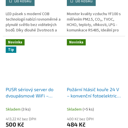
Do košíku
Do košíku
LED pásek s moderní COB
Monitor kvality vzduchu YF100 s
technologií nabízí rovnoměrné a
měřením PM2.5, CO₂, TVOC,
plynulé světlo bez viditelných
HCHO, teploty, vlhkosti, LPG -
bodů. Díky dlouhé životnosti a
komunikace RS485, Ideální pro
nízké spotřebě energie je
Smart Building.
ideální pro dekorativní i...
Novinka
Novinka
Tip
PUSR sériový server do
Požární hlásič kouře 24 V
dvoupásmové WiFi –
– konvenční fotoelektrický
převodník RS485/RS232
detektor, stropní montáž
na WiFi, Modbus brána s
(4vodičový)
Skladem
(3 ks)
Skladem
(>5 ks)
MQTT, IEEE 802.11
413,22 Kč bez DPH
400 Kč bez DPH
a/b/g/n, model USR-
500 Kč
484 Kč
DR164/162