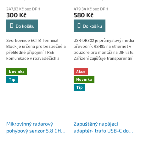
247,93 Kč bez DPH
479,34 Kč bez DPH
300 Kč
580 Kč
Do košíku
Do košíku
Svorkovnice ECTB Terminal
USR-DR302 je průmyslový media
Block je určena pro bezpečné a
převodník RS485 na Ethernet v
přehledné připojení TREE
pouzdře pro montáž na DIN lištu.
komunikace v rozvaděčích a
Zařízení zajišťuje transparentní
automatizačních systémech.
přenos dat. Podporuje protokol
Gateway Modbus RTU /...
Novinka
Akce
Tip
Novinka
Tip
Mikrovlnný radarový
Zapuštěný napájecí
pohybový senzor 5.8 GHz
adaptér- trafo USB-C do
– stropní, 360°, 12–36 V
zdi (AC/USB-C), 5–20 V,