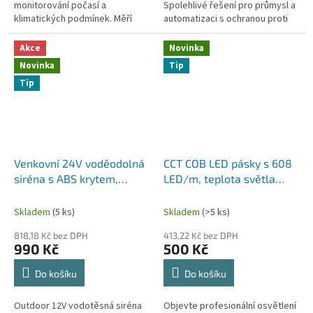
monitorování počasí a
Spolehlivé řešení pro průmysl a
klimatických podmínek. Měří
automatizaci s ochranou proti
teplotu vzduchu, relativní
přepětí, přetížení a zkratu.
vlhkost a atmosférický tlak a
Akce
Novinka
díky rozhraní...
Novinka
Tip
Tip
Venkovní 24V voděodolná
CCT COB LED pásky s 608
siréna s ABS krytem,
LED/m, teplota světla
světelnou a zvukovou
2700K až 6500K, DC 24V,
signalizací
délka 5m, šířka 10mm, 3
Skladem
(5 ks)
Skladem
(>5 ks)
(stroboskopická)
ROKY ZÁRUKA
818,18 Kč bez DPH
413,22 Kč bez DPH
990 Kč
500 Kč
Do košíku
Do košíku
Outdoor 12V vodotěsná siréna
Objevte profesionální osvětlení