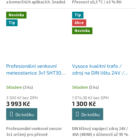
a komerčních aplikacích. Snadná
Přesnost ±0,3 °C / ±3 % RH.
instalace, robustní konstrukce a
Vhodné pro PLC, BMS, Loxone a
široký rozsah měření.
automatizaci budov.
Novinka
Tip
Tip
Akce
Novinka
Profesionální venkovní
Vysoce kvalitní trafo /
meteostanice 3v1 SHT30 –
zdroj na DIN lištu 24V /
RS485 senzor teploty,
40A
vlhkosti a atmosférického
Skladem
(3 ks)
Skladem
(5 ks)
tlaku
3 300 Kč bez DPH
1 074,38 Kč bez DPH
3 993 Kč
1 300 Kč
Do košíku
Do košíku
Profesionální venkovní senzor
DIN lištový napájecí zdroj 24V /
3v1 určený pro přesné
40A (480W) s účinností až 95 %.