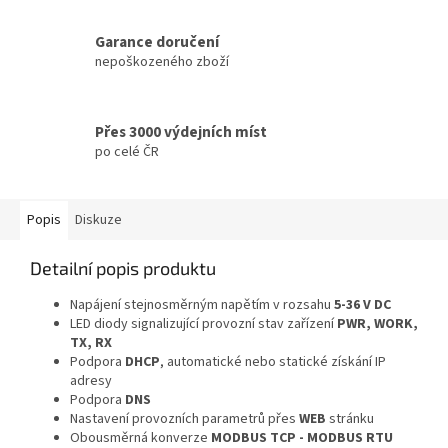
Garance doručení
nepoškozeného zboží
Přes 3000 výdejních míst
po celé ČR
Popis
Diskuze
Detailní popis produktu
Napájení stejnosměrným napětím v rozsahu
5-36 V DC
LED diody signalizující provozní stav zařízení
PWR, WORK,
TX, RX
Podpora
DHCP
, automatické nebo statické získání IP
adresy
Podpora
DNS
Nastavení provozních parametrů přes
WEB
stránku
Obousměrná konverze
MODBUS TCP - MODBUS RTU