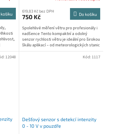
619,83 Kč bez DPH
 košíku
Do košíku
750 Kč
ídy,
Spolehlivé měření větru pro profesionály i
lhkosti
nadšence Tento kompaktní a odolný
ehlivost,
senzor rychlosti větru je ideální pro širokou
t
škálu aplikací – od meteorologických stanic
a...
ód:
12048
Kód:
1117
enzity
Dešťový senzor s detekcí intenzity
0 - 10 V v pouzdře