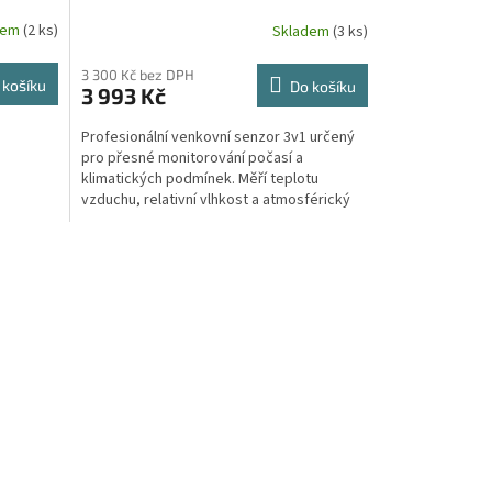
senzor teploty, vlhkosti a
dem
(2 ks)
Skladem
(3 ks)
atmosférického tlaku
3 300 Kč bez DPH
 košíku
Do košíku
3 993 Kč
Profesionální venkovní senzor 3v1 určený
pro přesné monitorování počasí a
klimatických podmínek. Měří teplotu
vzduchu, relativní vlhkost a atmosférický
tlak a díky rozhraní...