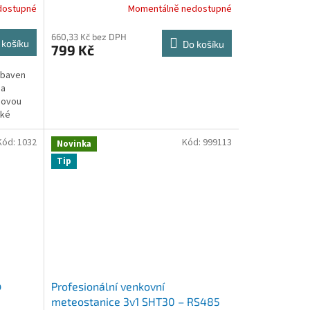
dostupné
Momentálně nedostupné
660,33 Kč bez DPH
 košíku
Do košíku
799 Kč
ybaven
 a
movou
cké
Kód:
1032
Kód:
999113
Novinka
Tip
p
Profesionální venkovní
meteostanice 3v1 SHT30 – RS485