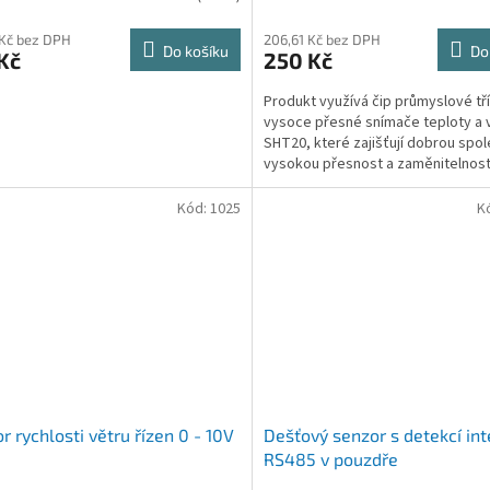
 Kč bez DPH
206,61 Kč bez DPH
Do košíku
Do
Kč
250 Kč
Produkt využívá čip průmyslové tř
vysoce přesné snímače teploty a v
SHT20, které zajišťují dobrou spol
vysokou přesnost a zaměnitelnos
produktů. Přijměte...
Kód:
1025
K
r rychlosti větru řízen 0 - 10V
Dešťový senzor s detekcí int
RS485 v pouzdře