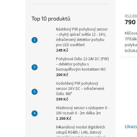
652,89
Top 10 produktů
790
Nástěnný PIR pohybový senzor
Klíčov
– chytrý spínač světla 12 - 24 V,
Tříšál
infračervený detektor pohybu
polyka
pro LED osvětlení
249 Kč
ložisk
i v ná
Pohybové čidlo 12-24V DC (PIR)
– detektor pohybu s
beznapěťovým kontaktem NO
200 Kč
Vodotěsný PIR pohybový
senzor 24 V DC – infračervené
čidlo 360°
399 Kč
Hladinový senzor s výstupem 0 -
10V rozsah 0 - 2m délka 2m
1 200 Kč
Ukaza
64kanálový modul digitálních
vstupů RS485 / LAN, datový