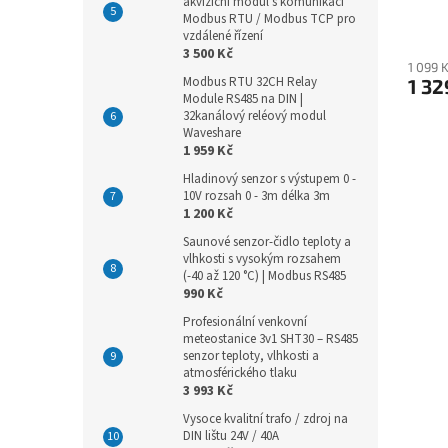
akviziční modul s komunikací
Modbus RTU / Modbus TCP pro
vzdálené řízení
3 500 Kč
1 099 
Modbus RTU 32CH Relay
1 32
Module RS485 na DIN |
32kanálový reléový modul
Waveshare
1 959 Kč
Hladinový senzor s výstupem 0 -
10V rozsah 0 - 3m délka 3m
1 200 Kč
Saunové senzor-čidlo teploty a
vlhkosti s vysokým rozsahem
(-40 až 120 °C) | Modbus RS485
990 Kč
Profesionální venkovní
meteostanice 3v1 SHT30 – RS485
senzor teploty, vlhkosti a
atmosférického tlaku
3 993 Kč
Vysoce kvalitní trafo / zdroj na
DIN lištu 24V / 40A