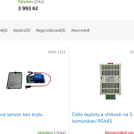
Skladem
(3 ks)
3 993 Kč
nější
Nejdražší
Nejprodávanější
Abecedně
Kód:
1111
K
vý senzor bez krytu
Čidlo teploty a vlhkosti na 5
komunikací RS485
Skladem
(>5 ks)
Momentálně ne