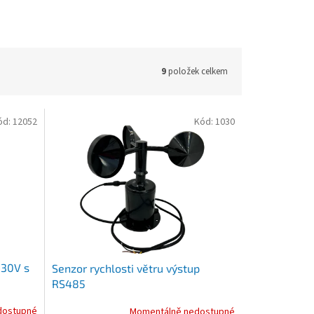
9
položek celkem
ód:
12052
Kód:
1030
-30V s
Senzor rychlosti větru výstup
RS485
dostupné
Momentálně nedostupné