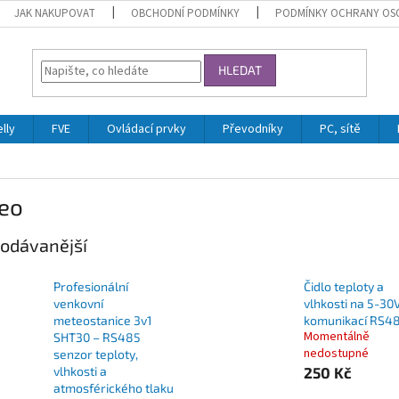
JAK NAKUPOVAT
OBCHODNÍ PODMÍNKY
PODMÍNKY OCHRANY OS
HLEDAT
lly
FVE
Ovládací prvky
Převodníky
PC, sítě
eo
odávanější
Profesionální
Čidlo teploty a
venkovní
vlhkosti na 5-30
meteostanice 3v1
komunikací RS4
Momentálně
SHT30 – RS485
nedostupné
senzor teploty,
vlhkosti a
250 Kč
atmosférického tlaku