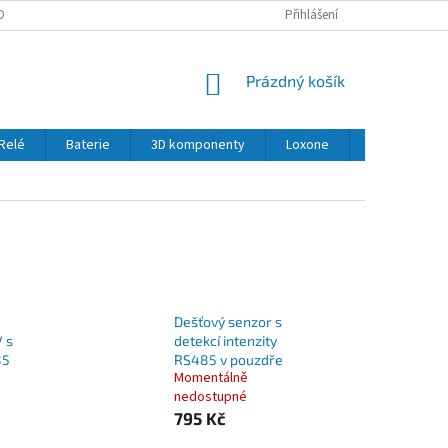
OBNÍCH ÚDAJŮ
Přihlášení
NÁKUPNÍ
Prázdný košík
KOŠÍK
Relé
Baterie
3D komponenty
Loxone
LED
Se
Dešťový senzor s
V s
detekcí intenzity
85
RS485 v pouzdře
Momentálně
nedostupné
795 Kč