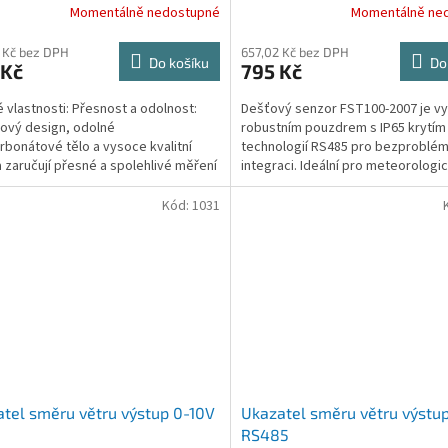
Momentálně nedostupné
Momentálně ne
 Kč bez DPH
657,02 Kč bez DPH
Do košíku
Do
 Kč
795 Kč
é vlastnosti: Přesnost a odolnost:
Dešťový senzor FST100-2007 je v
kový design, odolné
robustním pouzdrem s IP65 krytím
rbonátové tělo a vysoce kvalitní
technologií RS485 pro bezproblé
a zaručují přesné a spolehlivé měření
integraci. Ideální pro meteorologi
ročných podmínkách....
stanice a automatizované...
Kód:
1031
tel směru větru výstup 0-10V
Ukazatel směru větru výstu
RS485