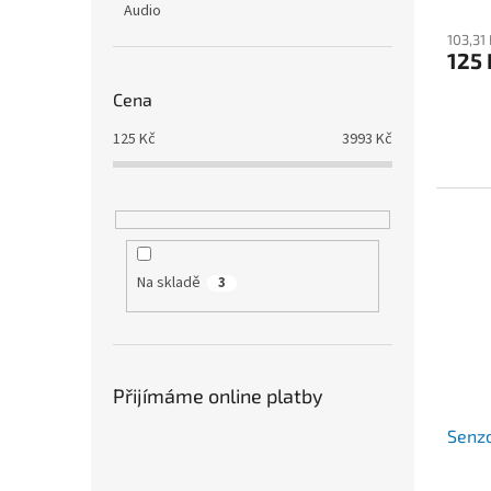
Audio
103,31
125 
Cena
125
Kč
3993
Kč
Na skladě
3
Přijímáme online platby
Senzo