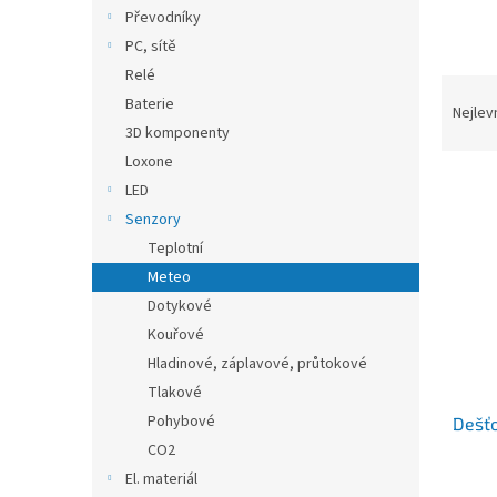
n
Převodníky
e
PC, sítě
l
Relé
Ř
Baterie
a
Nejlev
3D komponenty
z
e
Loxone
V
n
LED
ý
í
Senzory
p
p
Teplotní
i
r
Meteo
s
o
p
d
Dotykové
r
u
Kouřové
o
k
Hladinové, záplavové, průtokové
d
t
Tlakové
u
ů
Pohybové
Dešťo
k
t
CO2
ů
El. materiál