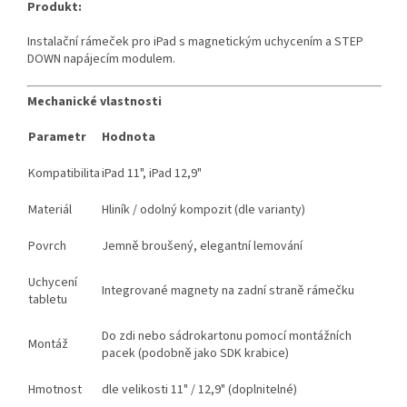
Produkt:
Instalační rámeček pro iPad s magnetickým uchycením a STEP
DOWN napájecím modulem.
Mechanické vlastnosti
Parametr
Hodnota
Kompatibilita
iPad 11", iPad 12,9"
Materiál
Hliník / odolný kompozit (dle varianty)
Povrch
Jemně broušený, elegantní lemování
Uchycení
Integrované magnety na zadní straně rámečku
tabletu
Do zdi nebo sádrokartonu pomocí montážních
Montáž
pacek (podobně jako SDK krabice)
Hmotnost
dle velikosti 11" / 12,9" (doplnitelné)