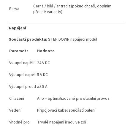
Černá / bílá / antracit (pokud chceš, doplním
Barva
přesné varianty)
Napájení
Součástí produktu:
STEP DOWN napájecí modul
Parametr
Hodnota
Vstupní napětí
24 V DC
Výstupní napětí
5 V DC
Výstupní proud
až 5 A
Chlazení
Ano – optimalizované pro stabilní provoz
Vedení
Připojovací kabel součástí balení
Vhodné pro
Trvalé napájení iPadu ve zdi