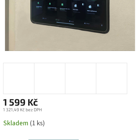
1 599 Kč
1 321,49 Kč bez DPH
Měrná
Skladem
(1 ks)
cena: