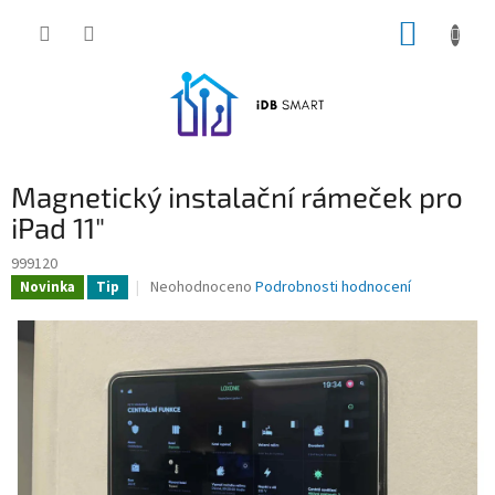
Přejít
NÁKUP
na
obsah
KOŠÍK
Magnetický instalační rámeček pro
iPad 11"
999120
Průměrné
Neohodnoceno
Podrobnosti hodnocení
Novinka
Tip
hodnocení
produktu
je
0,0
z
5
hvězdiček.