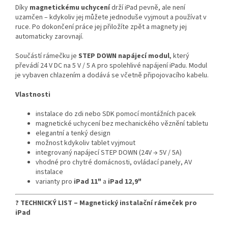
Díky
magnetickému uchycení
drží iPad pevně, ale není
uzamčen – kdykoliv jej můžete jednoduše vyjmout a používat v
ruce. Po dokončení práce jej přiložíte zpět a magnety jej
automaticky zarovnají.
Součástí rámečku je
STEP DOWN napájecí modul
, který
převádí 24 V DC na 5 V / 5 A pro spolehlivé napájení iPadu. Modul
je vybaven chlazením a dodává se včetně připojovacího kabelu.
Vlastnosti
instalace do zdi nebo SDK pomocí montážních pacek
magnetické uchycení bez mechanického věznění tabletu
elegantní a tenký design
možnost kdykoliv tablet vyjmout
integrovaný napájecí STEP DOWN (24V → 5V / 5A)
vhodné pro chytré domácnosti, ovládací panely, AV
instalace
varianty pro
iPad 11"
a
iPad 12,9"
?
TECHNICKÝ LIST – Magnetický instalační rámeček pro
iPad