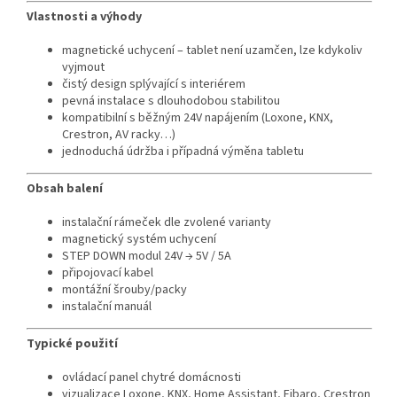
Vlastnosti a výhody
magnetické uchycení – tablet není uzamčen, lze kdykoliv
vyjmout
čistý design splývající s interiérem
pevná instalace s dlouhodobou stabilitou
kompatibilní s běžným 24V napájením (Loxone, KNX,
Crestron, AV racky…)
jednoduchá údržba i případná výměna tabletu
Obsah balení
instalační rámeček dle zvolené varianty
magnetický systém uchycení
STEP DOWN modul 24V → 5V / 5A
připojovací kabel
montážní šrouby/packy
instalační manuál
Typické použití
ovládací panel chytré domácnosti
vizualizace Loxone, KNX, Home Assistant, Fibaro, Crestron