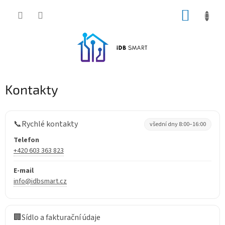
Přejít
NÁKUP
na
obsah
KOŠÍK
Kontakty
📞
Rychlé kontakty
všední dny 8:00–16:00
Telefon
+420 603 363 823
E-mail
info@idbsmart.cz
🏢
Sídlo a fakturační údaje