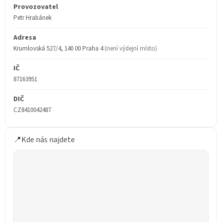
Provozovatel
Petr Hrabánek
Adresa
Krumlovská 527/4, 140 00 Praha 4
(není výdejní místo)
IČ
87163951
DIČ
CZ8410042487
📍
Kde nás najdete