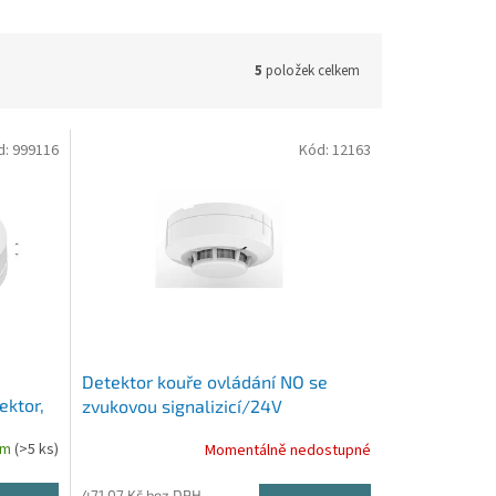
5
položek celkem
d:
999116
Kód:
12163
Detektor kouře ovládání NO se
ektor,
zvukovou signalizicí/24V
em
(>5 ks)
Momentálně nedostupné
471,07 Kč bez DPH