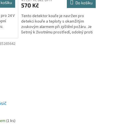
 košíku
Do košíku
570 Kč
 pro 24 V
Tento detektor kouře je navržen pro
opní
detekci kouře a teploty s okamžitým
u.
zvukovým alarmem při zjištění požáru. Je
šetrný k životnímu prostředí, odolný proti
plamenům, bezpečný a...
35265642
ásič
dem
(1 ks)