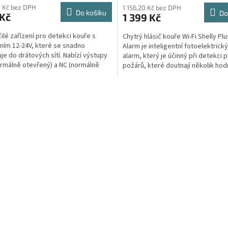
 Kč bez DPH
1 156,20 Kč bez DPH
Do košíku
Do
 Kč
1 399 Kč
ilé zařízení pro detekci kouře s
Chytrý hlásič kouře Wi-Fi Shelly P
ním 12-24V, které se snadno
Alarm je inteligentní fotoelektrick
uje do drátových sítí. Nabízí výstupy
alarm, který je účinný při detekci
rmálně otevřený) a NC (normálně
požárů, které doutnají několik hodin
ý), což umožňuje...
O
v
l
á
d
a
c
í
p
r
v
k
y
v
ý