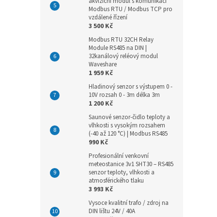
akviziční modul s komunikací
Modbus RTU / Modbus TCP pro
vzdálené řízení
3 500 Kč
Modbus RTU 32CH Relay
Module RS485 na DIN |
32kanálový reléový modul
Waveshare
1 959 Kč
Hladinový senzor s výstupem 0 -
10V rozsah 0 - 3m délka 3m
1 200 Kč
Saunové senzor-čidlo teploty a
vlhkosti s vysokým rozsahem
(-40 až 120 °C) | Modbus RS485
990 Kč
Profesionální venkovní
meteostanice 3v1 SHT30 – RS485
senzor teploty, vlhkosti a
atmosférického tlaku
3 993 Kč
Vysoce kvalitní trafo / zdroj na
DIN lištu 24V / 40A