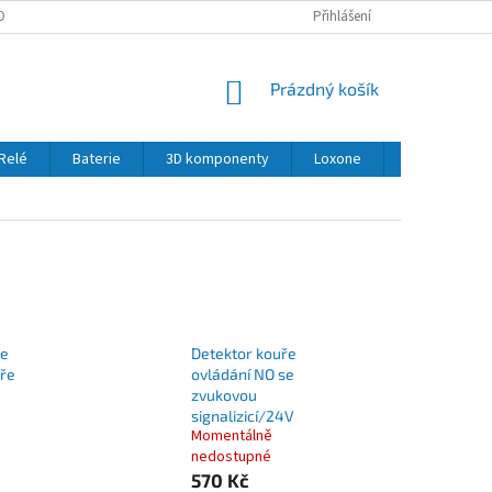
OBNÍCH ÚDAJŮ
Přihlášení
NÁKUPNÍ
Prázdný košík
KOŠÍK
Relé
Baterie
3D komponenty
Loxone
LED
Se
ke
Detektor kouře
uře
ovládání NO se
zvukovou
signalizicí/24V
Momentálně
nedostupné
570 Kč