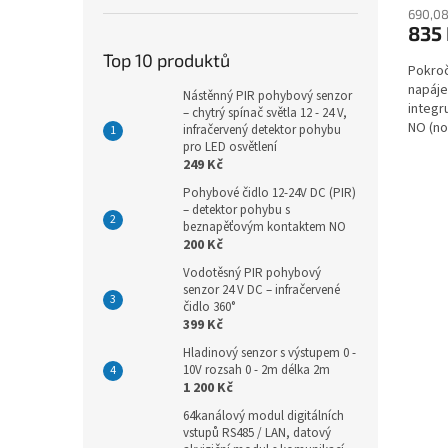
690,08
835
Top 10 produktů
Pokroč
napáje
Nástěnný PIR pohybový senzor
integr
– chytrý spínač světla 12 - 24 V,
NO (no
infračervený detektor pohybu
zavřen
pro LED osvětlení
249 Kč
Pohybové čidlo 12-24V DC (PIR)
– detektor pohybu s
beznapěťovým kontaktem NO
200 Kč
Vodotěsný PIR pohybový
senzor 24 V DC – infračervené
čidlo 360°
399 Kč
Hladinový senzor s výstupem 0 -
10V rozsah 0 - 2m délka 2m
1 200 Kč
64kanálový modul digitálních
vstupů RS485 / LAN, datový