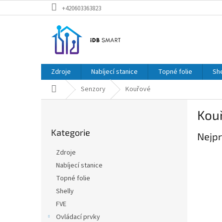
Přejít
+420603363823
na
obsah
Zdroje
Nabíjecí stanice
Topné folie
She
Domů
Senzory
Kouřové
P
Kou
o
Přeskočit
s
Kategorie
kategorie
Nejpr
t
r
Zdroje
a
Nabíjecí stanice
n
Topné folie
n
í
Shelly
p
FVE
a
Ovládací prvky