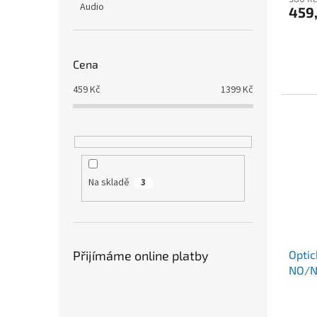
Audio
459
Cena
459
Kč
1399
Kč
Na skladě
3
Přijímáme online platby
Optic
NO/NC