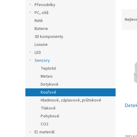
n
Převodníky
e
Ř
PC, sítě
l
a
Nejlev
Relé
z
Baterie
e
3D komponenty
V
n
Loxone
ý
í
p
p
LED
i
r
Senzory
s
o
Teplotní
p
d
Meteo
r
u
Dotykové
o
k
d
Kouřové
t
u
ů
Hladinové, záplavové, průtokové
Detek
k
Tlakové
t
Pohybové
ů
CO2
El. materiál
380 Kč