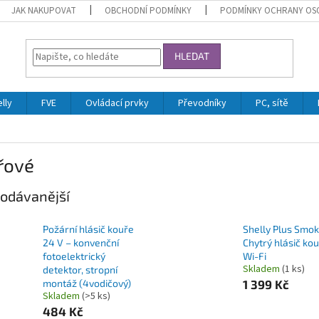
JAK NAKUPOVAT
OBCHODNÍ PODMÍNKY
PODMÍNKY OCHRANY OS
HLEDAT
lly
FVE
Ovládací prvky
Převodníky
PC, sítě
řové
odávanější
Požární hlásič kouře
Shelly Plus Smo
24 V – konvenční
Chytrý hlásič ko
fotoelektrický
Wi-Fi
Skladem
(1 ks)
detektor, stropní
montáž (4vodičový)
1 399 Kč
Skladem
(>5 ks)
484 Kč