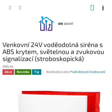
Přejít
NÁKUP
na
obsah
KOŠÍK
Venkovní 24V voděodolná siréna s
ABS krytem, světelnou a zvukovou
signalizací (stroboskopická)
999144
Průměrné
Neohodnoceno
Podrobnosti hodnocení
Akce
Novinka
Tip
hodnocení
produktu
je
0,0
z
5
hvězdiček.