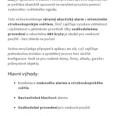
je potřeba okamžitě upozornit na narušení prostoru pomocí
zvukového i světelného signálu.
Tato siréna kombinuje
výrazný akustický alarm
s
intenzivním
stroboskopickým světlem
, čímž zajišťuje vysokou viditelnost
i slyšitelnost v jakémkoliv prostředí. Díky
voděodolnému
provedení
a robustnímu
ABS krytu
je ideální pro venkovní
použití – bez ohledu na počasí.
Siréna nevyžaduje připojení k aplikaci ani síti, což zajišťuje
jednoduchou instalaci a spolehlivý provoz bez složité
konfigurace. Hodí se pro rodinné domy, firmy, sklady, garáže i
průmyslové objekty.
Hlavní výhody:
Kombinace
zvukového alarmu a stroboskopického
světla
Nastavitelná hlasitost
alarmu
Voděodolné provedení
pro venkovní použití