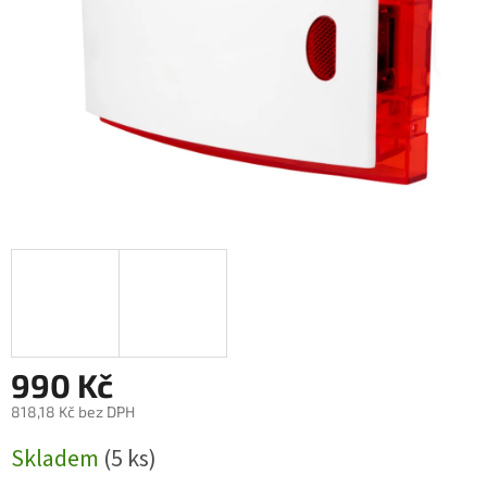
990 Kč
818,18 Kč bez DPH
Měrná
Skladem
(5 ks)
cena: