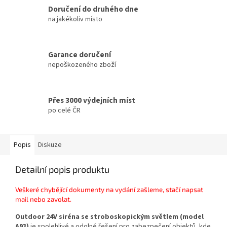
Doručení do druhého dne
na jakékoliv místo
Garance doručení
nepoškozeného zboží
Přes 3000 výdejních míst
po celé ČR
Popis
Diskuze
Detailní popis produktu
Veškeré chybějící dokumenty na vydání zašleme, stačí napsat
mail nebo zavolat.
Outdoor 24V siréna se stroboskopickým světlem (model
A93)
je spolehlivé a odolné řešení pro zabezpečení objektů, kde