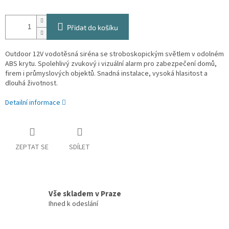
Přidat do košíku
Outdoor 12V vodotěsná siréna se stroboskopickým světlem v odolném
ABS krytu. Spolehlivý zvukový i vizuální alarm pro zabezpečení domů,
firem i průmyslových objektů. Snadná instalace, vysoká hlasitost a
dlouhá životnost.
Detailní informace
ZEPTAT SE
SDÍLET
Vše skladem v Praze
Ihned k odeslání