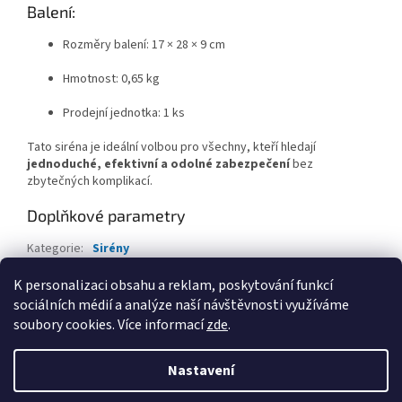
Balení:
Rozměry balení: 17 × 28 × 9 cm
Hmotnost: 0,65 kg
Prodejní jednotka: 1 ks
Tato siréna je ideální volbou pro všechny, kteří hledají
jednoduché, efektivní a odolné zabezpečení
bez
zbytečných komplikací.
Doplňkové parametry
Kategorie
:
Sirény
Záruka
:
2 roky
K personalizaci obsahu a reklam, poskytování funkcí
sociálních médií a analýze naší návštěvnosti využíváme
Z
soubory cookies. Více informací
zde
.
á
Vytvořil Shoptet
p
Nastavení
a
t