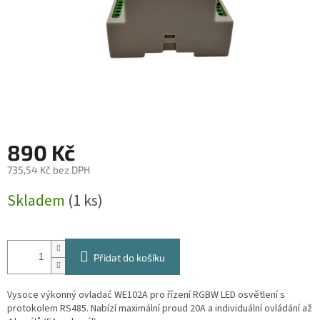
890 Kč
735,54 Kč bez DPH
Měrná
Skladem
(1 ks)
cena:
Přidat do košíku
Vysoce výkonný ovladač WE102A pro řízení RGBW LED osvětlení s
protokolem RS485. Nabízí maximální proud 20A a individuální ovládání až