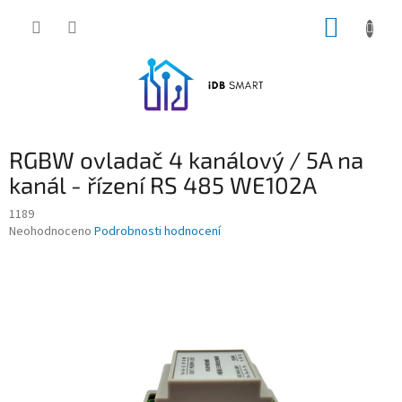
Přejít
NÁKUP
na
obsah
KOŠÍK
RGBW ovladač 4 kanálový / 5A na
kanál - řízení RS 485 WE102A
1189
Průměrné
Neohodnoceno
Podrobnosti hodnocení
hodnocení
produktu
je
0,0
z
5
hvězdiček.