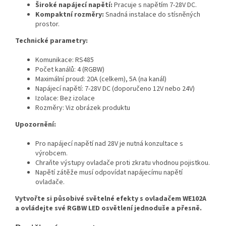
Široké napájecí napětí:
Pracuje s napětím 7-28V DC.
Kompaktní rozměry:
Snadná instalace do stísněných
prostor.
Technické parametry:
Komunikace: RS485
Počet kanálů: 4 (RGBW)
Maximální proud: 20A (celkem), 5A (na kanál)
Napájecí napětí: 7-28V DC (doporučeno 12V nebo 24V)
Izolace: Bez izolace
Rozměry: Viz obrázek produktu
Upozornění:
Pro napájecí napětí nad 28V je nutná konzultace s
výrobcem.
Chraňte výstupy ovladače proti zkratu vhodnou pojistkou.
Napětí zátěže musí odpovídat napájecímu napětí
ovladače.
Vytvořte si působivé světelné efekty s ovladačem WE102A
a ovládejte své RGBW LED osvětlení jednoduše a přesně.