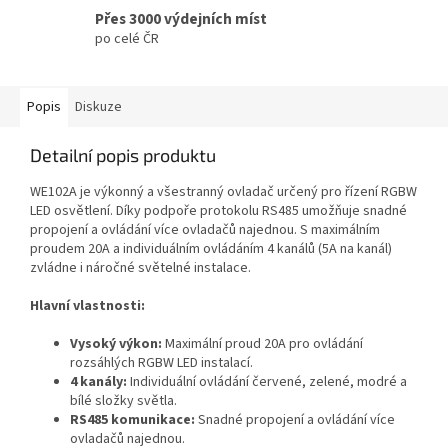
Přes 3000 výdejních míst
po celé ČR
Popis
Diskuze
Detailní popis produktu
WE102A je výkonný a všestranný ovladač určený pro řízení RGBW
LED osvětlení. Díky podpoře protokolu RS485 umožňuje snadné
propojení a ovládání více ovladačů najednou. S maximálním
proudem 20A a individuálním ovládáním 4 kanálů (5A na kanál)
zvládne i náročné světelné instalace.
Hlavní vlastnosti:
Vysoký výkon:
Maximální proud 20A pro ovládání
rozsáhlých RGBW LED instalací.
4 kanály:
Individuální ovládání červené, zelené, modré a
bílé složky světla.
RS485 komunikace:
Snadné propojení a ovládání více
ovladačů najednou.