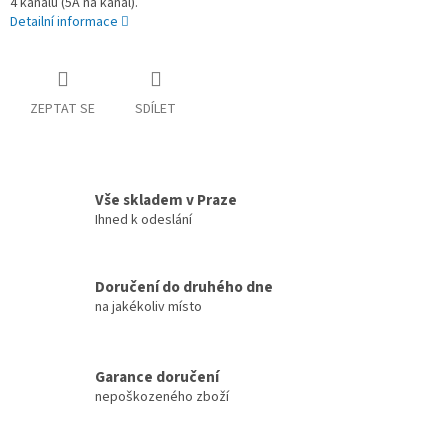
4 kanálů (5A na kanál).
Detailní informace
ZEPTAT SE
SDÍLET
Vše skladem v Praze
Ihned k odeslání
Doručení do druhého dne
na jakékoliv místo
Garance doručení
nepoškozeného zboží