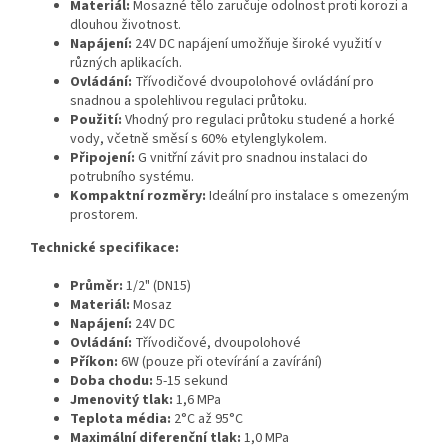
Materiál:
Mosazné tělo zaručuje odolnost proti korozi a
dlouhou životnost.
Napájení:
24V DC napájení umožňuje široké využití v
různých aplikacích.
Ovládání:
Třívodičové dvoupolohové ovládání pro
snadnou a spolehlivou regulaci průtoku.
Použití:
Vhodný pro regulaci průtoku studené a horké
vody, včetně směsí s 60% etylenglykolem.
Připojení:
G vnitřní závit pro snadnou instalaci do
potrubního systému.
Kompaktní rozměry:
Ideální pro instalace s omezeným
prostorem.
Technické specifikace:
Průměr:
1/2" (DN15)
Materiál:
Mosaz
Napájení:
24V DC
Ovládání:
Třívodičové, dvoupolohové
Příkon:
6W (pouze při otevírání a zavírání)
Doba chodu:
5-15 sekund
Jmenovitý tlak:
1,6 MPa
Teplota média:
2°C až 95°C
Maximální diferenční tlak:
1,0 MPa