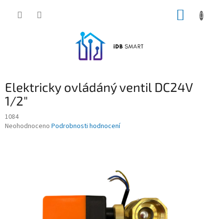
Přejít
NÁKUP
na
obsah
KOŠÍK
Elektricky ovládáný ventil DC24V
1/2"
1084
Průměrné
Neohodnoceno
Podrobnosti hodnocení
hodnocení
produktu
je
0,0
z
5
hvězdiček.