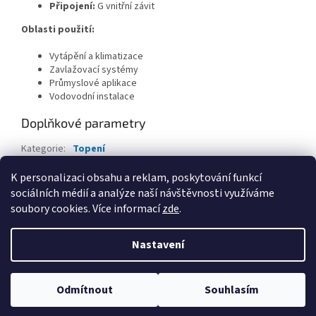
Připojení:
G vnitřní závit
Oblasti použití:
Vytápění a klimatizace
Zavlažovací systémy
Průmyslové aplikace
Vodovodní instalace
Doplňkové parametry
Kategorie
:
Topení
EAN
:
8596698990706
K personalizaci obsahu a reklam, poskytování funkcí
sociálních médií a analýze naší návštěvnosti využíváme
Z
soubory cookies. Více informací
zde
.
á
Vytvořil Shoptet
p
Nastavení
a
t
Copyright 2026
iDB SMART
. Všechna práva vyhrazena.
Upravit
í
Odmítnout
Souhlasím
nastavení cookies