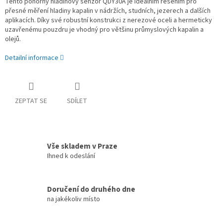
Tento ponorný hladinový senzor QDY30A je ideálním řešením pro
přesné měření hladiny kapalin v nádržích, studních, jezerech a dalších
aplikacích. Díky své robustní konstrukci z nerezové oceli a hermeticky
uzavřenému pouzdru je vhodný pro většinu průmyslových kapalin a
olejů.
Detailní informace
ZEPTAT SE
SDÍLET
Vše skladem v Praze
Ihned k odeslání
Doručení do druhého dne
na jakékoliv místo