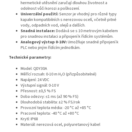
hermetické utěsnění zaručují dlouhou životnost a
odolnost vůči korozi a poškození.
Univerzální použití:
Senzor je vhodný pro různé typy
kapalin kompatibilních s nerezovou ocelí, včetně pitné
vody, odpadních vod, olejů a dalších.
Snadná instalace:
Dodává se s 10 metrovým kabelem
pro snadnou instalaci a připojení k řídícím systémům.
Analogový výstup 0-10V:
Umožňuje snadné připojení k
PLC nebo jiným řídícím jednotkám.
Technické parametry:
Model: QDY30A
Měřící rozsah: 0-10 m H₂O (přizpůsobitelné)
Napájení: 24 VDC
Výstupní signál: 0-10 V
Přesnost: ±0,5 % FS
Doba odezvy: ≤1 ms (až 90 % FS)
Dlouhodobá stabilita: ±2 % FS/rok
Provozní teplota média: -20 °C až +85 °C
Pracovní teplota: -40 °C až +80 °C
Krytí: IP68
Materiál: nerezová ocel, polyuretanový kabel