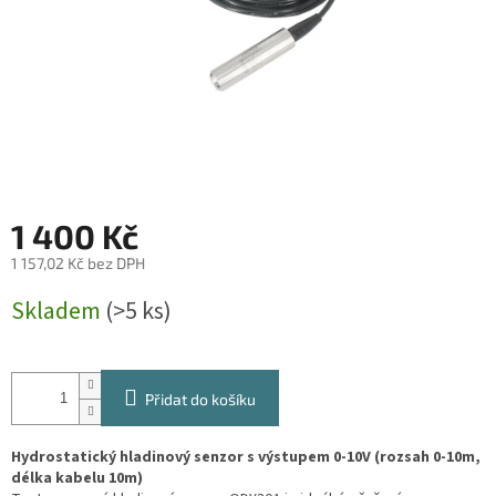
1 400 Kč
1 157,02 Kč bez DPH
Měrná
Skladem
(>5 ks)
cena:
Přidat do košíku
Hydrostatický hladinový senzor s výstupem 0-10V (rozsah 0-10m,
délka kabelu 10m)