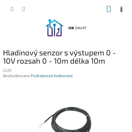
Přejít
NÁKUP
na
obsah
KOŠÍK
Hladinový senzor s výstupem 0 -
10V rozsah 0 - 10m délka 10m
1123
Průměrné
Neohodnoceno
Podrobnosti hodnocení
hodnocení
produktu
je
0,0
z
5
hvězdiček.