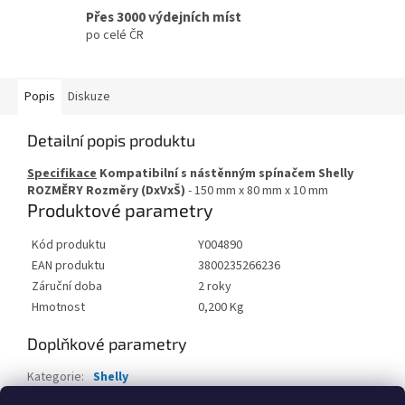
Přes 3000 výdejních míst
po celé ČR
Popis
Diskuze
Detailní popis produktu
Specifikace
Kompatibilní s nástěnným spínačem Shelly
ROZMĚRY
Rozměry (DxVxŠ)
- 150 mm x 80 mm x 10 mm
Produktové parametry
Kód produktu
Y004890
EAN produktu
3800235266236
Záruční doba
2 roky
Hmotnost
0,200 Kg
Doplňkové parametry
Kategorie
:
Shelly
EAN
:
8596698992366