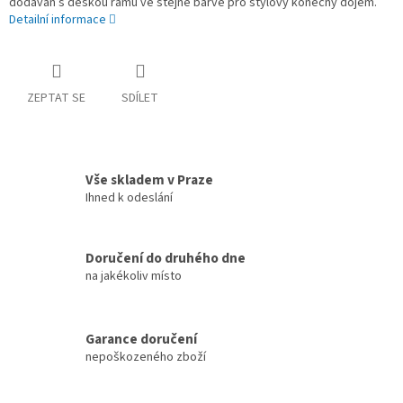
dodáván s deskou rámu ve stejné barvě pro stylový konečný dojem.
Detailní informace
ZEPTAT SE
SDÍLET
Vše skladem v Praze
Ihned k odeslání
Doručení do druhého dne
na jakékoliv místo
Garance doručení
nepoškozeného zboží