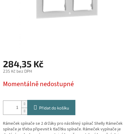
284,35 Kč
235 Kč bez DPH
Měrná
Momentálně nedostupné
cena:
Přidat do košíku
Rámeček spínače se 2 držáky pro nástěnný spínač Shelly Rámeček
spínače je třeba připevnit k tlačítku spínače. Rámeček vypínače je