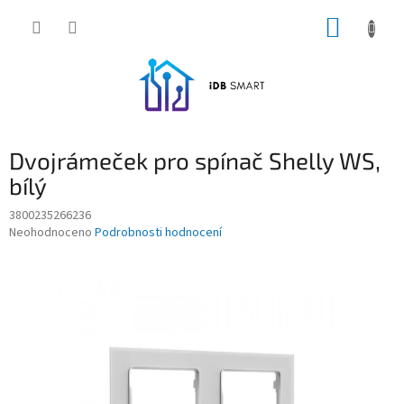
Přejít
NÁKUP
na
obsah
KOŠÍK
Dvojrámeček pro spínač Shelly WS,
bílý
3800235266236
Průměrné
Neohodnoceno
Podrobnosti hodnocení
hodnocení
produktu
je
0,0
z
5
hvězdiček.