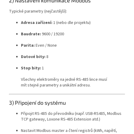
2) Nastavení komunikace Modbus
Typické parametry (nejčastější):
Adresa zařízení:
1 (nebo dle projektu)
Baudrate:
9600 / 19200
Parita:
Even / None
Datové bity:
8
Stop bity:
1
Všechny elektroměry na jedné RS-485 lince musí
mít stejné parametry a unikátní adresu.
3) Připojení do systému
Připojit RS-485 do převodníku (např. USB-RS485, Modbus
TCP gateway, Loxone RS-485 Extension atd.)
Nastavit Modbus master a čtení registrů (kWh, napětí,