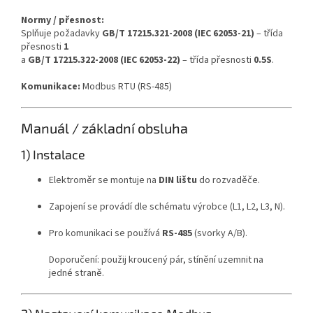
Normy / přesnost:
Splňuje požadavky
GB/T 17215.321-2008 (IEC 62053-21)
– třída
přesnosti
1
a
GB/T 17215.322-2008 (IEC 62053-22)
– třída přesnosti
0.5S
.
Komunikace:
Modbus RTU (RS-485)
Manuál / základní obsluha
1) Instalace
Elektroměr se montuje na
DIN lištu
do rozvaděče.
Zapojení se provádí dle schématu výrobce (L1, L2, L3, N).
Pro komunikaci se používá
RS-485
(svorky A/B).
Doporučení: použij kroucený pár, stínění uzemnit na
jedné straně.