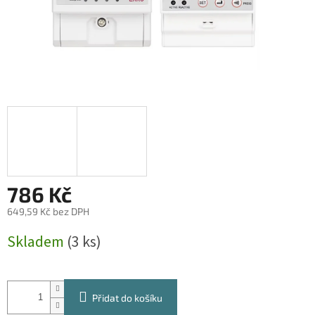
786 Kč
649,59 Kč bez DPH
Měrná
Skladem
(3 ks)
cena:
Přidat do košíku