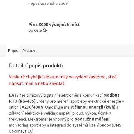
nepoškozeného zboží
Přes 3000 výdejních míst
po celé ČR
Popis
Diskuze
Detailní popis produktu
Veškeré chybějící dokumenty na vydání zašleme, stačí
napsat mail a nebo zavolat.
EA777
je třífázový digitální elektroměr s komunikací
Modbus
RTU (RS-485)
určený pro měření spotřeby elektrické energie v
sítích
3×230/400 V
. Umožňuje měřit
činnou energii (kWh)
a
základní elektrické veličiny: napětí, proud, výkon, účiník a
frekvenci. Elektroměr je vhodný pro
podružné měření
,
monitoring spotřeby a integraci do systémů řízení budov (BMS,
Loxone, PLC).