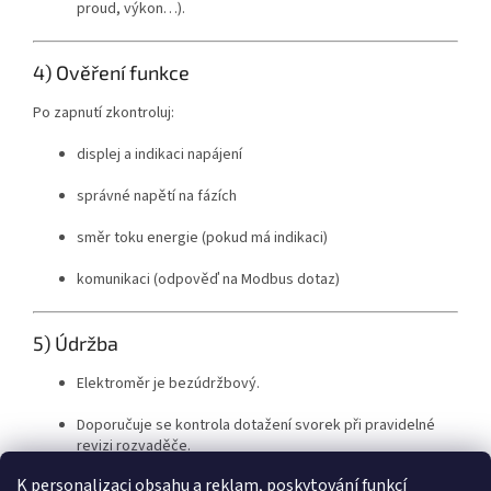
proud, výkon…).
4) Ověření funkce
Po zapnutí zkontroluj:
displej a indikaci napájení
správné napětí na fázích
směr toku energie (pokud má indikaci)
komunikaci (odpověď na Modbus dotaz)
5) Údržba
Elektroměr je bezúdržbový.
Doporučuje se kontrola dotažení svorek při pravidelné
revizi rozvaděče.
K personalizaci obsahu a reklam, poskytování funkcí