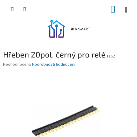
Přejít
NÁKUP
na
obsah
KOŠÍK
Hřeben 20pol, černý pro relé
1162
Průměrné
Neohodnoceno
Podrobnosti hodnocení
hodnocení
produktu
je
0,0
z
5
hvězdiček.