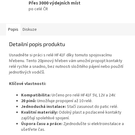
Přes 3000 výdejních míst
po celé ČR
Popis
Diskuze
Detailní popis produktu
Usnadněte si práci s relé HF41F díky tomuto spojovacímu
hřebenu. Tento 20pinový hřeben vám umožní propojit kontakty
relé rychle a snadno, bez nutnosti složitého pájení nebo použití
jednotlivých vodičů.
Klíčové vlastnosti:
Kompatibilita:
Určeno pro relé HF41F 5V, 12V a 24V.
20 pinů:
Umožňuje propojení až 10 relé.
Jednoduchá instalace:
Stačí zasunout do patic relé.
Kvalitní materiály:
Odolný plast a pozlacené kontakty
zajišťují spolehlivé spojení.
Úspora času a práce:
Zjednodušte si elektroinstalace a
ušetřete čas.