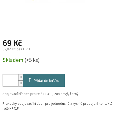
69 Kč
57,02 Kč bez DPH
Měrná
Skladem
(>5 ks)
cena:
Přidat do košíku
Spojovací hřeben pro relé HF41F, 20pinový, černý
Praktický spojovací hřeben pro jednoduché a rychlé propojení kontaktů
relé HF41F.