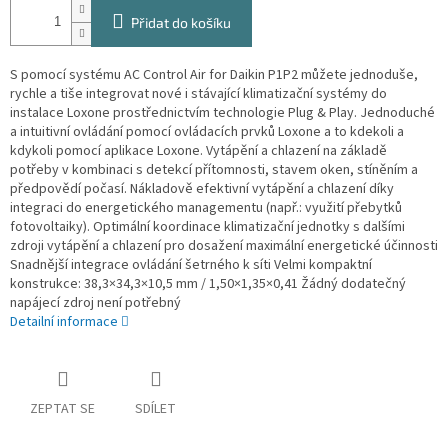
Přidat do košíku
S pomocí systému AC Control Air for Daikin P1P2 můžete jednoduše,
rychle a tiše integrovat nové i stávající klimatizační systémy do
instalace Loxone prostřednictvím technologie Plug & Play. Jednoduché
a intuitivní ovládání pomocí ovládacích prvků Loxone a to kdekoli a
kdykoli pomocí aplikace Loxone. Vytápění a chlazení na základě
potřeby v kombinaci s detekcí přítomnosti, stavem oken, stíněním a
předpovědí počasí. Nákladově efektivní vytápění a chlazení díky
integraci do energetického managementu (např.: využití přebytků
fotovoltaiky). Optimální koordinace klimatizační jednotky s dalšími
zdroji vytápění a chlazení pro dosažení maximální energetické účinnosti
Snadnější integrace ovládání šetrného k síti Velmi kompaktní
konstrukce: 38,3×34,3×10,5 mm / 1,50×1,35×0,41 Žádný dodatečný
napájecí zdroj není potřebný
Detailní informace
ZEPTAT SE
SDÍLET