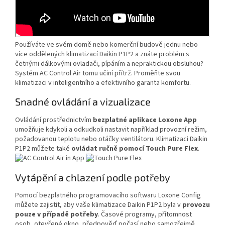
Používáte ve svém domě nebo komerční budově jednu nebo
více oddělených klimatizací Daikin P1P2 a znáte problém s
četnými dálkovými ovladači, pípáním a nepraktickou obsluhou?
Systém AC Control Air tomu učiní přítrž. Proměňte svou
klimatizaci v inteligentního a efektivního garanta komfortu.
Snadné ovládání a vizualizace
Ovládání prostřednictvím
bezplatné aplikace Loxone App
umožňuje kdykoli a odkudkoli nastavit například provozní režim,
požadovanou teplotu nebo otáčky ventilátoru. Klimatizaci Daikin
P1P2 můžete také
ovládat ručně pomocí Touch Pure Flex
.
Vytápění a chlazení podle potřeby
Pomocí bezplatného programovacího softwaru Loxone Config
můžete zajistit, aby vaše klimatizace Daikin P1P2 byla v
provozu
pouze v případě potřeby
. Časové programy, přítomnost
osob, otevřené okno, předpověď počasí nebo samozřejmě