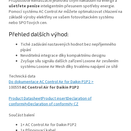
Přizpůsobte klimatizační jednotku svým nákladům na energii a
ušetřete peníze
inteligentním přesunem spotřeby energie.
Pomocí systému AC Control Air můžete optimalizovat chlazení na
základě výroby elektřiny ve vašem fotovoltaickém systému
nebo SPOTových cen.
Přehled dalších výhod:
Tiché zadávání nastavených hodnot bez nepříjemného
pípání
Neviditelná integrace díky kompaktnímu designu
Zvyšuje sílu signálu dalších zařízení Loxone Air zesílením
systému Loxone Air Mesh díky trvalému napájení ze sítě
Technická data
Do dokumentace AC Control Air for Daikin P1P2 >
100559
AC Control Air for Daikin P1P2
Product Datasheet
Product insert
Declaration of
conformity
Declaration of conformity CZ
Součást balení
1× AC Control Air for Daikin P1P2
1× Připojovací kabel