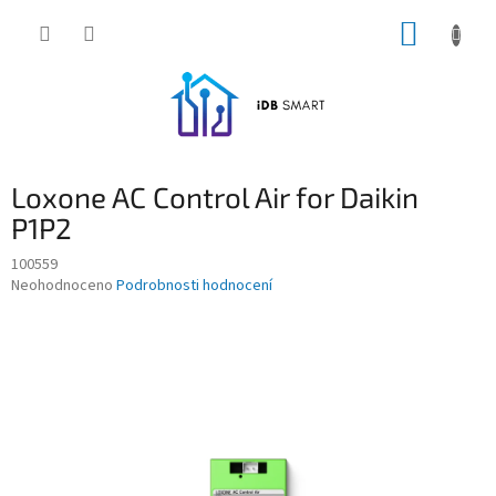
Přejít
NÁKUP
na
obsah
KOŠÍK
Loxone AC Control Air for Daikin
P1P2
100559
Průměrné
Neohodnoceno
Podrobnosti hodnocení
hodnocení
produktu
je
0,0
z
5
hvězdiček.