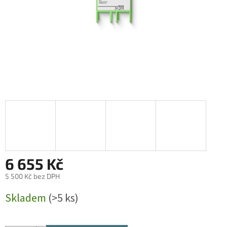
6 655 Kč
5 500 Kč bez DPH
Měrná
Skladem
(>5 ks)
cena: