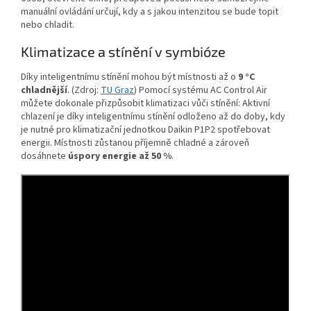
manuální ovládání určují, kdy a s jakou intenzitou se bude topit
nebo chladit.
Klimatizace a stínění v symbióze
Díky inteligentnímu stínění mohou být místnosti až o
9 °C
chladnější
. (Zdroj:
TU Graz
) Pomocí systému AC Control Air
můžete dokonale přizpůsobit klimatizaci vůči stínění: Aktivní
chlazení je díky inteligentnímu stínění odloženo až do doby, kdy
je nutné pro klimatizační jednotkou Daikin P1P2 spotřebovat
energii. Místnosti zůstanou příjemně chladné a zároveň
dosáhnete
úspory energie až 50 %
.