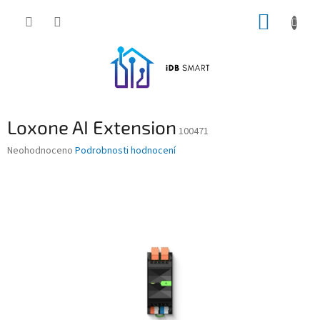
Přejít
NÁKUP
na
obsah
KOŠÍK
Loxone AI Extension
100471
Průměrné
Neohodnoceno
Podrobnosti hodnocení
hodnocení
produktu
je
0,0
z
5
hvězdiček.