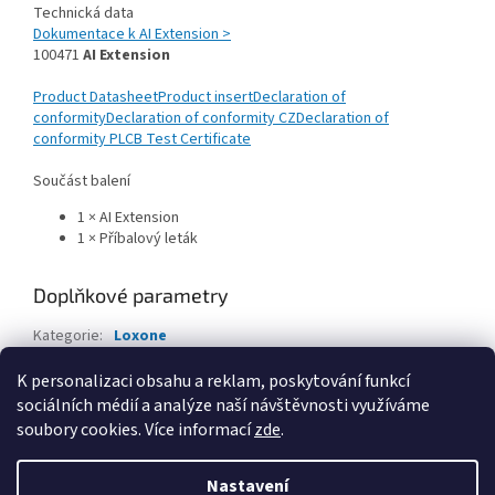
Technická data
Dokumentace k AI Extension >
100471
AI Extension
Product Datasheet
Product insert
Declaration of
conformity
Declaration of conformity CZ
Declaration of
conformity PL
CB Test Certificate
Součást balení
1 × AI Extension
1 × Příbalový leták
Doplňkové parametry
Kategorie
:
Loxone
EAN
:
8596698994711
K personalizaci obsahu a reklam, poskytování funkcí
sociálních médií a analýze naší návštěvnosti využíváme
Z
soubory cookies. Více informací
zde
.
á
Vytvořil Shoptet
p
Nastavení