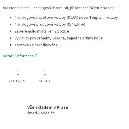
AI Extension má 8 analogových vstupů, přitom zabírá jen 2 pozice.
4 analogové napěťové vstupy (0-10V) nebo 4 digitální vstupy
4 analogové proudové vstupy (0/4-20mA)
Zabere málo místa: jen 2 pozice
Vyvinuto pro projekty Loxone, zejména průmyslové
Testován a certifikován CE
Detailní informace
ZEPTAT SE
SDÍLET
Vše skladem v Praze
Ihned k odeslání