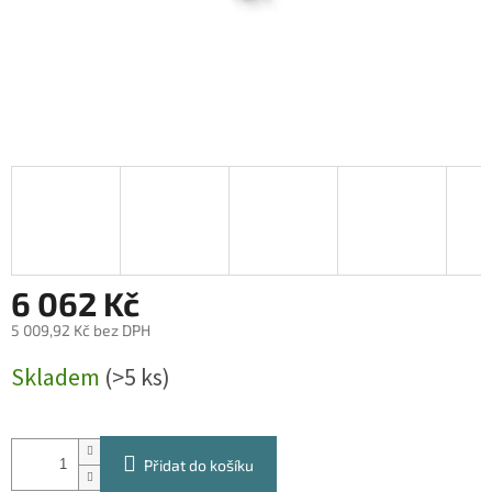
6 062 Kč
5 009,92 Kč bez DPH
Měrná
Skladem
(>5 ks)
cena:
Přidat do košíku