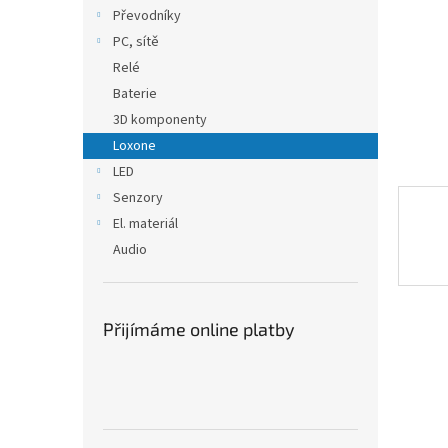
n
Převodníky
e
PC, sítě
l
Relé
Baterie
3D komponenty
Loxone
LED
Senzory
El. materiál
Audio
Přijímáme online platby