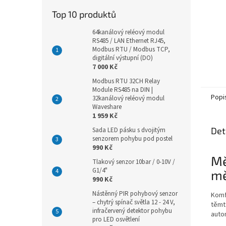
Top 10 produktů
64kanálový reléový modul
RS485 / LAN Ethernet RJ45,
Modbus RTU / Modbus TCP,
digitální výstupní (DO)
7 000 Kč
Modbus RTU 32CH Relay
Module RS485 na DIN |
Popi
32kanálový reléový modul
Waveshare
1 959 Kč
Det
Sada LED pásku s dvojitým
senzorem pohybu pod postel
990 Kč
Mě
Tlakový senzor 10bar / 0-10V /
G1/4"
mě
990 Kč
Nástěnný PIR pohybový senzor
Komfo
– chytrý spínač světla 12 - 24 V,
těmt
infračervený detektor pohybu
auto
pro LED osvětlení