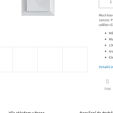
Must-have
senzor. P
udělat vš
Mě
Mu
10
In
El
Detailní 
TISK
Vše skladem v Praze
Doručení do druhé