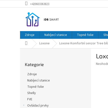
Přejít
+420603363823
na
obsah
Zdroje
Nabíjecí stanice
Topné folie
She
Domů
Loxone
Loxone Komfortní senzor Tree bíl
P
Loxo
o
Přeskočit
s
Průměr
Neohod
Kategorie
kategorie
t
hodnoce
r
produkt
Zdroje
a
je
Nabíjecí stanice
0,0
n
z
Topné folie
n
5
í
Shelly
hvězdič
p
FVE
a
Ovládací prvky