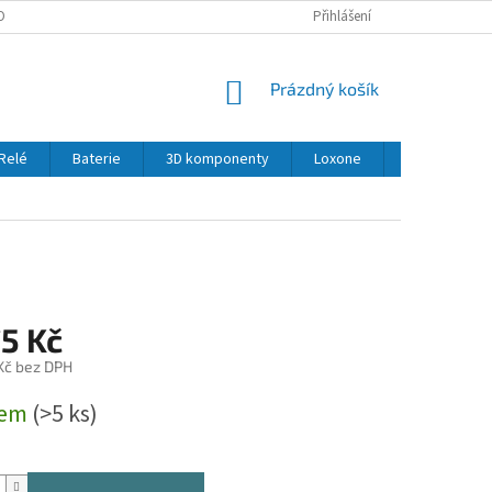
OBNÍCH ÚDAJŮ
Přihlášení
NÁKUPNÍ
Prázdný košík
KOŠÍK
Relé
Baterie
3D komponenty
Loxone
LED
Se
5 Kč
 Kč bez DPH
dem
(>5 ks)