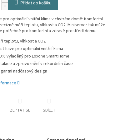
Přidat do košíku
 pro optimální vnitřní klima v chytrém domě: Komfortní
recizně měří teplotu, vlhkost a CO2. Miniserver tak může
e potřebné pro komfortní a zdravé prostředí domu.
ří teplotu, vlhkost a CO2
st-have pro optimální vnitřní klima
0% vyladěný pro Loxone Smart Home
stalace a zprovoznění v rekordním čase
egantní nadčasový design
informace
ZEPTAT SE
SDÍLET
ho dne
Garance doručení