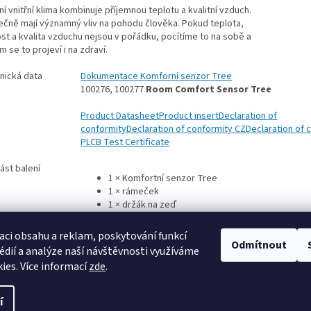
ní vnitřní klima kombinuje příjemnou teplotu a kvalitní vzduch.
ečně mají významný vliv na pohodu člověka. Pokud teplota,
ost a kvalita vzduchu nejsou v pořádku, pocítíme to na sobě a
 se to projeví i na zdraví.
nická data
Dokumentace Komforní senzor Tree
100276, 100277
Room Comfort Sensor Tree
Product Datasheet
Product insert
Declaration of
conformity
Declaration of conformity CZ
Declaration of 
PL
CB Test Certificate
ást balení
1 × Komfortní senzor Tree
1 × rámeček
1 × držák na zeď
aci obsahu a reklam, poskytování funkcí
Odmítnout
édií a analýze naší návštěvnosti využíváme
ies. Více informací
zde
.
í
ravit nastavení cookies