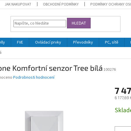
JAK NAKUPOVAT
OBCHODNÍ PODMÍNKY
PODMÍNKY OCHRANY OS
HLEDAT
lly
FVE
Ovládací prvky
Převodníky
PC, sítě
á
ne Komfortní senzor Tree bílá
100276
né
noceno
Podrobnosti hodnocení
ní
7 47
u
6 177,69
Měrná
Skla
cena:
ek.