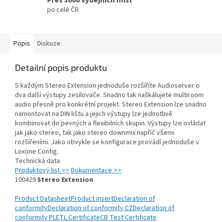
po celé ČR
Popis
Diskuze
Detailní popis produktu
S každým Stereo Extension jednoduše rozšíříte Audioserver o
dva další výstupy zesilovače. Snadno tak naškálujete multiroom
audio přesně pro konkrétní projekt. Stereo Extension lze snadno
namontovat na DIN lištu a jejich výstupy lze jednotlivě
kombinovat do pevných a flexibilních skupin. Výstupy lze ovládat
jak jako stereo, tak jako stereo downmix napříč všemi
rozšířeními. Jako obvykle se konfigurace provádí jednoduše v
Loxone Config.
Technická data
Produktový list >>
Dokumentace >>
100429
Stereo Extension
Product Datasheet
Product insert
Declaration of
conformity
Declaration of conformity CZ
Declaration of
conformity PL
ETL Certificate
CB Test Certificate