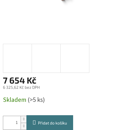
7 654 Kč
6 325,62 Kč bez DPH
Měrná
Skladem
(>5 ks)
cena:
Přidat do košíku