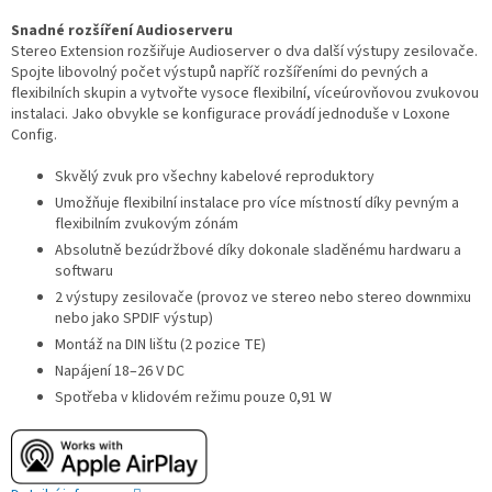
Snadné rozšíření Audioserveru
Stereo Extension rozšiřuje Audioserver o dva další výstupy zesilovače.
Spojte libovolný počet výstupů napříč rozšířeními do pevných a
flexibilních skupin a vytvořte vysoce flexibilní, víceúrovňovou zvukovou
instalaci. Jako obvykle se konfigurace provádí jednoduše v Loxone
Config.
Skvělý zvuk pro všechny kabelové reproduktory
Umožňuje flexibilní instalace pro více místností díky pevným a
flexibilním zvukovým zónám
Absolutně bezúdržbové díky dokonale sladěnému hardwaru a
softwaru
2 výstupy zesilovače (provoz ve stereo nebo stereo downmixu
nebo jako SPDIF výstup)
Montáž na DIN lištu (2 pozice TE)
Napájení 18–26 V DC
Spotřeba v klidovém režimu pouze 0,91 W