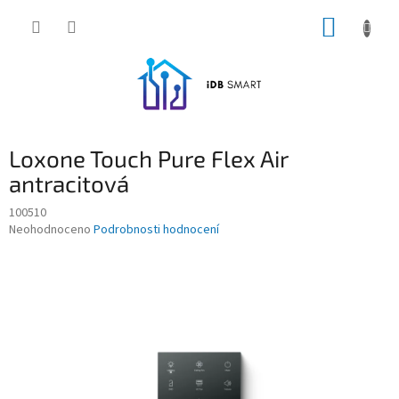
Přejít
NÁKUP
na
obsah
KOŠÍK
Loxone Touch Pure Flex Air
antracitová
100510
Průměrné
Neohodnoceno
Podrobnosti hodnocení
hodnocení
produktu
je
0,0
z
5
hvězdiček.