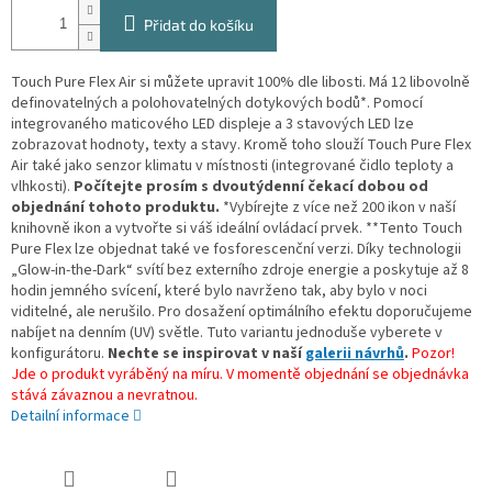
Přidat do košíku
Touch Pure Flex Air si můžete upravit 100% dle libosti. Má 12 libovolně
definovatelných a polohovatelných dotykových bodů*. Pomocí
integrovaného maticového LED displeje a 3 stavových LED lze
zobrazovat hodnoty, texty a stavy. Kromě toho slouží Touch Pure Flex
Air také jako senzor klimatu v místnosti (integrované čidlo teploty a
vlhkosti).
Počítejte prosím s dvoutýdenní čekací dobou od
objednání tohoto produktu.
*Vybírejte z více než 200 ikon v naší
knihovně ikon a vytvořte si váš ideální ovládací prvek. **Tento Touch
Pure Flex lze objednat také ve fosforescenční verzi. Díky technologii
„Glow-in-the-Dark“ svítí bez externího zdroje energie a poskytuje až 8
hodin jemného svícení, které bylo navrženo tak, aby bylo v noci
viditelné, ale nerušilo. Pro dosažení optimálního efektu doporučujeme
nabíjet na denním (UV) světle. Tuto variantu jednoduše vyberete v
konfigurátoru.
Nechte se inspirovat v naší
galerii návrhů
.
Pozor!
Jde o produkt vyráběný na míru. V momentě objednání se objednávka
stává závaznou a nevratnou.
Detailní informace