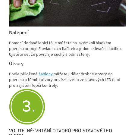
Nalepení
Pomocí dodané lepící fólie můžete na jakémkoli hladkém
povrchu připojit 5 ovládacích tlačítek a jedno aktivační tlačítko.
Ujistěte se, že povrch je suchý a odmaštěný.
Otvory
Podle přiložené
šablony
můžete udělat drobné otvory do
povrchu a těmito otvory přivézt světlo ze stavových LED diod
pro zajištění lepší kontroly.
VOLITELNĚ: VRTÁNÍ OTVORŮ PRO STAVOVÉ LED