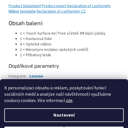
Product Datasheet
Product insert
Declaration of conformity
Milling template
Declaration of conformity CZ
Obsah balení:
1 × Touch Surface Air/Tree včetně 3M lepící pásky
1 × Konturová folie
6 × Optické vlákno
1 × Návod pro instalaci optických vodičů
1 × Příbalový leták
Doplňkové parametry
Kategorie
:
Loxone
EAN
:
8596698994414
K personalizaci obsahu a reklam, poskytování funkcí
sociálních médií a analýze naší návštěvnosti využíváme
Z
soubory cookies. Více informací
zde
.
á
Vytvořil Shoptet
p
Nastavení
a
t