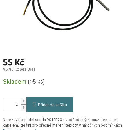
55 Kč
45,45 Kč bez DPH
Měrná
Skladem
(>5 ks)
cena:
Přidat do košíku
Nerezová teplotní sonda DS18B20 s voděodolným pouzdrem a 1m
kabelem. Ideální pro přesné měření teploty v náročných podmínkách.