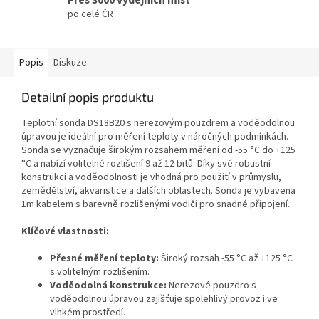
po celé ČR
Popis
Diskuze
Detailní popis produktu
Teplotní sonda DS18B20 s nerezovým pouzdrem a voděodolnou
úpravou je ideální pro měření teploty v náročných podmínkách.
Sonda se vyznačuje širokým rozsahem měření od -55 °C do +125
°C a nabízí volitelné rozlišení 9 až 12 bitů. Díky své robustní
konstrukci a voděodolnosti je vhodná pro použití v průmyslu,
zemědělství, akvaristice a dalších oblastech. Sonda je vybavena
1m kabelem s barevně rozlišenými vodiči pro snadné připojení.
Klíčové vlastnosti:
Přesné měření teploty:
Široký rozsah -55 °C až +125 °C
s volitelným rozlišením.
Voděodolná konstrukce:
Nerezové pouzdro s
voděodolnou úpravou zajišťuje spolehlivý provoz i ve
vlhkém prostředí.