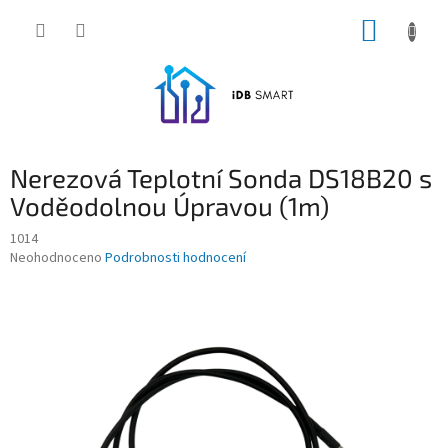
Přejít
NÁKUP
na
obsah
KOŠÍK
Nerezová Teplotní Sonda DS18B20 s
Voděodolnou Úpravou (1m)
1014
Průměrné
Neohodnoceno
Podrobnosti hodnocení
hodnocení
produktu
je
0,0
z
5
hvězdiček.