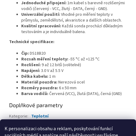
Jednoduché připojení:
1m kabel s barevně rozlišenými
vodiči (červený - VCC, žlutý - DATA, černý - GND).
Univerzální použití:
Vhodné pro měření teploty v
průmyslu, zemědělství, akvaristice a dalších oblastech.
Kvalitní zpracování:
Každá sonda prochází důkladným
testováním a je individuálně balena.
Technické specifikace:
Čip:
DS18B20
Rozsah měření teploty:
-55 °C až +125 °C
Rozlišení:
9 až 12 bitů (volitelné)
Napájení:
3.0 V až 5.5 V
Délka kabelu:
1 m
Materiál pouzdra:
Nerezová ocel
Rozměry pouzdra:
6 x 50 mm
Barva vodičů:
Červená (VCC), žlutá (DATA), černá (GND)
Doplňkové parametry
Kategorie
:
Teplotní
EAN
:
8596698990058
K personalizaci obsahu a reklam, poskytování funkcí
sociálních médií a analýze naší návštěvnosti využíváme