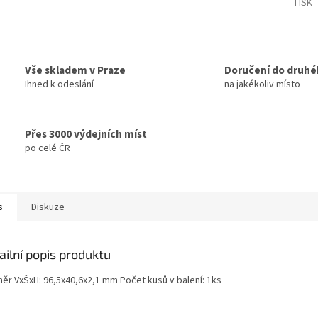
TISK
Vše skladem v Praze
Doručení do druhé
Ihned k odeslání
na jakékoliv místo
Přes 3000 výdejních míst
po celé ČR
s
Diskuze
ailní popis produktu
ěr VxŠxH: 96,5x40,6x2,1 mm Počet kusů v balení: 1ks