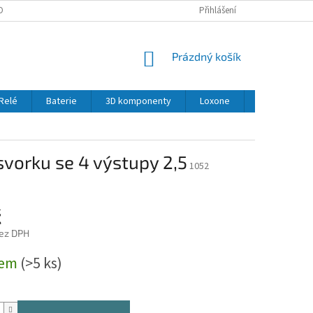
OBNÍCH ÚDAJŮ
Přihlášení
NÁKUPNÍ
Prázdný košík
KOŠÍK
Relé
Baterie
3D komponenty
Loxone
LED
Se
svorku se 4 výstupy 2,5
1052
č
bez DPH
dem
(>5 ks)