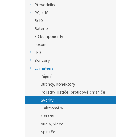
n
Převodníky
e
PC, sítě
l
Relé
Baterie
3D komponenty
Loxone
LED
Senzory
El. materiál
Pájení
Dutinky, konektory
Pojistky, jističe, proudové chrániče
Svorky
Elektroměry
Ostatní
Audio, Video
Spínače