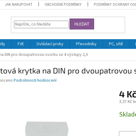
JAK NAKUPOVAT
OBCHODNÍ PODMÍNKY
PODMÍNKY OCHRANY OS
HLEDAT
lly
FVE
Ovládací prvky
Převodníky
PC, sítě
 na DIN pro dvoupatrovou svorku se 4 výstupy 2,5
tová krytka na DIN pro dvoupatrovou 
né
noceno
Podrobnosti hodnocení
ní
4 K
u
3,31 Kč 
Měrná
Skla
cena:
ek.