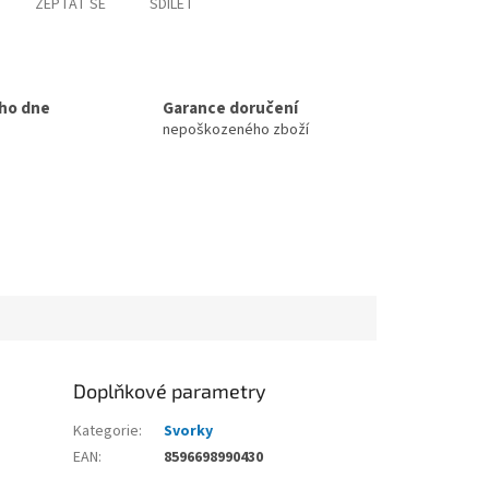
ZEPTAT SE
SDÍLET
ho dne
Garance doručení
nepoškozeného zboží
Doplňkové parametry
Kategorie
:
Svorky
EAN
:
8596698990430