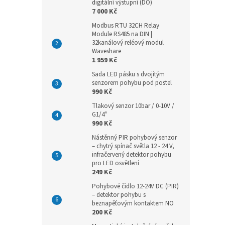
digitální výstupní (DO)
7 000 Kč
Modbus RTU 32CH Relay
Module RS485 na DIN |
32kanálový reléový modul
Waveshare
1 959 Kč
Sada LED pásku s dvojitým
senzorem pohybu pod postel
990 Kč
Tlakový senzor 10bar / 0-10V /
G1/4"
990 Kč
Nástěnný PIR pohybový senzor
– chytrý spínač světla 12 - 24 V,
infračervený detektor pohybu
pro LED osvětlení
249 Kč
Pohybové čidlo 12-24V DC (PIR)
– detektor pohybu s
beznapěťovým kontaktem NO
200 Kč