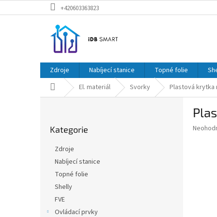
Přejít
+420603363823
na
obsah
Zdroje
Nabíjecí stanice
Topné folie
She
Domů
El. materiál
Svorky
Plastová krytka
P
Plas
o
Přeskočit
s
Průměr
Neohod
Kategorie
kategorie
t
hodnoce
r
produkt
Zdroje
a
je
Nabíjecí stanice
0,0
n
z
Topné folie
n
5
í
Shelly
hvězdič
p
FVE
a
Ovládací prvky