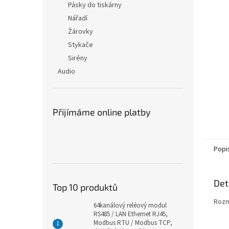
Pásky do tiskárny
Nářadí
Žárovky
Stykače
Sirény
Audio
Přijímáme online platby
Popi
Det
Top 10 produktů
Rozm
64kanálový reléový modul
RS485 / LAN Ethernet RJ45,
Modbus RTU / Modbus TCP,