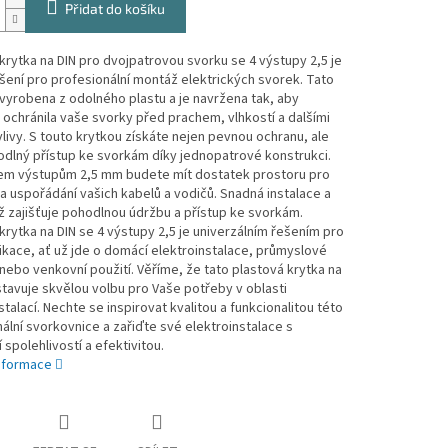
Přidat do košíku
krytka na DIN pro dvojpatrovou svorku se 4 výstupy 2,5 je
ešení pro profesionální montáž elektrických svorek. Tato
 vyrobena z odolného plastu a je navržena tak, aby
ochránila vaše svorky před prachem, vlhkostí a dalšími
vlivy. S touto krytkou získáte nejen pevnou ochranu, ale
dlný přístup ke svorkám díky jednopatrové konstrukci.
řem výstupům 2,5 mm budete mít dostatek prostoru pro
 a uspořádání vašich kabelů a vodičů. Snadná instalace a
 zajišťuje pohodlnou údržbu a přístup ke svorkám.
krytka na DIN se 4 výstupy 2,5 je univerzálním řešením pro
ikace, ať už jde o domácí elektroinstalace, průmyslové
ebo venkovní použití. Věříme, že tato plastová krytka na
tavuje skvělou volbu pro Vaše potřeby v oblasti
stalací. Nechte se inspirovat kvalitou a funkcionalitou této
ální svorkovnice a zařiďte své elektroinstalace s
 spolehlivostí a efektivitou.
informace