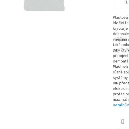
Plastová 
ideální ř
krytka je
dokonale 
vnějšími 
také poho
Díky čty
připojení
demontáž
Plastová 
různé apl
systémy n
DIN předs
elektroin
profesion
maximální
Detailní 