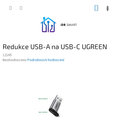
Přejít
NÁKUP
na
obsah
KOŠÍK
Redukce USB-A na USB-C UGREEN
12165
Průměrné
Neohodnoceno
Podrobnosti hodnocení
hodnocení
produktu
je
0,0
z
5
hvězdiček.