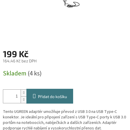
199 Kč
164,46 Kč bez DPH
Měrná
Skladem
(4 ks)
cena:
Přidat do košíku
Tento UGREEN adaptér umožňuje převod z USB 3.0 na USB Type-C
konektor. Je ideální pro připojení zařízení s USB Type-C porty k USB 3.0
portům na noteboocích, nabíječkách a dalších zařízeních. Adaptér
podporuje rychlé nabíjení a vysokorychlostní přenos dat.