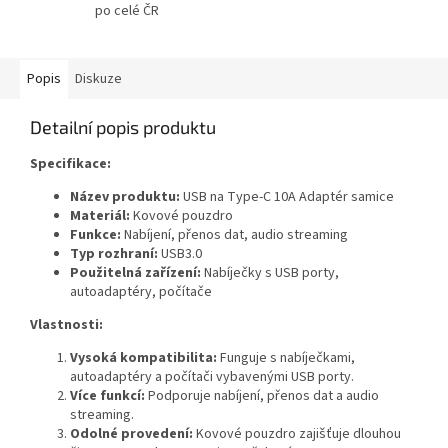
po celé ČR
Popis
Diskuze
Detailní popis produktu
Specifikace:
Název produktu:
USB na Type-C 10A Adaptér samice
Materiál:
Kovové pouzdro
Funkce:
Nabíjení, přenos dat, audio streaming
Typ rozhraní:
USB3.0
Použitelná zařízení:
Nabíječky s USB porty,
autoadaptéry, počítače
Vlastnosti:
Vysoká kompatibilita:
Funguje s nabíječkami,
autoadaptéry a počítači vybavenými USB porty.
Více funkcí:
Podporuje nabíjení, přenos dat a audio
streaming.
Odolné provedení:
Kovové pouzdro zajišťuje dlouhou