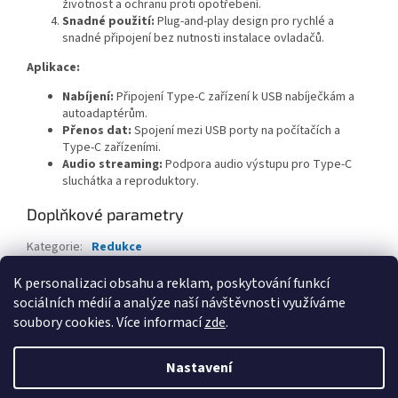
životnost a ochranu proti opotřebení.
Snadné použití:
Plug-and-play design pro rychlé a
snadné připojení bez nutnosti instalace ovladačů.
Aplikace:
Nabíjení:
Připojení Type-C zařízení k USB nabíječkám a
autoadaptérům.
Přenos dat:
Spojení mezi USB porty na počítačích a
Type-C zařízeními.
Audio streaming:
Podpora audio výstupu pro Type-C
sluchátka a reproduktory.
Doplňkové parametry
Kategorie
:
Redukce
EAN
:
8596698993936
K personalizaci obsahu a reklam, poskytování funkcí
sociálních médií a analýze naší návštěvnosti využíváme
Z
soubory cookies. Více informací
zde
.
á
Vytvořil Shoptet
p
Nastavení
a