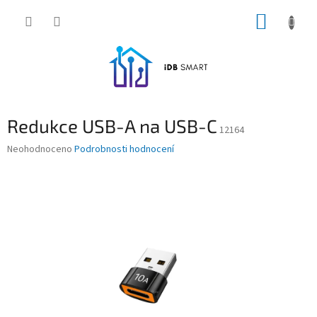
Přejít
NÁKUP
na
obsah
KOŠÍK
Redukce USB-A na USB-C
12164
Průměrné
Neohodnoceno
Podrobnosti hodnocení
hodnocení
produktu
je
0,0
z
5
hvězdiček.