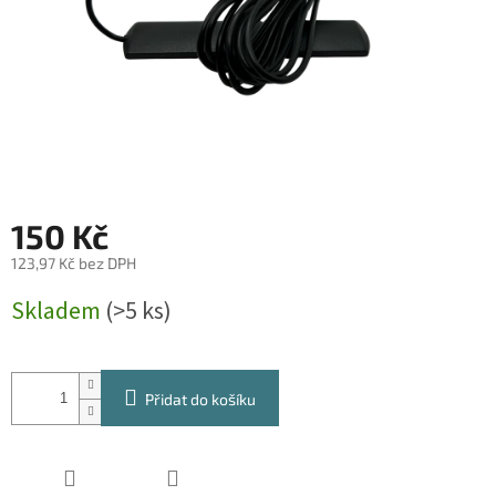
150 Kč
123,97 Kč bez DPH
Měrná
Skladem
(>5 ks)
cena:
Přidat do košíku