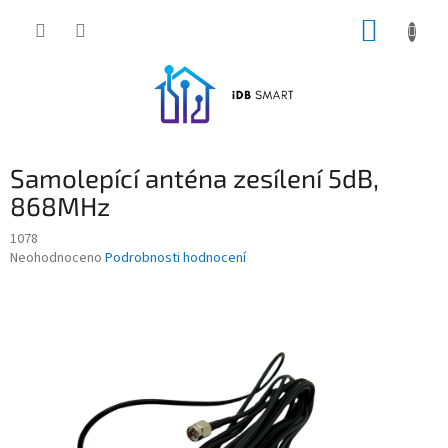
Přejít
NÁKUP
na
obsah
KOŠÍK
Samolepící anténa zesílení 5dB,
868MHz
1078
Průměrné
Neohodnoceno
Podrobnosti hodnocení
hodnocení
produktu
je
0,0
z
5
hvězdiček.