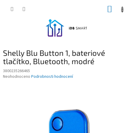
Přejít
NÁKUP
na
obsah
KOŠÍK
Shelly Blu Button 1, bateriové
tlačítko, Bluetooth, modré
3800235266465
Průměrné
Neohodnoceno
Podrobnosti hodnocení
hodnocení
produktu
je
0,0
z
5
hvězdiček.