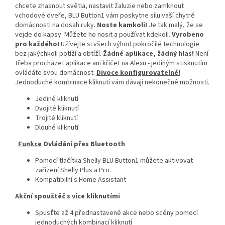
chcete zhasnout světla, nastavit žaluzie nebo zamknout
vchodové dveře, BLU Button1 vám poskytne sílu vaší chytré
domácnosti na dosah ruky.
Noste kamkoli!
Je tak malý, že se
vejde do kapsy. Můžete ho nosit a používat kdekoli.
Vyrobeno
pro každého!
Užívejte si všech výhod pokročilé technologie
bez jakýchkoli potíží a obtíží.
Žádné aplikace, žádný hlas!
Není
třeba procházet aplikace ani křičet na Alexu - jediným stisknutím
ovládáte svou domácnost.
Divoce konfigurovatelné!
Jednoduché kombinace kliknutí vám dávají nekonečné možnosti.
Jediné kliknutí
Dvojité kliknutí
Trojité kliknutí
Dlouhé kliknutí
Funkce
Ovládání přes Bluetooth
Pomocí tlačítka Shelly BLU Button1 můžete aktivovat
zařízení Shelly Plus a Pro.
Kompatibilní s Home Assistant
Akční spouštěč s více kliknutími
Spusťte až 4 přednastavené akce nebo scény pomocí
jednoduchých kombinací kliknutí