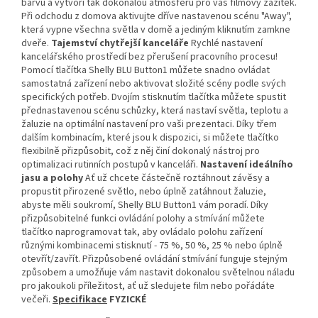
barvu a vytvoří tak dokonalou atmosféru pro váš filmový zážitek.
Při odchodu z domova aktivujte dříve nastavenou scénu "Away",
která vypne všechna světla v domě a jediným kliknutím zamkne
dveře.
Tajemství chytřejší kanceláře
Rychlé nastavení
kancelářského prostředí bez přerušení pracovního procesu!
Pomocí tlačítka Shelly BLU Button1 můžete snadno ovládat
samostatná zařízení nebo aktivovat složité scény podle svých
specifických potřeb. Dvojím stisknutím tlačítka můžete spustit
přednastavenou scénu schůzky, která nastaví světla, teplotu a
žaluzie na optimální nastavení pro vaši prezentaci. Díky třem
dalším kombinacím, které jsou k dispozici, si můžete tlačítko
flexibilně přizpůsobit, což z něj činí dokonalý nástroj pro
optimalizaci rutinních postupů v kanceláři.
Nastavení ideálního
jasu a polohy
Ať už chcete částečně roztáhnout závěsy a
propustit přirozené světlo, nebo úplně zatáhnout žaluzie,
abyste měli soukromí, Shelly BLU Button1 vám poradí. Díky
přizpůsobitelné funkci ovládání polohy a stmívání můžete
tlačítko naprogramovat tak, aby ovládalo polohu zařízení
různými kombinacemi stisknutí - 75 %, 50 %, 25 % nebo úplně
otevřít/zavřít. Přizpůsobené ovládání stmívání funguje stejným
způsobem a umožňuje vám nastavit dokonalou světelnou náladu
pro jakoukoli příležitost, ať už sledujete film nebo pořádáte
večeři.
Specifikace
FYZICKÉ