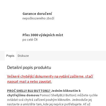
Garance doručení
nepoškozeného zboží
Přes 3000 výdejních míst
po celé ČR
Popis
Diskuze
Detailní popis produktu
Veškeré chybějící dokumenty na vydání zašleme, stačí
napsat mail a nebo zavolat.
PROČ SHELLY BLU BUTTON1?
Jedním kliknutím k
chytřejšímu domovu
Pomocí ShellyBLU Button1 můžete rychle
ovládat svá chytrá zařízení pouhým kliknutím. Jednoduše jej
nastavte a umístěte tam, kde jej nejvíce potřebujete. Ať už