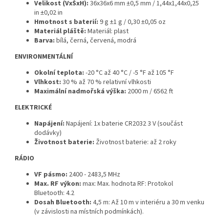
Velikost (VxŠxH):
36x36x6 mm ±0,5 mm / 1,44х1,44х0,25
in ±0,02 in
Hmotnost s baterií:
9 g ±1 g / 0,30 ±0,05 oz
Materiál pláště:
Materiál: plast
Barva:
bílá, černá, červená, modrá
ENVIRONMENTÁLNÍ
Okolní teplota:
-20 °C až 40 °C / -5 °F až 105 °F
Vlhkost:
30 % až 70 % relativní vlhkosti
Maximální nadmořská výška:
2000 m / 6562 ft
ELEKTRICKÉ
Napájení:
Napájení: 1x baterie CR2032 3 V (součást
dodávky)
Životnost baterie:
Životnost baterie: až 2 roky
RÁDIO
VF pásmo:
2400 - 2483,5 MHz
Max. RF výkon:
max: Max. hodnota RF: Protokol
Bluetooth: 4.2
Dosah Bluetooth:
4,5 m: Až 10 m v interiéru a 30 m venku
(v závislosti na místních podmínkách).