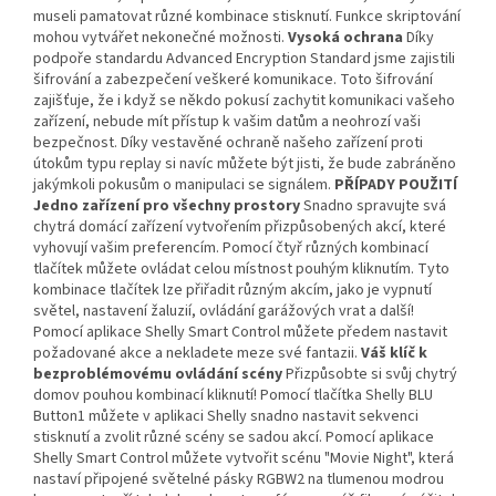
museli pamatovat různé kombinace stisknutí. Funkce skriptování
mohou vytvářet nekonečné možnosti.
Vysoká ochrana
Díky
podpoře standardu Advanced Encryption Standard jsme zajistili
šifrování a zabezpečení veškeré komunikace. Toto šifrování
zajišťuje, že i když se někdo pokusí zachytit komunikaci vašeho
zařízení, nebude mít přístup k vašim datům a neohrozí vaši
bezpečnost. Díky vestavěné ochraně našeho zařízení proti
útokům typu replay si navíc můžete být jisti, že bude zabráněno
jakýmkoli pokusům o manipulaci se signálem.
PŘÍPADY POUŽITÍ
Jedno zařízení pro všechny prostory
Snadno spravujte svá
chytrá domácí zařízení vytvořením přizpůsobených akcí, které
vyhovují vašim preferencím. Pomocí čtyř různých kombinací
tlačítek můžete ovládat celou místnost pouhým kliknutím. Tyto
kombinace tlačítek lze přiřadit různým akcím, jako je vypnutí
světel, nastavení žaluzií, ovládání garážových vrat a další!
Pomocí aplikace Shelly Smart Control můžete předem nastavit
požadované akce a nekladete meze své fantazii.
Váš klíč k
bezproblémovému ovládání scény
Přizpůsobte si svůj chytrý
domov pouhou kombinací kliknutí! Pomocí tlačítka Shelly BLU
Button1 můžete v aplikaci Shelly snadno nastavit sekvenci
stisknutí a zvolit různé scény se sadou akcí. Pomocí aplikace
Shelly Smart Control můžete vytvořit scénu "Movie Night", která
nastaví připojené světelné pásky RGBW2 na tlumenou modrou