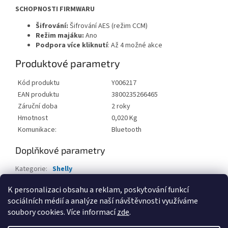
SCHOPNOSTI FIRMWARU
Šifrování:
Šifrování AES (režim CCM)
Režim majáku:
Ano
Podpora více kliknutí
: Až 4 možné akce
Produktové parametry
Kód produktu
Y006217
EAN produktu
3800235266465
Záruční doba
2 roky
Hmotnost
0,020 Kg
Komunikace:
Bluetooth
Doplňkové parametry
Kategorie
:
Shelly
EAN
:
8596698992663
K personalizaci obsahu a reklam, poskytování funkcí
sociálních médií a analýze naší návštěvnosti využíváme
Z
soubory cookies. Více informací
zde
.
á