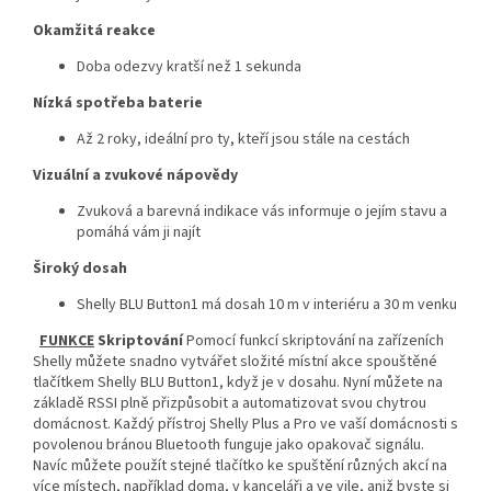
Okamžitá reakce
Doba odezvy kratší než 1 sekunda
Nízká spotřeba baterie
Až 2 roky, ideální pro ty, kteří jsou stále na cestách
Vizuální a zvukové nápovědy
Zvuková a barevná indikace vás informuje o jejím stavu a
pomáhá vám ji najít
Široký dosah
Shelly BLU Button1 má dosah 10 m v interiéru a 30 m venku
FUNKCE
Skriptování
Pomocí funkcí skriptování na zařízeních
Shelly můžete snadno vytvářet složité místní akce spouštěné
tlačítkem Shelly BLU Button1, když je v dosahu. Nyní můžete na
základě RSSI plně přizpůsobit a automatizovat svou chytrou
domácnost. Každý přístroj Shelly Plus a Pro ve vaší domácnosti s
povolenou bránou Bluetooth funguje jako opakovač signálu.
Navíc můžete použít stejné tlačítko ke spuštění různých akcí na
více místech, například doma, v kanceláři a ve vile, aniž byste si