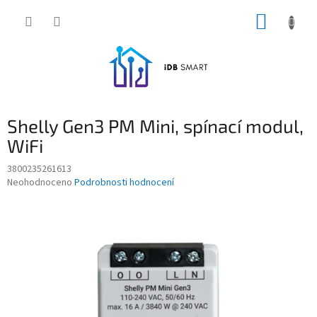
Přejít
NÁKUP
na
obsah
KOŠÍK
Shelly Gen3 PM Mini, spínací modul,
WiFi
3800235261613
Průměrné
Neohodnoceno
Podrobnosti hodnocení
hodnocení
produktu
je
0,0
z
5
hvězdiček.