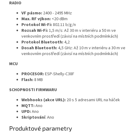
RADIO
VF pásmo:
2400 - 2495 MHz
Max. RF výkon:
<20 dBm
Protokol Wi-Fi:
802.11 b/g/n
Rozsah Wi-Fi:
1,5 m/s: Až 30 m v interiéru a 50 m ve
venkovním prostředí (závisí na místních podmínkách)
Protokol Bluetooth:
4,2
Dosah Bluetooth:
4,5 GHz: Až 10 m v interiéru a 30 m ve
venkovním prostředí (závisí na místních podmínkách)
MCU
PROCESOR:
ESP-Shelly-C38F
Flash:
8 MB
SCHOPNOSTI FIRMWARU
Webhooks (akce URL):
20 s 5 adresami URL na háček
MQTT:
Ano
UPD:
Ano
Skriptování
: Ano
Produktové parametry