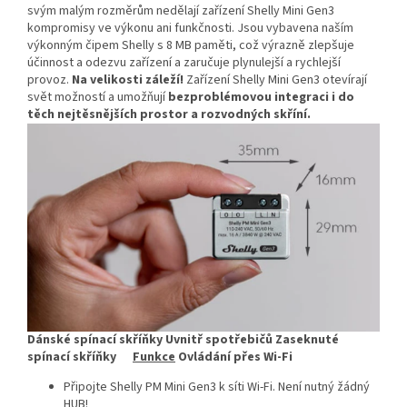
svým malým rozměrům nedělají zařízení Shelly Mini Gen3
kompromisy ve výkonu ani funkčnosti. Jsou vybavena naším
výkonným čipem Shelly s 8 MB paměti, což výrazně zlepšuje
účinnost a odezvu zařízení a zaručuje plynulejší a rychlejší
provoz.
Na velikosti záleží!
Zařízení Shelly Mini Gen3 otevírají
svět možností a umožňují
bezproblémovou integraci i do
těch nejtěsnějších prostor a rozvodných skříní.
Dánské spínací skříňky Uvnitř spotřebičů Zaseknuté
spínací skříňky
Funkce
Ovládání přes Wi-Fi
Připojte Shelly PM Mini Gen3 k síti Wi-Fi. Není nutný žádný
HUB!