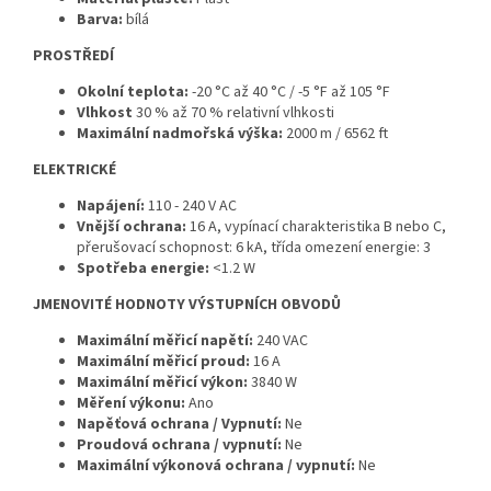
Barva:
bílá
PROSTŘEDÍ
Okolní teplota:
-20 °C až 40 °C / -5 °F až 105 °F
Vlhkost
30 % až 70 % relativní vlhkosti
Maximální nadmořská výška:
2000 m / 6562 ft
ELEKTRICKÉ
Napájení:
110 - 240 V AC
Vnější ochrana:
16 A, vypínací charakteristika B nebo C,
přerušovací schopnost: 6 kA, třída omezení energie: 3
Spotřeba energie:
<1.2 W
JMENOVITÉ HODNOTY VÝSTUPNÍCH OBVODŮ
Maximální měřicí napětí:
240 VAC
Maximální měřicí proud:
16 A
Maximální měřicí výkon:
3840 W
Měření výkonu:
Ano
Napěťová ochrana / Vypnutí:
Ne
Proudová ochrana / vypnutí:
Ne
Maximální výkonová ochrana / vypnutí:
Ne