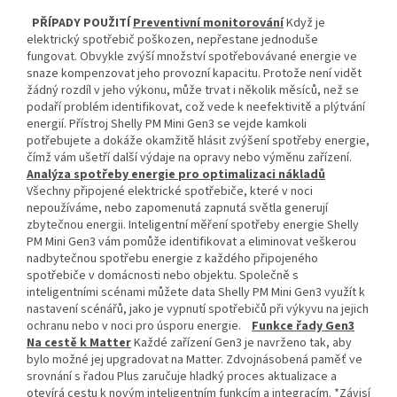
PŘÍPADY POUŽITÍ
Preventivní monitorování
Když je
elektrický spotřebič poškozen, nepřestane jednoduše
fungovat. Obvykle zvýší množství spotřebovávané energie ve
snaze kompenzovat jeho provozní kapacitu. Protože není vidět
žádný rozdíl v jeho výkonu, může trvat i několik měsíců, než se
podaří problém identifikovat, což vede k neefektivitě a plýtvání
energií. Přístroj Shelly PM Mini Gen3 se vejde kamkoli
potřebujete a dokáže okamžitě hlásit zvýšení spotřeby energie,
čímž vám ušetří další výdaje na opravy nebo výměnu zařízení.
Analýza spotřeby energie pro optimalizaci nákladů
Všechny připojené elektrické spotřebiče, které v noci
nepoužíváme, nebo zapomenutá zapnutá světla generují
zbytečnou energii. Inteligentní měření spotřeby energie Shelly
PM Mini Gen3 vám pomůže identifikovat a eliminovat veškerou
nadbytečnou spotřebu energie z každého připojeného
spotřebiče v domácnosti nebo objektu. Společně s
inteligentními scénami můžete data Shelly PM Mini Gen3 využít k
nastavení scénářů, jako je vypnutí spotřebičů při výkyvu na jejich
ochranu nebo v noci pro úsporu energie.
Funkce řady Gen3
Na cestě k Matter
Každé zařízení Gen3 je navrženo tak, aby
bylo možné jej upgradovat na Matter. Zdvojnásobená paměť ve
srovnání s řadou Plus zaručuje hladký proces aktualizace a
otevírá cestu k novým inteligentním funkcím a integracím. *Závisí