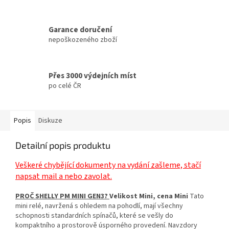
Garance doručení
nepoškozeného zboží
Přes 3000 výdejních míst
po celé ČR
Popis
Diskuze
Detailní popis produktu
Veškeré chybějící dokumenty na vydání zašleme, stačí
napsat mail a nebo zavolat.
PROČ SHELLY PM MINI GEN3?
Velikost Mini, cena Mini
Tato
mini relé, navržená s ohledem na pohodlí, mají všechny
schopnosti standardních spínačů, které se vešly do
kompaktního a prostorově úsporného provedení. Navzdory