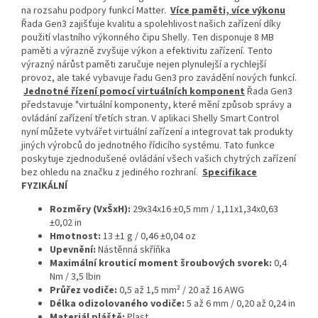
na rozsahu podpory funkcí Matter.
Více paměti, více výkonu
Řada Gen3 zajišťuje kvalitu a spolehlivost našich zařízení díky
použití vlastního výkonného čipu Shelly. Ten disponuje 8 MB
paměti a výrazně zvyšuje výkon a efektivitu zařízení. Tento
výrazný nárůst paměti zaručuje nejen plynulejší a rychlejší
provoz, ale také vybavuje řadu Gen3 pro zavádění nových funkcí.
Jednotné řízení pomocí virtuálních komponent
Řada Gen3
představuje "virtuální komponenty, které mění způsob správy a
ovládání zařízení třetích stran. V aplikaci Shelly Smart Control
nyní můžete vytvářet virtuální zařízení a integrovat tak produkty
jiných výrobců do jednotného řídicího systému. Tato funkce
poskytuje zjednodušené ovládání všech vašich chytrých zařízení
bez ohledu na značku z jediného rozhraní.
Specifikace
FYZIKÁLNÍ
Rozměry (VxŠxH):
29x34x16 ±0,5 mm / 1,11x1,34x0,63
±0,02 in
Hmotnost:
13 ±1 g / 0,46 ±0,04 oz
Upevnění:
Nástěnná skříňka
Maximální krouticí moment šroubových svorek:
0,4
Nm / 3,5 lbin
Průřez vodiče:
0,5 až 1,5 mm² / 20 až 16 AWG
Délka odizolovaného vodiče:
5 až 6 mm / 0,20 až 0,24 in
Materiál pláště:
Plast