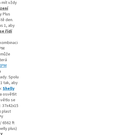
a mít vždy
ízení
y Plus
ště den.
us 1, aby
se řídí
e
 kombinaci
2PM
o může
terá
 2PM
a
ady. Spolu
1 tak, aby
o:
Shelly
a osvětlit
světlo se
)
: 37x42x15
:
plast
 °F
 6562 ft
elly plus)
TY