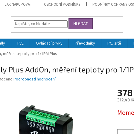
JAK NAKUPOVAT
OBCHODNÍ PODMÍNKY
PODMÍNKY OCHRANY OS
HLEDAT
lly
FVE
Ovládací prvky
Převodníky
PC, sítě
, měření teploty pro 1/1PM Plus
ly Plus AddOn, měření teploty pro 1/1
né
noceno
Podrobnosti hodnocení
ní
378
u
312,40 K
Měrná
Momen
cena:
ek.