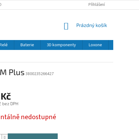
OBNÍCH ÚDAJŮ
Přihlášení
NÁKUPNÍ
Prázdný košík
KOŠÍK
Relé
Baterie
3D komponenty
Loxone
LED
Se
PM Plus
3800235266427
 Kč
č bez DPH
tálně nedostupné