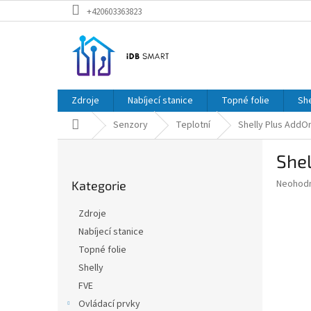
Přejít
+420603363823
na
obsah
Zdroje
Nabíjecí stanice
Topné folie
She
Domů
Senzory
Teplotní
Shelly Plus AddOn
P
Shel
o
Přeskočit
s
Průměr
Neohod
Kategorie
kategorie
t
hodnoce
r
produkt
Zdroje
a
je
Nabíjecí stanice
0,0
n
z
Topné folie
n
5
í
Shelly
hvězdič
p
FVE
a
Ovládací prvky