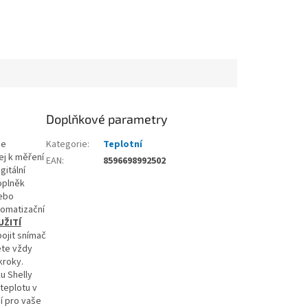
Doplňkové parametry
je
Kategorie
:
Teplotní
ej k měření
EAN
:
8596698992502
gitální
plněk
nebo
tomatizační
UŽITÍ
pojit snímač
ete vždy
kroky.
u Shelly
teplotu v
í pro vaše