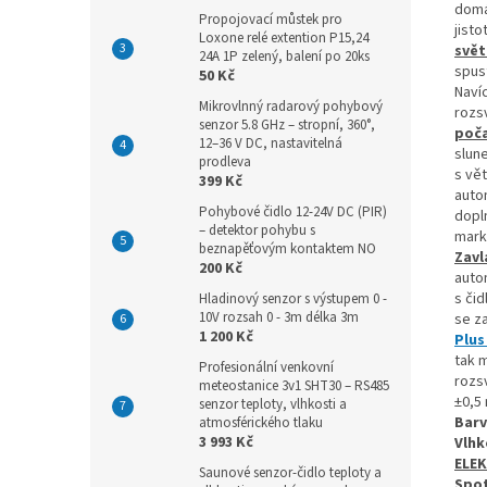
domác
Propojovací můstek pro
jisto
Loxone relé extention P15,24
svět
24A 1P zelený, balení po 20ks
spust
50 Kč
Navíc
Mikrovlnný radarový pohybový
rozs
senzor 5.8 GHz – stropní, 360°,
poč
12–36 V DC, nastavitelná
slun
prodleva
s vě
399 Kč
auto
Pohybové čidlo 12-24V DC (PIR)
dopl
– detektor pohybu s
mark
beznapěťovým kontaktem NO
Zavl
200 Kč
auto
s čid
Hladinový senzor s výstupem 0 -
10V rozsah 0 - 3m délka 3m
se z
1 200 Kč
Plus
tak 
Profesionální venkovní
rozsv
meteostanice 3v1 SHT30 – RS485
±0,5 
senzor teploty, vlhkosti a
Barv
atmosférického tlaku
3 993 Kč
Vlhk
ELE
Saunové senzor-čidlo teploty a
Spot