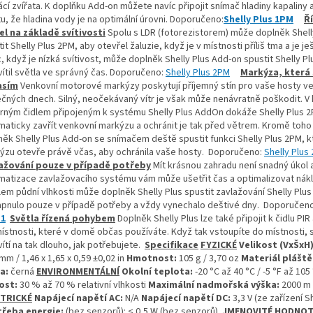
í zvířata. K doplňku Add-on můžete navíc připojit snímač hladiny kapaliny 
tu, že hladina vody je na optimální úrovni. Doporučeno:
Shelly Plus 1PM
Ř
el na základě svítivosti
Spolu s LDR (fotorezistorem) může doplněk Shell
it Shelly Plus 2PM, aby otevřel žaluzie, když je v místnosti příliš tma a je je
, když je nízká svítivost, může doplněk Shelly Plus Add-on spustit Shelly Pl
vítil světla ve správný čas. Doporučeno:
Shelly Plus 2PM
Markýza, která 
asím
Venkovní motorové markýzy poskytují příjemný stín pro vaše hosty v
ečných dnech. Silný, neočekávaný vítr je však může nenávratně poškodit. V
trným čidlem připojeným k systému Shelly Plus AddOn dokáže Shelly Plus 
maticky zavřít venkovní markýzu a ochránit je tak před větrem. Kromě toh
něk Shelly Plus Add-on se snímačem deště spustit funkci Shelly Plus 2PM, k
ýzu otevře právě včas, aby ochránila vaše hosty.
Doporučeno:
Shelly Plus
ažování pouze v případě potřeby
Mít krásnou zahradu není snadný úkol 
matizace zavlažovacího systému vám může ušetřit čas a optimalizovat nákl
lem půdní vlhkosti může doplněk Shelly Plus spustit zavlažování Shelly Plus 
apnulo pouze v případě potřeby a vždy vynechalo deštivé dny.
Doporučen
 1
Světla řízená pohybem
Doplněk Shelly Plus lze také připojit k čidlu PIR 
místnosti, které v domě občas používáte. Když tak vstoupíte do místnosti, 
ítí na tak dlouho, jak potřebujete.
Specifikace
FYZICKÉ
Velikost (VxŠxH
mm / 1,46 x 1,65 x 0,59 ±0,02 in
Hmotnost:
105 g / 3,70 oz
Materiál pláště
a:
černá
ENVIRONMENTÁLNÍ
Okolní teplota:
-20 °C až 40 °C / -5 °F až 105
ost:
30 % až 70 % relativní vlhkosti
Maximální nadmořská výška:
2000 m /
KTRICKÉ
Napájecí napětí AC:
N/A
Napájecí napětí DC:
3,3 V (ze zařízení Sh
řeba energie:
(bez senzorů): < 0,5 W (bez senzorů).
JMENOVITÉ HODNO