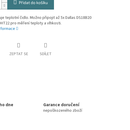
Přidat do košíku
e teplotní čidlo. Možno připojit až 5x Dallas DS18B20
HT22 pro měření teploty a vlhkosti.
informace
ZEPTAT SE
SDÍLET
ho dne
Garance doručení
nepoškozeného zboží