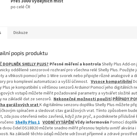
Přes 3000 výdejních míst
po celé ČR
s
Diskuze
ailní popis produktu
Č DOPLNĚK SHELLY PLUS?
Přesné měření a kontrola
Shelly Plus Add-on 
anicky oddělené senzorové rozhraní pro všechna relé Shelly Plus. Použijte j
ty a vlhkosti pomocí jeho 1-Wire svorek nebo připojte různé analogové a di
ory pro komplexní automatizaci a vyšší účinnost.
Vysoce kompatibilní
Do
y Plus je kompatibilní s většinou senzorů Arduino! Pomocí jeho digitálních 
ogových vstupů můžete měřit požadované parametry a vytvářet složité au
y na základě dat ze senzorů.
Nekonečné možnosti použití
PŘÍPADY PO
ha garážových vrat
K digitálnímu senzoru doplňku Shelly Plus můžete při
zýčkovým spínačem a sledovat stav garážových vrat. Tímto způsobem bud
t, zda jsou otevřená nebo zavřená, když jste pryč, a podniknete příslušné 
ručeno:
Shelly Plus 1
VODNÍ VYTÁPĚNÍ
Vždy informován
Pomocí doplňk
 a dvou čidel DS18B20 můžete snadno měřit přesnou teplotu uvnitř akvária i 
nosti. Na základě těchto údajů můžete udržovat příjemné a zdravé prostřed