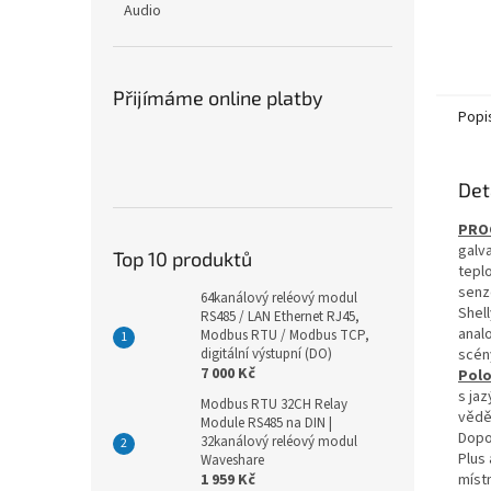
Audio
Přijímáme online platby
Popi
Det
PRO
galv
Top 10 produktů
teplo
senz
64kanálový reléový modul
Shell
RS485 / LAN Ethernet RJ45,
anal
Modbus RTU / Modbus TCP,
scén
digitální výstupní (DO)
7 000 Kč
Polo
s ja
Modbus RTU 32CH Relay
vědě
Module RS485 na DIN |
Dopo
32kanálový reléový modul
Plus
Waveshare
míst
1 959 Kč