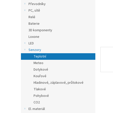
n
Převodníky
e
PC, sítě
l
Relé
Baterie
3D komponenty
Loxone
LED
Senzory
Teplotní
Meteo
Dotykové
Kouřové
Hladinové, záplavové, průtokové
Tlakové
Pohybové
CO2
El. materiál