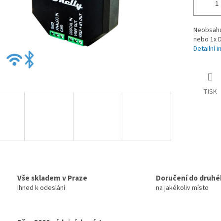
Neobsahuj
nebo 1x D
Detailní 
TISK
Vše skladem v Praze
Doručení do druhé
Ihned k odeslání
na jakékoliv místo