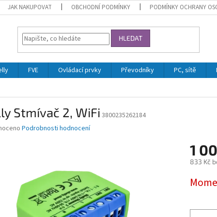
JAK NAKUPOVAT
OBCHODNÍ PODMÍNKY
PODMÍNKY OCHRANY OS
HLEDAT
lly
FVE
Ovládací prvky
Převodníky
PC, sítě
ly Stmívač 2, WiFi
3800235262184
né
noceno
Podrobnosti hodnocení
ní
1 00
u
833 Kč b
Měrná
Momen
cena:
ek.