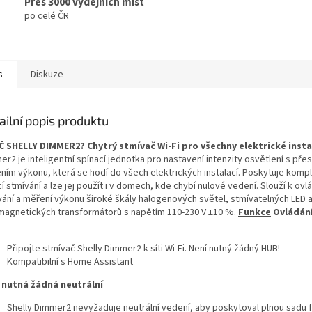
Přes 3000 výdejních míst
po celé ČR
s
Diskuze
ailní popis produktu
Č SHELLY DIMMER2?
Chytrý stmívač Wi-Fi pro všechny elektrické inst
r2 je inteligentní spínací jednotka pro nastavení intenzity osvětlení s př
ním výkonu, která se hodí do všech elektrických instalací. Poskytuje kompl
í stmívání a lze jej použít i v domech, kde chybí nulové vedení. Slouží k ovl
vání a měření výkonu široké škály halogenových světel, stmívatelných LED 
magnetických transformátorů s napětím 110-230 V ±10 %.
Funkce
Ovládání
Připojte stmívač Shelly Dimmer2 k síti Wi-Fi. Není nutný žádný HUB!
Kompatibilní s Home Assistant
 nutná žádná neutrální
Shelly Dimmer2 nevyžaduje neutrální vedení, aby poskytoval plnou sadu 