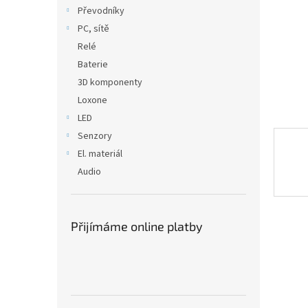
n
Převodníky
e
PC, sítě
l
Relé
Baterie
3D komponenty
Loxone
LED
Senzory
El. materiál
Audio
Přijímáme online platby