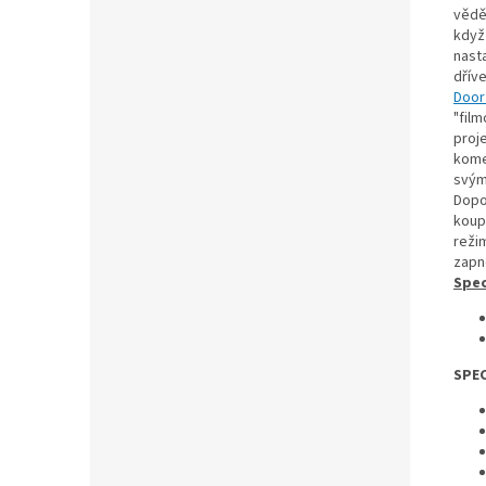
vědět
když
nasta
dřív
Door
"film
proje
komed
svým
Dopo
koup
režim
zapn
Spec
SPEC