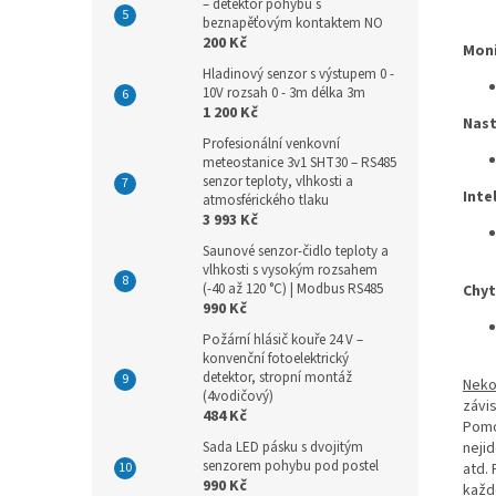
– detektor pohybu s
beznapěťovým kontaktem NO
200 Kč
Moni
Hladinový senzor s výstupem 0 -
10V rozsah 0 - 3m délka 3m
1 200 Kč
Nast
Profesionální venkovní
meteostanice 3v1 SHT30 – RS485
senzor teploty, vlhkosti a
Inte
atmosférického tlaku
3 993 Kč
Saunové senzor-čidlo teploty a
vlhkosti s vysokým rozsahem
(-40 až 120 °C) | Modbus RS485
Chyt
990 Kč
Požární hlásič kouře 24 V –
konvenční fotoelektrický
detektor, stropní montáž
Neko
(4vodičový)
závis
484 Kč
Pomo
neji
Sada LED pásku s dvojitým
senzorem pohybu pod postel
atd. 
990 Kč
každ