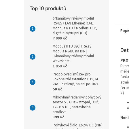
Top 10 produktů
64kanálový reléový modul
RS485 / LAN Ethernet RJ45,
Modbus RTU / Modbus TCP,
Popi
digitální výstupní (DO)
7 000 Kč
Modbus RTU 32CH Relay
Det
Module RS485 na DIN |
32kanálový reléový modul
PRO
Waveshare
Dimme
1 959 Kč
měře
Propojovací můstek pro
funkc
Loxone relé extention P15,24
stmí
24A 1P zelený, balení po 20ks
fero
50 Kč
Fi
Mikrovlnný radarový pohybový
senzor 5.8 GHz – stropní, 360°,
12–36 V DC, nastavitelná
prodleva
399 Kč
Není
Pohybové čidlo 12-24V DC (PIR)