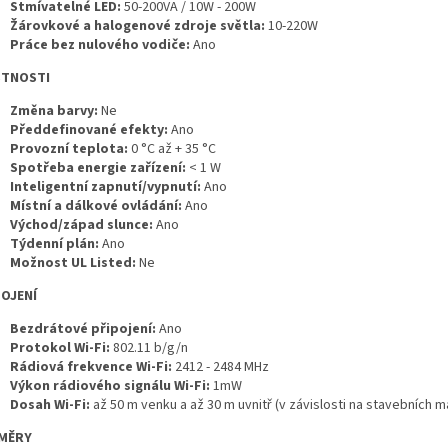
Stmívatelné LED:
50-200VA / 10W - 200W
Žárovkové a halogenové zdroje světla:
10-220W
Práce bez nulového vodiče:
Ano
STNOSTI
Změna barvy:
Ne
Předdefinované efekty:
Ano
Provozní teplota:
0 °C až + 35 °C
Spotřeba energie zařízení:
< 1 W
Inteligentní zapnutí/vypnutí:
Ano
Místní a dálkové ovládání:
Ano
Východ/západ slunce:
Ano
Týdenní plán:
Ano
Možnost UL Listed:
Ne
OJENÍ
Bezdrátové připojení:
Ano
Protokol Wi-Fi:
802.11 b/g/n
Rádiová frekvence Wi-Fi:
2412 - 2484 MHz
Výkon rádiového signálu Wi-Fi:
1mW
Dosah Wi-Fi:
až 50 m venku a až 30 m uvnitř (v závislosti na stavebních m
MĚRY