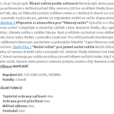
, že je čas jít spát.
Řízení světel podle svítivosti
Neztrácejte doma jasn
 je pošmourné a deštivé počasí! Díky senzoru LUX lze osvětlení Shelly Do
vit tak, aby se řídilo přirozeným světlem venku a v deštivých dnech se rozs
e a pomalu zvyšovalo jas, jakmile se odpoledne změní ve večer. Doporučen
 Window 2
Připravte si atmosféru pro "filmový večer"
Vytvořte si s She
ovou scénu" a dopřejte si skutečný zážitek z kina. Nastavte Shelly, aby zap
ktor, ztlumila světla a zatáhla žaluzie. Nyní si můžete vychutnat svou oblíb
ii, horor nebo thriller v pohodlí a soukromí. Pro větší pohodlí zkombinujte
 oblíbeným hlasovým asistentem a jednoduše řekněte "Zapni filmovou rutin
ručeno:
Shelly Plus 1
"Noční režim" pro jemné noční světlo
Noční chůze
elny už nemusí dráždit vaše rozespalé oči. Stmívač Shelly Dimmer2 má funk
", která nastavuje jas světla na nízkou úroveň během nočních hodin. Když n
ete ručně, hlasem nebo pomocí snímače pohybu, budou vždy tlumená a mě
ifikace
NAPÁJENÍ
Napájení AC:
110-230V ±10%, 50/60Hz
Kanály:
1 kanál
IÁLNÍ FUNKCE
Teplotní ochrana zařízení:
Ano
Ochrana proti přetížení:
Ano
Měření výkonu:
Ano
Stmívání:
Ano