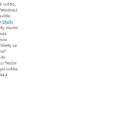
é světlo,
or/Window2
vítilo
o:
Shelly
lly vlastní
nula
enou
 Shelly se
u!".
 do
ci "Noční
yní světla
kká.