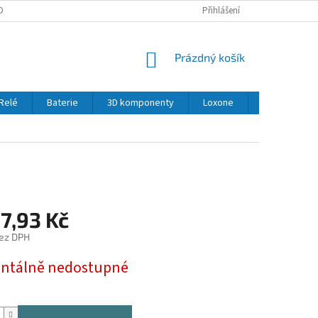
OBNÍCH ÚDAJŮ
Přihlášení
NÁKUPNÍ
Prázdný košík
KOŠÍK
Relé
Baterie
3D komponenty
Loxone
LED
Se
7,93 Kč
ez DPH
tálně nedostupné