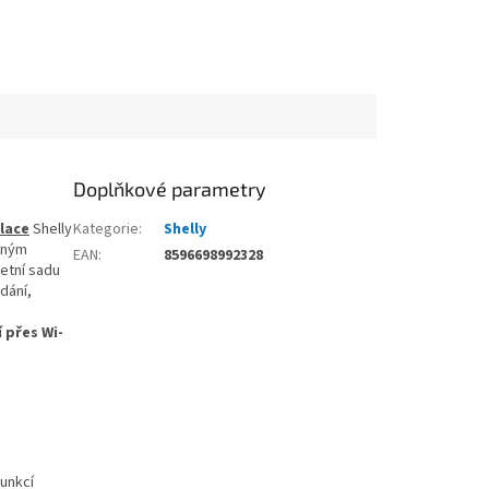
Doplňkové parametry
alace
Shelly
Kategorie
:
Shelly
esným
EAN
:
8596698992328
etní sadu
ádání,
a
 přes Wi-
funkcí