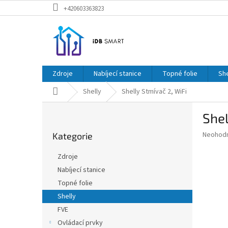
Přejít
+420603363823
na
obsah
Zdroje
Nabíjecí stanice
Topné folie
She
Domů
Shelly
Shelly Stmívač 2, WiFi
P
Shel
o
Přeskočit
s
Průměr
Neohod
Kategorie
kategorie
t
hodnoce
r
produkt
Zdroje
a
je
Nabíjecí stanice
0,0
n
z
Topné folie
n
5
í
Shelly
hvězdič
p
FVE
a
Ovládací prvky