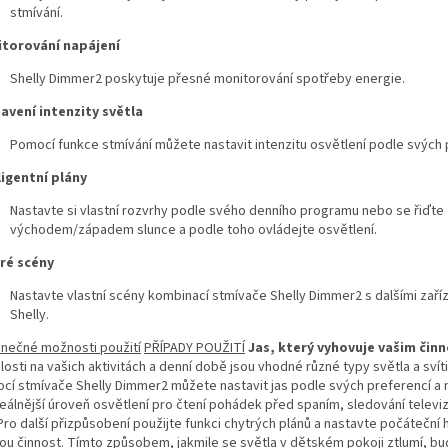
stmívání.
torování napájení
Shelly Dimmer2 poskytuje přesné monitorování spotřeby energie.
avení intenzity světla
Pomocí funkce stmívání můžete nastavit intenzitu osvětlení podle svých 
ligentní plány
Nastavte si vlastní rozvrhy podle svého denního programu nebo se řiďte
východem/západem slunce a podle toho ovládejte osvětlení.
ré scény
Nastavte vlastní scény kombinací stmívače Shelly Dimmer2 s dalšími zaří
Shelly.
nečné možnosti použití
PŘÍPADY POUŽITÍ
Jas, který vyhovuje vašim čin
losti na vašich aktivitách a denní době jsou vhodné různé typy světla a svíti
cí stmívače Shelly Dimmer2 můžete nastavit jas podle svých preferencí a 
deálnější úroveň osvětlení pro čtení pohádek před spaním, sledování televiz
Pro další přizpůsobení použijte funkci chytrých plánů a nastavte počáteční 
ou činnost. Tímto způsobem, jakmile se světla v dětském pokoji ztlumí, bu