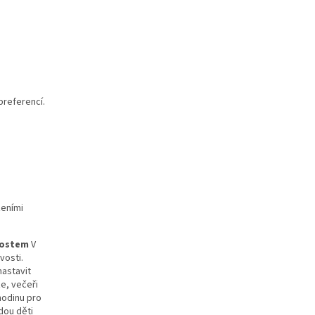
preferencí.
zeními
nostem
V
vosti.
nastavit
e, večeři
hodinu pro
dou děti