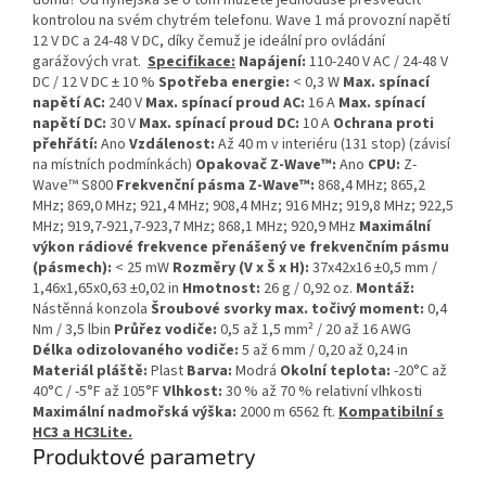
domu? Od nynějška se o tom můžete jednoduše přesvědčit
kontrolou na svém chytrém telefonu. Wave 1 má provozní napětí
12 V DC a 24-48 V DC, díky čemuž je ideální pro ovládání
garážových vrat.
Specifikace:
Napájení:
110-240 V AC / 24-48 V
DC / 12 V DC ± 10 %
Spotřeba energie:
< 0,3 W
Max. spínací
napětí AC:
240 V
Max. spínací proud AC:
16 A
Max. spínací
napětí DC:
30 V
Max. spínací proud DC:
10 A
Ochrana proti
přehřátí:
Ano
Vzdálenost:
Až 40 m v interiéru (131 stop) (závisí
na místních podmínkách)
Opakovač Z-Wave™:
Ano
CPU:
Z-
Wave™ S800
Frekvenční pásma Z-Wave™:
868,4 MHz; 865,2
MHz; 869,0 MHz; 921,4 MHz; 908,4 MHz; 916 MHz; 919,8 MHz; 922,5
MHz; 919,7-921,7-923,7 MHz; 868,1 MHz; 920,9 MHz
Maximální
výkon rádiové frekvence přenášený ve frekvenčním pásmu
(pásmech):
< 25 mW
Rozměry (V x Š x H):
37x42x16 ±0,5 mm /
1,46x1,65x0,63 ±0,02 in
Hmotnost:
26 g / 0,92 oz.
Montáž:
Nástěnná konzola
Šroubové svorky max. točivý moment:
0,4
Nm / 3,5 lbin
Průřez vodiče:
0,5 až 1,5 mm² / 20 až 16 AWG
Délka odizolovaného vodiče:
5 až 6 mm / 0,20 až 0,24 in
Materiál pláště:
Plast
Barva:
Modrá
Okolní teplota:
-20°C až
40°C / -5°F až 105°F
Vlhkost:
30 % až 70 % relativní vlhkosti
Maximální nadmořská výška:
2000 m 6562 ft.
Kompatibilní s
HC3 a HC3Lite.
Produktové parametry