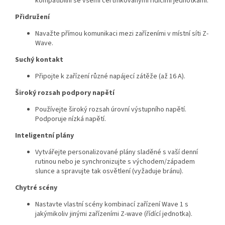
kompatibilní se všemi certifikovanými řídícími jednotkami.
Přidružení
Navažte přímou komunikaci mezi zařízeními v místní síti Z-
Wave.
Suchý kontakt
Připojte k zařízení různé napájecí zátěže (až 16 A).
Široký rozsah podpory napětí
Používejte široký rozsah úrovní výstupního napětí.
Podporuje nízká napětí.
Inteligentní plány
Vytvářejte personalizované plány sladěné s vaší denní
rutinou nebo je synchronizujte s východem/západem
slunce a spravujte tak osvětlení (vyžaduje bránu).
Chytré scény
Nastavte vlastní scény kombinací zařízení Wave 1 s
jakýmikoliv jinými zařízeními Z-wave (řídící jednotka).