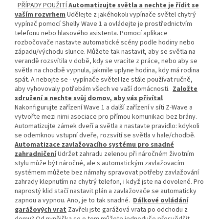
PŘÍPADY POUŽITÍ
Automatizujte světla a nechte je řídit se
vaším rozvrhem
Udělejte z jakéhokoli vypínače světel chytrý
vypínač pomocí Shelly Wave 1 a ovládejte je prostřednictvím
telefonu nebo hlasového asistenta. Pomocí aplikace
rozbočovače nastavte automatické scény podle hodiny nebo
západu/východu slunce. Můžete tak nastavit, aby se světla na
verandě rozsvítila v době, kdy se vracíte z práce, nebo aby se
světla na chodbě vypnula, jakmile uplyne hodina, kdy má rodina
spát. A nebojte se - vypínače světel lze stále používat ručně,
aby vyhovovaly potřebám všech ve vaší domácnosti.
Založte
sdružení a nechte svůj domov, aby vás přivítal
Nakonfigurujte zařízení Wave 1 a další zařízení v síti Z-Wave a
vytvořte mezi nimi asociace pro přímou komunikaci bez brány.
Automatizujte zámek dveří a světla a nastavte pravidlo: kdykoli
se odemknou vstupní dveře, rozsvítí se světla v hale/chodbě.
Automatizace zavlažovacího systému pro snadné
zahradničení
Udržet zahradu zelenou při náročném životním
stylu může být náročné, ale s automatickým zavlažovacím
systémem můžete bez námahy spravovat potřeby zavlažování
zahrady klepnutím na chytrý telefon, i když jste na dovolené. Pro
naprostý klid stačí nastavit plán a zavlažovače se automaticky
zapnou a vypnou. Ano, je to tak snadné.
Dálkové ovládání
garážových vrat
Zavřeli jste garážová vrata po odchodu z