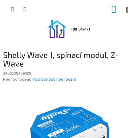
Přejít
NÁKUP
na
obsah
KOŠÍK
Shelly Wave 1, spínací modul, Z-
Wave
3800235269039
Průměrné
Neohodnoceno
Podrobnosti hodnocení
hodnocení
produktu
je
0,0
z
5
hvězdiček.