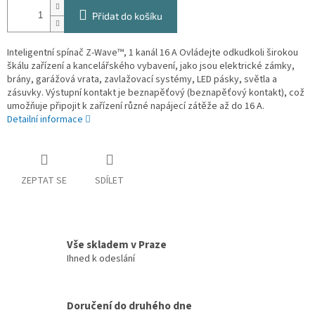
Přidat do košíku
Inteligentní spínač Z-Wave™, 1 kanál 16 A Ovládejte odkudkoli širokou
škálu zařízení a kancelářského vybavení, jako jsou elektrické zámky,
brány, garážová vrata, zavlažovací systémy, LED pásky, světla a
zásuvky. Výstupní kontakt je beznapěťový (beznapěťový kontakt), což
umožňuje připojit k zařízení různé napájecí zátěže až do 16 A.
Detailní informace
ZEPTAT SE
SDÍLET
Vše skladem v Praze
Ihned k odeslání
Doručení do druhého dne