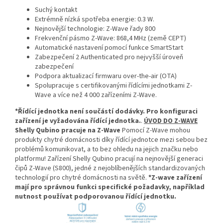
Suchý kontakt
Extrémně nízká spotřeba energie: 0.3 W.
Nejnovější technologie: Z-Wave řady 800
Frekvenční pásmo Z-Wave: 868,4 MHz (země CEPT)
Automatické nastavení pomocí funkce SmartStart
Zabezpečení 2 Authenticated pro nejvyšší úroveň
zabezpečení
Podpora aktualizací firmwaru over-the-air (OTA)
Spolupracuje s certifikovanými řídícími jednotkami Z-
Wave a více než 4 000 zařízeními Z-Wave.
*Řídící jednotka není součástí dodávky. Pro konfiguraci
zařízení je vyžadována řídící jednotka.
.
ÚVOD DO Z-WAVE
Shelly Qubino pracuje na Z-Wave
Pomocí Z-Wave mohou
produkty chytré domácnosti díky řídící jednotce mezi sebou bez
problémů komunikovat, a to bez ohledu na jejich značku nebo
platformu! Zařízení Shelly Qubino pracují na nejnovější generaci
čipů Z-Wave (S800), jedné z nejoblíbenějších standardizovaných
technologií pro chytré domácnosti na světě.
*Z-wave zařízení
mají pro správnou funkci specifické požadavky, například
nutnost používat podporovanou řídící jednotku.