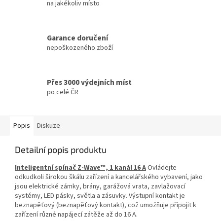
na jakékoliv místo
Garance doručení
nepoškozeného zboží
Přes 3000 výdejních míst
po celé ČR
Popis
Diskuze
Detailní popis produktu
Inteligentní spínač Z-Wave™, 1 kanál 16 A
Ovládejte
odkudkoli širokou škálu zařízení a kancelářského vybavení, jako
jsou elektrické zámky, brány, garážová vrata, zavlažovací
systémy, LED pásky, světla a zásuvky. Výstupní kontakt je
beznapěťový (beznapěťový kontakt), což umožňuje připojit k
zařízení různé napájecí zátěže až do 16 A.