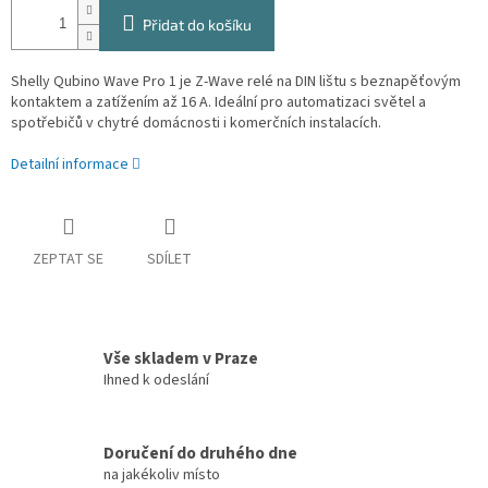
Přidat do košíku
Shelly Qubino Wave Pro 1 je Z-Wave relé na DIN lištu s beznapěťovým
kontaktem a zatížením až 16 A. Ideální pro automatizaci světel a
spotřebičů v chytré domácnosti i komerčních instalacích.
Detailní informace
ZEPTAT SE
SDÍLET
Vše skladem v Praze
Ihned k odeslání
Doručení do druhého dne
na jakékoliv místo