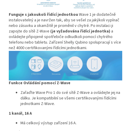
Funguje s jakoukoli řídící jednotkou
Wave 1 je dodatečně
instalovatelný a je navržen tak, aby se vešel za jakýkoli vypínač
nebo zásuvku a okamžitě je proměnil v chytré. Po instalaci ji
zapojte do sítě Z-Wave
(je vyžadována řídící jednotka)
a
ovládejte připojené spotřebiče odkudkoli pomocí chytrého
telefonu nebo tabletu. Zařízení Shelly Qubino spolupracují s více
než 4000 certifikovanými řídícími jednotkami.
Funkce
Ovládání pomocí Z-Wave
Zařaďte Wave Pro 1 do své sítě Z-Wave a ovládejte jej na
dálku. Je kompatibilní se všemi certifikovanými řídícími
jednotkami Z-Wave.
1 kanál, 16 A
Má celkový výstup zařízení 16 A.