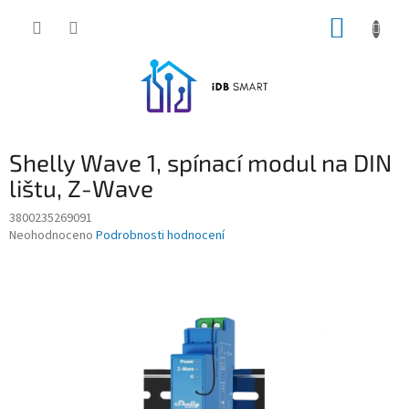
Přejít
NÁKUP
na
obsah
KOŠÍK
Shelly Wave 1, spínací modul na DIN
lištu, Z-Wave
3800235269091
Průměrné
Neohodnoceno
Podrobnosti hodnocení
hodnocení
produktu
je
0,0
z
5
hvězdiček.