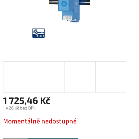
1 725,46 Kč
1 426 Kč bez DPH
Měrná
Momentálně nedostupné
cena: