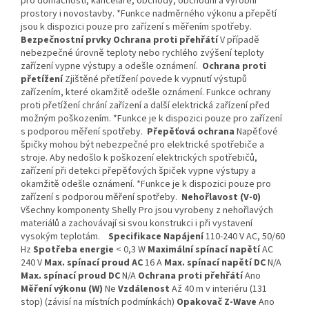
pro domácnosti, kanceláře, obchody, obchodní a výrobní
prostory i novostavby. *Funkce nadměrného výkonu a přepětí
jsou k dispozici pouze pro zařízení s měřením spotřeby.
Bezpečnostní prvky
Ochrana proti přehřátí
V případě
nebezpečné úrovně teploty nebo rychlého zvýšení teploty
zařízení vypne výstupy a odešle oznámení.
Ochrana proti
přetížení
Zjištěné přetížení povede k vypnutí výstupů
zařízením, které okamžitě odešle oznámení. Funkce ochrany
proti přetížení chrání zařízení a další elektrická zařízení před
možným poškozením. *Funkce je k dispozici pouze pro zařízení
s podporou měření spotřeby.
Přepěťová ochrana
Napěťové
špičky mohou být nebezpečné pro elektrické spotřebiče a
stroje. Aby nedošlo k poškození elektrických spotřebičů,
zařízení při detekci přepěťových špiček vypne výstupy a
okamžitě odešle oznámení. *Funkce je k dispozici pouze pro
zařízení s podporou měření spotřeby.
Nehořlavost (V-0)
Všechny komponenty Shelly Pro jsou vyrobeny z nehořlavých
materiálů a zachovávají si svou konstrukci i při vystavení
vysokým teplotám.
Specifikace
Napájení
110-240 V AC, 50/60
Hz
Spotřeba energie
< 0,3 W
Maximální spínací napětí
AC
240 V
Max. spínací proud AC
16 A
Max. spínací napětí DC
N/A
Max. spínací proud DC
N/A
Ochrana proti přehřátí
Ano
Měření výkonu (W)
Ne
Vzdálenost
Až 40 m v interiéru (131
stop) (závisí na místních podmínkách)
Opakovač Z-Wave
Ano