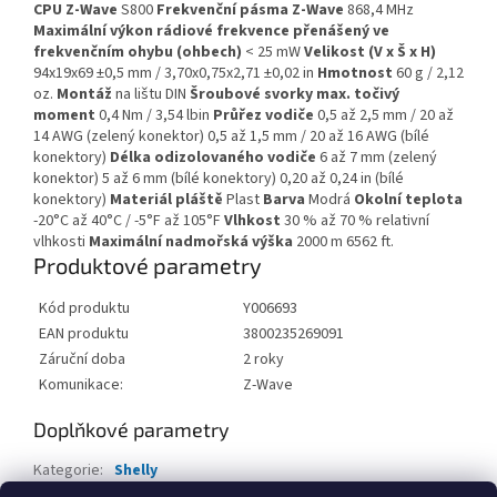
CPU Z-Wave
S800
Frekvenční pásma Z-Wave
868,4 MHz
Maximální výkon rádiové frekvence přenášený ve
frekvenčním ohybu (ohbech)
< 25 mW
Velikost (V x Š x H)
94x19x69 ±0,5 mm / 3,70x0,75x2,71 ±0,02 in
Hmotnost
60 g / 2,12
oz.
Montáž
na lištu DIN
Šroubové svorky max. točivý
moment
0,4 Nm / 3,54 lbin
Průřez vodiče
0,5 až 2,5 mm / 20 až
14 AWG (zelený konektor) 0,5 až 1,5 mm / 20 až 16 AWG (bílé
konektory)
Délka odizolovaného vodiče
6 až 7 mm (zelený
konektor) 5 až 6 mm (bílé konektory) 0,20 až 0,24 in (bílé
konektory)
Materiál pláště
Plast
Barva
Modrá
Okolní teplota
-20°C až 40°C / -5°F až 105°F
Vlhkost
30 % až 70 % relativní
vlhkosti
Maximální nadmořská výška
2000 m 6562 ft.
Produktové parametry
Kód produktu
Y006693
EAN produktu
3800235269091
Záruční doba
2 roky
Komunikace:
Z-Wave
Doplňkové parametry
Kategorie
:
Shelly
EAN
:
8596698992953