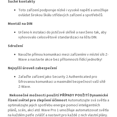
Suché kontakty
Toto zařízení podporuje nízké i vysoké napětí a umožňuje
ovládat širokou škálu střídavých zařízení a spotřebičů.
Montáž na DIN
Určeno k instalaci do jističové skříně a navrženo tak, aby
vyhovovalo celosvětové standardizaci na lištu DIN.
Sdružení
Navažte přímou komunikaci mezi zařízeními v místní síti Z-
Wave a nastavte akce bez přítomnosti řídící jednotky!
Nejvyšší úroveň zabezpečení
Zařaďte zařízení jako Security 2 Authenticated pro
šifrovanou komunikaci a maximální bezpečnost vaší sítě
Z-Wave.
Nekonečné možnosti použití
PŘÍPADY POUŽITÍ Dynamické
řízení světel pro zlepšení účinnost
Automatizujte svá světla a
optimalizujte jejich spotřebu energie pomocí inteligentních
plánů, scén, akcí atd. Wave Pro 1 umožňuje automatizovat světla
na každém patře zvlášť a nastavit pro každé z nich vlastní plány.