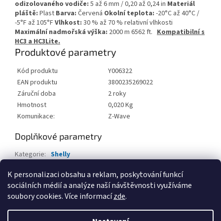
odizolovaného vodiče:
5 až 6 mm / 0,20 až 0,24 in
Materiál
pláště:
Plast
Barva:
Červená
Okolní teplota:
-20°C až 40°C /
-5°F až 105°F
Vlhkost:
30 % až 70 % relativní vlhkosti
Maximální nadmořská výška:
2000 m 6562 ft.
Kompatibilní s
HC3 a HC3Lite.
Produktové parametry
Kód produktu
Y006322
EAN produktu
3800235269022
Záruční doba
2 roky
Hmotnost
0,020 Kg
Komunikace:
Z-Wave
Doplňkové parametry
Kategorie
:
Shelly
EAN
:
8596698992793
K personalizaci obsahu a reklam, poskytování funkcí
sociálních médií a analýze naší návštěvnosti využíváme
Z
soubory cookies. Více informací
zde
.
á
Vytvořil Shoptet
p