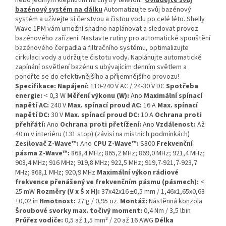
nebo jediným klepnutím na chytrý telefon.
Ovládejte svůj
bazénový systém na dálku
Automatizujte svůj bazénový
systém a užívejte si čerstvou a čistou vodu po celé léto. Shelly
Wave 1PM vám umožní snadno naplánovat a sledovat provoz
bazénového zařízení. Nastavte rutiny pro automatické spouštění
bazénového čerpadla a filtračního systému, optimalizujte
cirkulaci vody a udržujte čistotu vody. Naplánujte automatické
zapínání osvětlení bazénu s ubývajícím denním světlem a
ponořte se do efektivnějšího a příjemnějšího provozu!
Specifikace:
Napájení:
110-240 V AC / 24-30 V DC
Spotřeba
energie:
< 0,3 W
Měření výkonu (W):
Ano
Maximální spínací
napětí AC:
240 V
Max. spínací proud AC:
16 A
Max. spínací
napětí DC:
30 V
Max. spínací proud DC:
10 A
Ochrana proti
přehřátí:
Ano
Ochrana proti přetížení:
Ano
Vzdálenost:
Až
40 m v interiéru (131 stop) (závisí na místních podmínkách)
Zesilovač Z-Wave™:
Ano
CPU Z-Wave™:
S800
Frekvenční
pásma Z-Wave™:
868,4 MHz; 865,2 MHz; 869,0 MHz; 921,4 MHz;
908,4 MHz; 916 MHz; 919,8 MHz; 922,5 MHz; 919,7-921,7-923,7
MHz; 868,1 MHz; 920,9 MHz
Maximální výkon rádiové
frekvence přenášený ve frekvenčním pásmu (pásmech):
<
25 mW
Rozměry (V x Š x H):
37x42x16 ±0,5 mm / 1,46x1,65x0,63
±0,02 in
Hmotnost:
27 g / 0,95 oz.
Montáž:
Nástěnná konzola
Šroubové svorky max. točivý moment:
0,4 Nm / 3,5 lbin
Průřez vodiče:
0,5 až 1,5 mm² / 20 až 16 AWG
Délka