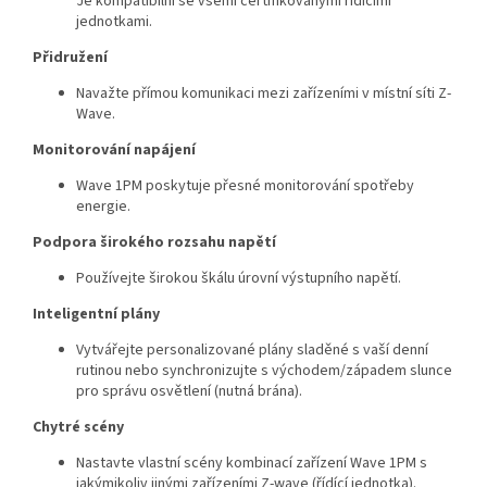
Je kompatibilní se všemi certifikovanými řídícími
jednotkami.
Přidružení
Navažte přímou komunikaci mezi zařízeními v místní síti Z-
Wave.
Monitorování napájení
Wave 1PM poskytuje přesné monitorování spotřeby
energie.
Podpora širokého rozsahu napětí
Používejte širokou škálu úrovní výstupního napětí.
Inteligentní plány
Vytvářejte personalizované plány sladěné s vaší denní
rutinou nebo synchronizujte s východem/západem slunce
pro správu osvětlení (nutná brána).
Chytré scény
Nastavte vlastní scény kombinací zařízení Wave 1PM s
jakýmikoliv jinými zařízeními Z-wave (řídící jednotka).