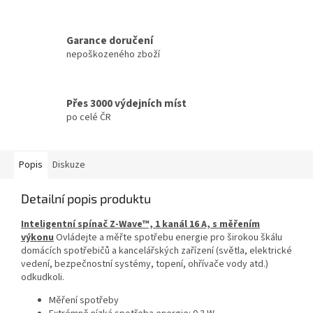
Garance doručení
nepoškozeného zboží
Přes 3000 výdejních míst
po celé ČR
Popis
Diskuze
Detailní popis produktu
Inteligentní spínač Z-Wave™, 1 kanál 16 A, s měřením
výkonu
Ovládejte a měřte spotřebu energie pro širokou škálu
domácích spotřebičů a kancelářských zařízení (světla, elektrické
vedení, bezpečnostní systémy, topení, ohřívače vody atd.)
odkudkoli.
Měření spotřeby