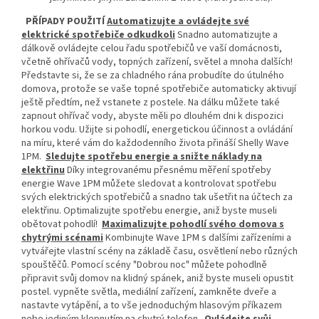
PŘÍPADY POUŽITÍ
Automatizujte a ovládejte své
elektrické spotřebiče odkudkoli
Snadno automatizujte a
dálkově ovládejte celou řadu spotřebičů ve vaší domácnosti,
včetně ohřívačů vody, topných zařízení, světel a mnoha dalších!
Představte si, že se za chladného rána probudíte do útulného
domova, protože se vaše topné spotřebiče automaticky aktivují
ještě předtím, než vstanete z postele. Na dálku můžete také
zapnout ohřívač vody, abyste měli po dlouhém dni k dispozici
horkou vodu. Užijte si pohodlí, energetickou účinnost a ovládání
na míru, které vám do každodenního života přináší Shelly Wave
1PM.
Sledujte spotřebu energie a snižte náklady na
elektřinu
Díky integrovanému přesnému měření spotřeby
energie Wave 1PM můžete sledovat a kontrolovat spotřebu
svých elektrických spotřebičů a snadno tak ušetřit na účtech za
elektřinu. Optimalizujte spotřebu energie, aniž byste museli
obětovat pohodlí!
Maximalizujte pohodlí svého domova s
chytrými scénami
Kombinujte Wave 1PM s dalšími zařízeními a
vytvářejte vlastní scény na základě času, osvětlení nebo různých
spouštěčů. Pomocí scény "Dobrou noc" můžete pohodlně
připravit svůj domov na klidný spánek, aniž byste museli opustit
postel. vypněte světla, mediální zařízení, zamkněte dveře a
nastavte vytápění, a to vše jednoduchým hlasovým příkazem