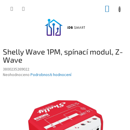
Přejít
NÁKUP
na
obsah
KOŠÍK
Shelly Wave 1PM, spínací modul, Z-
Wave
3800235269022
Průměrné
Neohodnoceno
Podrobnosti hodnocení
hodnocení
produktu
je
0,0
z
5
hvězdiček.