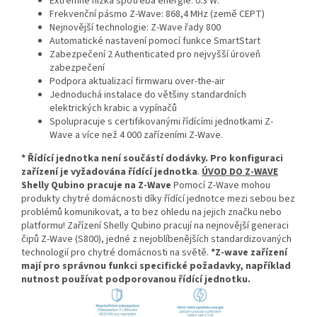
Extrémně nízká spotřeba energie: 0.3 W.
Frekvenční pásmo Z-Wave: 868,4 MHz (země CEPT)
Nejnovější technologie: Z-Wave řady 800
Automatické nastavení pomocí funkce SmartStart
Zabezpečení 2 Authenticated pro nejvyšší úroveň
zabezpečení
Podpora aktualizací firmwaru over-the-air
Jednoduchá instalace do většiny standardních
elektrických krabic a vypínačů
Spolupracuje s certifikovanými řídícími jednotkami Z-
Wave a více než 4 000 zařízeními Z-Wave.
* Ř
ídící jednotka
není součástí dodávky. Pro konfiguraci
zařízení je vyžadována
řídící jednotka
.
ÚVOD DO Z-WAVE
Shelly Qubino pracuje na Z-Wave
Pomocí Z-Wave mohou
produkty chytré domácnosti díky řídící jednotce mezi sebou bez
problémů komunikovat, a to bez ohledu na jejich značku nebo
platformu! Zařízení Shelly Qubino pracují na nejnovější generaci
čipů Z-Wave (S800), jedné z nejoblíbenějších standardizovaných
technologií pro chytré domácnosti na světě.
*Z-wave zařízení
mají pro správnou funkci specifické požadavky, například
nutnost používat podporovanou řídící jednotku.