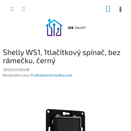
Přejít
NÁKUP
na
obsah
KOŠÍK
Shelly WS1, 1tlačítkový spínač, bez
rámečku, černý
3800235266168
Průměrné
Neohodnoceno
Podrobnosti hodnocení
hodnocení
produktu
je
0,0
z
5
hvězdiček.