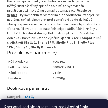
Nástěnný spínač Shelly pro chytrá relé může fungovat jako
běžný ruční nástěnný spínač a také může být ovládán
prostřednictvím systému domácí automatizace.
Všude se
vejde!
Díky kompaktním rozměrům a jednoduchému zapojení se
nástěnný spínač Shelly pro inteligentní relé vejde do každé
stávající spínací konzole nebo i do těch nejmenších prostor. Není
třeba rozšiřovat prostor na stěně ani provádět žádné změny v
kabeláži!
Moderní design
Dokonale doplní interiér vašeho
domova v barvě dle vašeho výběru!
Specifikace
Kompatibilní
s přístroji Shelly 1, Shelly 1PM, Shelly Plus 1, Shelly Plus
1PM, Shelly 1L, Shelly Dimmer2.
Produktové parametry
Kód produktu
Y005962
EAN produktu
3800235266168
Záruční doba
2 roky
Hmotnost
0,020 Kg
Doplňkové parametry
Kategorie
:
Shelly
EAN
:
8596698992533
K personalizaci obsahu a reklam, poskytování funkcí