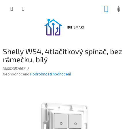
Přejít
NÁKUP
na
obsah
KOŠÍK
Shelly WS4, 4tlačítkový spínač, bez
rámečku, bílý
3800235266212
Průměrné
Neohodnoceno
Podrobnosti hodnocení
hodnocení
produktu
je
0,0
z
5
hvězdiček.