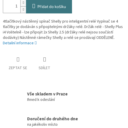
Přidat do košíku
4tlačítkový nástěnný spínač Shelly pro inteligentní relé Vypínač se 4
tlačítky je dodáván s připojitelnými držáky relé. Držák relé - Shelly Plus
i4 Volitelně - lze připojit 2x Shelly 2.5 (držáky relé nejsou součástí
dodávky) Nástěnné rámečky Shelly a relé se prodávají ODDĚLENĚ.
Detailní informace
ZEPTAT SE
SDÍLET
Vše skladem v Praze
Ihned k odeslání
Doručení do druhého dne
na jakékoliv místo