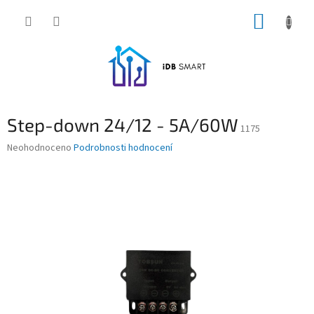
Přejít
NÁKUP
na
obsah
KOŠÍK
Step-down 24/12 - 5A/60W
1175
Průměrné
Neohodnoceno
Podrobnosti hodnocení
hodnocení
produktu
je
0,0
z
5
hvězdiček.