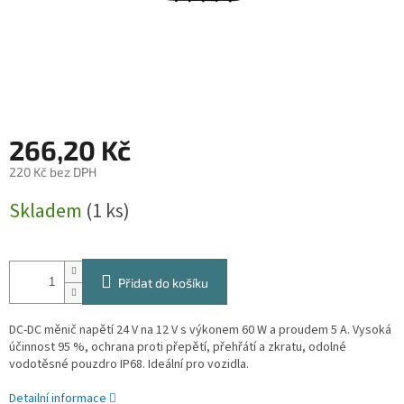
266,20 Kč
220 Kč bez DPH
Měrná
Skladem
(1 ks)
cena:
Přidat do košíku
DC-DC měnič napětí 24 V na 12 V s výkonem 60 W a proudem 5 A. Vysoká
účinnost 95 %, ochrana proti přepětí, přehřátí a zkratu, odolné
vodotěsné pouzdro IP68. Ideální pro vozidla.
Detailní informace