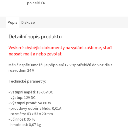
po celé ČR
Popis
Diskuze
Detailní popis produktu
Veškeré chybějící dokumenty na vydání zašleme, stačí
napsat mail a nebo zavolat.
Měnič napětí umožňuje připojení 12 V spotřebičů do vozidla s
rozvodem 24 V.
Technické parametry:
- vstupní napětí: 18-35V DC
- výstup: 12V DC
- výstupní proud: 5A 60 W
- proudový odběr v klidu: 0,01A
- rozměry: 63 x 53 x 20 mm
- účinnost: 95 %
- hmotnost: 0,07 kg