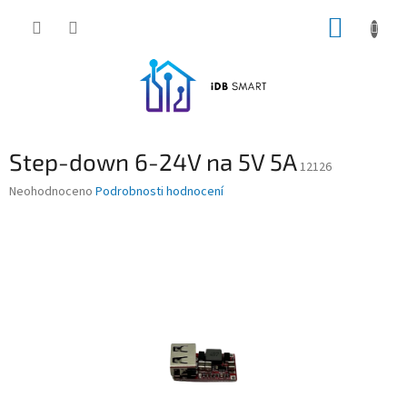
Přejít
NÁKUP
na
obsah
KOŠÍK
Step-down 6-24V na 5V 5A
12126
Průměrné
Neohodnoceno
Podrobnosti hodnocení
hodnocení
produktu
je
0,0
z
5
hvězdiček.