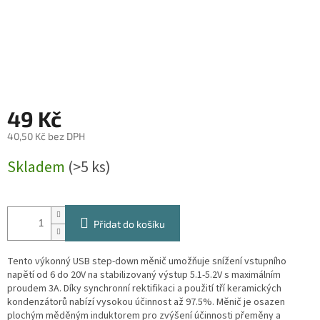
49 Kč
40,50 Kč bez DPH
Měrná
Skladem
(>5 ks)
cena:
Přidat do košíku
Tento výkonný USB step-down měnič umožňuje snížení vstupního
napětí od 6 do 20V na stabilizovaný výstup 5.1-5.2V s maximálním
proudem 3A. Díky synchronní rektifikaci a použití tří keramických
kondenzátorů nabízí vysokou účinnost až 97.5%. Měnič je osazen
plochým měděným induktorem pro zvýšení účinnosti přeměny a