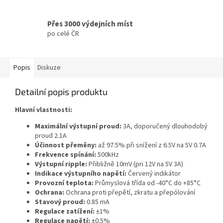
Přes 3000 výdejních míst
po celé ČR
Popis
Diskuze
Detailní popis produktu
Hlavní vlastnosti:
Maximální výstupní proud:
3A, doporučený dlouhodobý
proud 2.1A
Účinnost přeměny:
až 97.5% při snížení z 6.5V na 5V 0.7A
Frekvence spínání:
500kHz
Výstupní ripple:
Přibližně 10mV (pri 12V na 5V 3A)
Indikace výstupního napětí:
Červený indikátor
Provozní teplota:
Průmyslová třída od -40°C do +85°C
Ochrana:
Ochrana proti přepětí, zkratu a přepólování
Stavový proud:
0.85 mA
Regulace zatížení:
±1%
Regulace napětí:
±0.5%