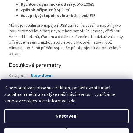
Rychlost dynamické odezvy:
5% 200uS
Způsob připojení:
Spájení
Vstupní/výstupní rozhraní:
Spájení/USB
Měnič je ideální pro napájení USB zařízení z vyššího napětí, jako
jsou automobilové baterie, a je kompatibilní s iPhone, většinou
Android telefonů, iPadem a dalšími zařízeními. Nabízí uživatelsky
přívětivé řešení s nízkou spotřebou v klidovém stavu, což
eliminuje potřebu přidání vypínače při připojení k automobilové
baterii.
Doplňkové parametry
Kategorie
:
Step-down
EAN
:
8596698993646
K personalizaci obsahu a reklam, poskytování funkcí
sociálních médií a analýze naší návštěvnosti využíváme
Z
soubory cookies. Více informací
zde
.
á
Vytvořil Shoptet
p
Nastavení
a
t
Copyright 2026
iDB SMART
. Všechna práva vyhrazena.
Upravit
í