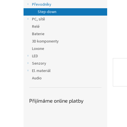
n
Převodníky
e
Step-down
l
PC, sítě
Relé
Baterie
3D komponenty
Loxone
LED
Senzory
El. materiál
Audio
Přijímáme online platby