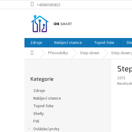
Přejít
+420603363823
na
obsah
Zdroje
Nabíjecí stanice
Topné folie
She
Domů
Převodníky
Step-down
Step-down p
P
Ste
o
Přeskočit
s
1071
Kategorie
kategorie
t
Průměr
Neohod
r
hodnoce
Zdroje
a
produkt
Nabíjecí stanice
je
n
0,0
Topné folie
n
z
í
Shelly
5
p
FVE
hvězdič
a
Ovládací prvky