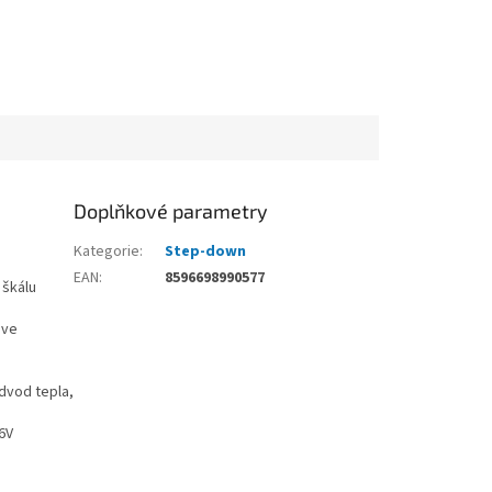
Doplňkové parametry
Kategorie
:
Step-down
EAN
:
8596698990577
 škálu
 ve
odvod tepla,
6V