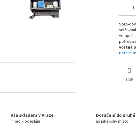
Step-dow
snižování
vstupního
potřeba s
včetně p
Detailní 
TISK
Vše skladem v Praze
Doručení do druhé
Ihned k odeslání
na jakékoliv místo