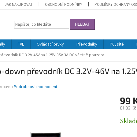
JAK NAKUPOVAT
OBCHODNÍ PODMÍNKY
PODMÍNKY OCHRANY OS
HLEDAT
lly
FVE
Ovládací prvky
Převodníky
PC, sítě
řevodník DC 3.2V-46V na 1.25V-35V 3A DC včetně pouzdra
p-down převodník DC 3.2V-46V na 1.25
né
noceno
Podrobnosti hodnocení
ní
99 
u
81,82 Kč
Měrná
Skla
cena:
ek.