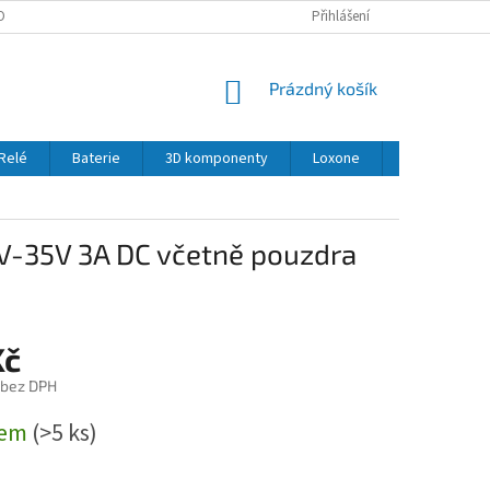
OBNÍCH ÚDAJŮ
Přihlášení
NÁKUPNÍ
Prázdný košík
KOŠÍK
Relé
Baterie
3D komponenty
Loxone
LED
Se
V-35V 3A DC včetně pouzdra
Kč
 bez DPH
dem
(>5 ks)