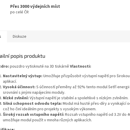
Přes 3000 výdejních míst
po celé ČR
s
Diskuze
ailní popis produktu
zdro:
pouzdro vytisknuté na 3D tiskárně
Vlastnosti:
Nastavitelný výstup:
Umožňuje přizpůsobit výstupní napětí pro širokou
aplikací.
Vysoká účinnost:
S účinností přeměny až 92% tento modul šetří energii
srovnání s jinými napájecími moduly.
Nízké zvlnění:
Výstupní napětí je stabilní a spolehlivé s nízkým zvlněním.
Silná schopnost odvodu tepla:
Modul má husté přes-díry a vynikající 
což ho činí ideálním pro projekty s vysokým výkonem.
Široký rozsah vstupního napětí:
Rozsah vstupního napětí od 3.2V do 4
umožňuje modul použít v mnoha různých aplikacích.
ifikace: