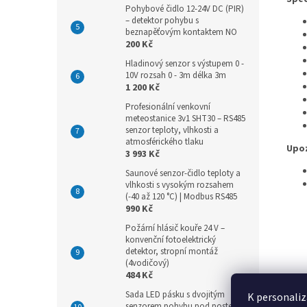
Pohybové čidlo 12-24V DC (PIR)
– detektor pohybu s
beznapěťovým kontaktem NO
200 Kč
Hladinový senzor s výstupem 0 -
10V rozsah 0 - 3m délka 3m
1 200 Kč
Profesionální venkovní
meteostanice 3v1 SHT30 – RS485
senzor teploty, vlhkosti a
atmosférického tlaku
Upoz
3 993 Kč
Saunové senzor-čidlo teploty a
vlhkosti s vysokým rozsahem
(-40 až 120 °C) | Modbus RS485
990 Kč
Požární hlásič kouře 24 V –
konvenční fotoelektrický
detektor, stropní montáž
(4vodičový)
484 Kč
Sada LED pásku s dvojitým
K personaliz
senzorem pohybu pod postel