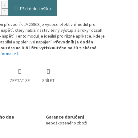
Přidat do košíku
n převodník LM2596S je vysoce efektivní modul pro
 napětí, který nabízí nastavitelný výstup a široký rozsah
 napětí. Tento modul je ideální pro různé aplikace, kde je
tabilní a spolehlivé napájení.
Převodník je dodán
ouzdra na DIN lištu vytisknutého na 3D tiskárně.
informace
ZEPTAT SE
SDÍLET
ho dne
Garance doručení
nepoškozeného zboží