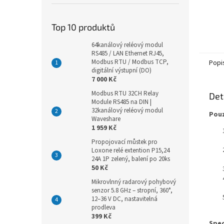
Top 10 produktů
64kanálový reléový modul
RS485 / LAN Ethernet RJ45,
Modbus RTU / Modbus TCP,
Popi
digitální výstupní (DO)
7 000 Kč
Modbus RTU 32CH Relay
Det
Module RS485 na DIN |
32kanálový reléový modul
Pou
Waveshare
1 959 Kč
Propojovací můstek pro
Loxone relé extention P15,24
24A 1P zelený, balení po 20ks
50 Kč
Mikrovlnný radarový pohybový
senzor 5.8 GHz – stropní, 360°,
12–36 V DC, nastavitelná
prodleva
399 Kč
Spec