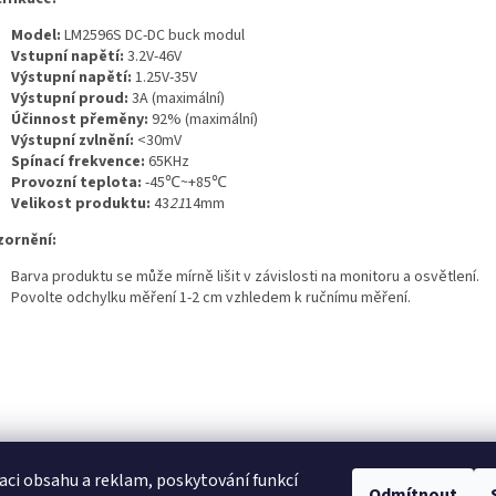
Model:
LM2596S DC-DC buck modul
Vstupní napětí:
3.2V-46V
Výstupní napětí:
1.25V-35V
Výstupní proud:
3A (maximální)
Účinnost přeměny:
92% (maximální)
Výstupní zvlnění:
<30mV
Spínací frekvence:
65KHz
Provozní teplota:
-45℃~+85℃
Velikost produktu:
43
21
14mm
ornění:
Barva produktu se může mírně lišit v závislosti na monitoru a osvětlení.
Povolte odchylku měření 1-2 cm vzhledem k ručnímu měření.
aci obsahu a reklam, poskytování funkcí
Odmítnout