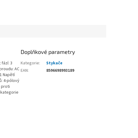
Doplňkové parametry
fází: 3
Kategorie
:
Stykače
 proudu: AC
EAN
:
8596698993189
 1 Napětí
ů: 4-pólový
 proti
C kategorie