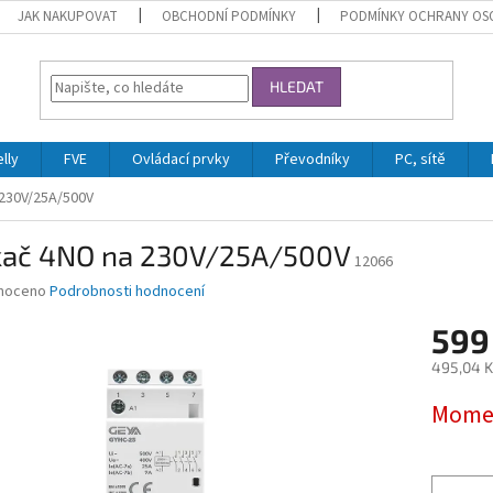
JAK NAKUPOVAT
OBCHODNÍ PODMÍNKY
PODMÍNKY OCHRANY OS
HLEDAT
lly
FVE
Ovládací prvky
Převodníky
PC, sítě
 230V/25A/500V
kač 4NO na 230V/25A/500V
12066
né
noceno
Podrobnosti hodnocení
ní
599
u
495,04 K
Měrná
Momen
cena:
ek.