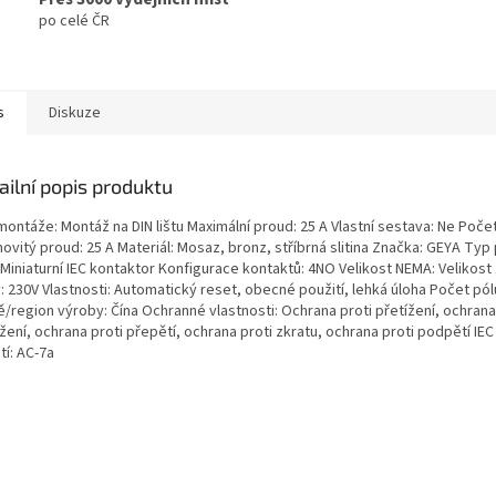
po celé ČR
s
Diskuze
ailní popis produktu
montáže: Montáž na DIN lištu Maximální proud: 25 A Vlastní sestava: Ne Počet 
ovitý proud: 25 A Materiál: Mosaz, bronz, stříbrná slitina Značka: GEYA Typ
Miniaturní IEC kontaktor Konfigurace kontaktů: 4NO Velikost NEMA: Velikost
: 230V Vlastnosti: Automatický reset, obecné použití, lehká úloha Počet pól
/region výroby: Čína Ochranné vlastnosti: Ochrana proti přetížení, ochrana
žení, ochrana proti přepětí, ochrana proti zkratu, ochrana proti podpětí IE
tí: AC-7a