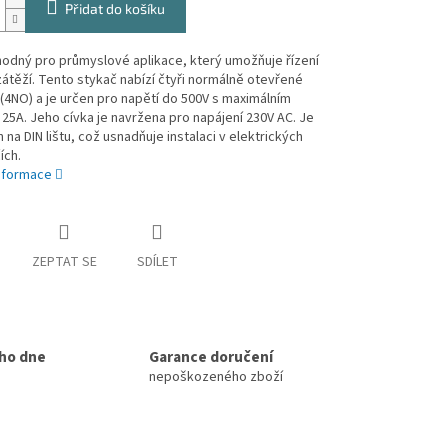
Přidat do košíku
odný pro průmyslové aplikace, který umožňuje řízení
átěží. Tento stykač nabízí čtyři normálně otevřené
(4NO) a je určen pro napětí do 500V s maximálním
5A. Jeho cívka je navržena pro napájení 230V AC. Je
na DIN lištu, což usnadňuje instalaci v elektrických
ích.
informace
ZEPTAT SE
SDÍLET
ho dne
Garance doručení
nepoškozeného zboží