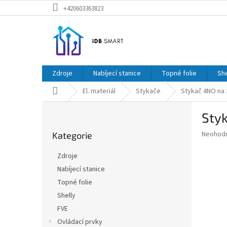
Přejít
+420603363823
na
obsah
Zdroje
Nabíjecí stanice
Topné folie
She
Domů
El. materiál
Stykače
Stykač 4NO na
P
Sty
o
Přeskočit
s
Průměr
Neohod
Kategorie
kategorie
t
hodnoce
r
produkt
Zdroje
a
je
Nabíjecí stanice
0,0
n
z
Topné folie
n
5
í
Shelly
hvězdič
p
FVE
a
Ovládací prvky