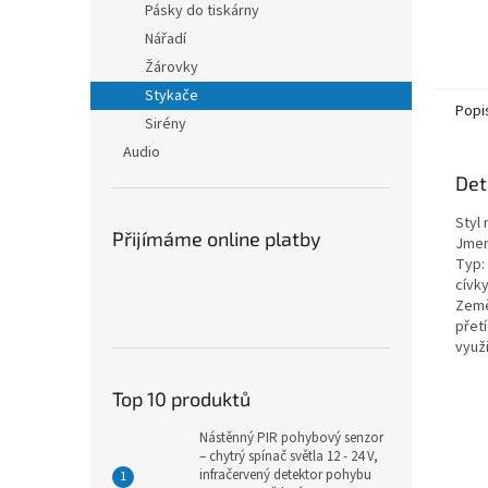
Pásky do tiskárny
Nářadí
Žárovky
Stykače
Popi
Sirény
Audio
Det
Styl 
Přijímáme online platby
Jmen
Typ: 
cívky
Země
přetí
využi
Top 10 produktů
Nástěnný PIR pohybový senzor
– chytrý spínač světla 12 - 24 V,
infračervený detektor pohybu