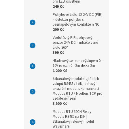
pro LED osvětlení
249 Kč
Pohybové čidlo 12-24V DC (PIR)
– detektor pohybu s
beznapěťovým kontaktem NO
200 Kč
Vodotěsný PIR pohybový
senzor 24 V DC – infračervené
čidlo 360°
399 Kč
Hladinový senzor s výstupem 0 -
10V rozsah 0 - 2m délka 2m
1 200 Kč
64kanálový modul digitálních
vstupů RS485 / LAN, datový
akviziční modul s komunikací
Modbus RTU / Modbus TCP pro
vzdálené řízení
3 500 Kč
Modbus RTU 32CH Relay
Module RS485 na DIN |
32kanálový reléový modul
Waveshare