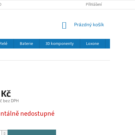
OBNÍCH ÚDAJŮ
Přihlášení
NÁKUPNÍ
Prázdný košík
KOŠÍK
Relé
Baterie
3D komponenty
Loxone
LED
Se
 Kč
č bez DPH
tálně nedostupné