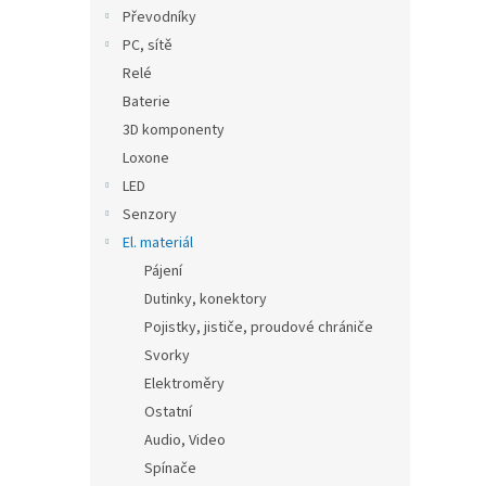
n
Převodníky
e
PC, sítě
l
Relé
Baterie
3D komponenty
Loxone
LED
Senzory
El. materiál
Pájení
Dutinky, konektory
Pojistky, jističe, proudové chrániče
Svorky
Elektroměry
Ostatní
Audio, Video
Spínače