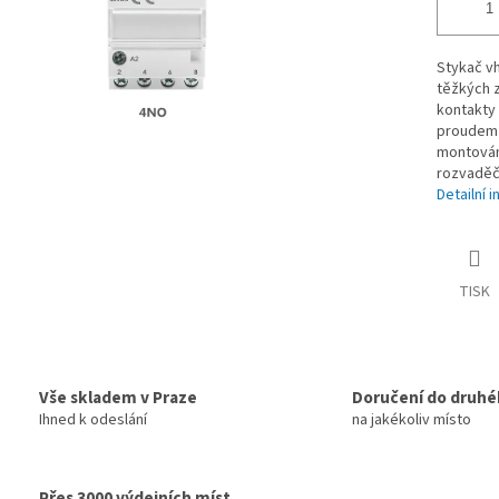
Stykač vh
těžkých z
kontakty 
proudem 2
montován 
rozvaděč
Detailní 
TISK
Vše skladem v Praze
Doručení do druhé
Ihned k odeslání
na jakékoliv místo
Přes 3000 výdejních míst