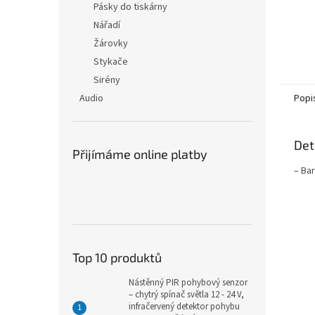
Pásky do tiskárny
Nářadí
Žárovky
Stykače
Sirény
Audio
Popi
Det
Přijímáme online platby
– Ba
Top 10 produktů
Nástěnný PIR pohybový senzor
– chytrý spínač světla 12 - 24 V,
infračervený detektor pohybu