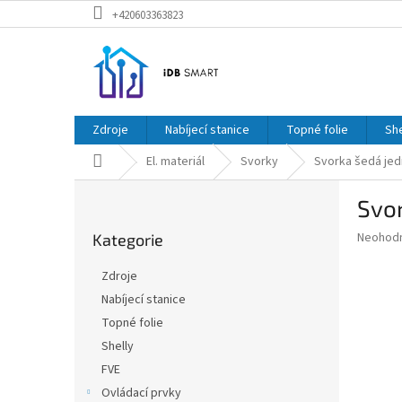
Přejít
+420603363823
na
obsah
Zdroje
Nabíjecí stanice
Topné folie
She
Domů
El. materiál
Svorky
Svorka šedá jed
P
Svo
o
Přeskočit
s
Průměr
Neohod
Kategorie
kategorie
t
hodnoce
r
produkt
Zdroje
a
je
Nabíjecí stanice
0,0
n
z
Topné folie
n
5
í
Shelly
hvězdič
p
FVE
a
Ovládací prvky