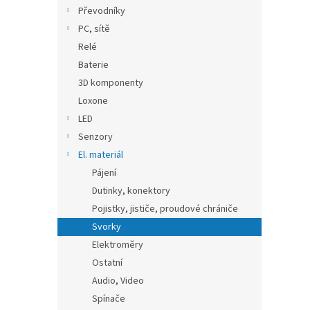
n
Převodníky
e
PC, sítě
l
Relé
Baterie
3D komponenty
Loxone
LED
Senzory
El. materiál
Pájení
Dutinky, konektory
Pojistky, jističe, proudové chrániče
Svorky
Elektroměry
Ostatní
Audio, Video
Spínače