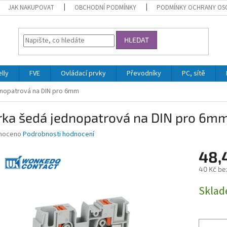
JAK NAKUPOVAT
OBCHODNÍ PODMÍNKY
PODMÍNKY OCHRANY OS
HLEDAT
lly
FVE
Ovládací prvky
Převodníky
PC, sítě
nopatrová na DIN pro 6mm
rka šedá jednopatrová na DIN pro 6m
né
noceno
Podrobnosti hodnocení
ní
48,
u
40 Kč be
Měrná
Skla
cena:
ek.