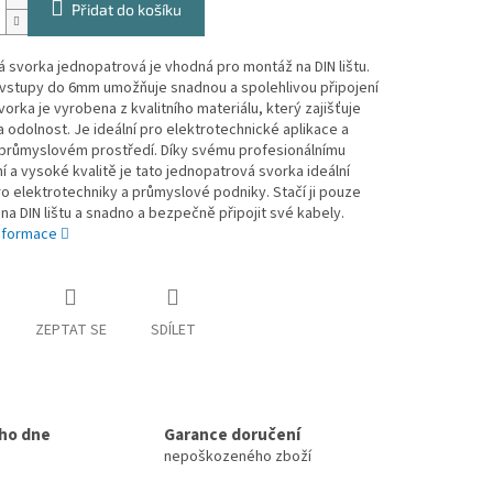
Přidat do košíku
 svorka jednopatrová je vhodná pro montáž na DIN lištu.
vstupy do 6mm umožňuje snadnou a spolehlivou připojení
vorka je vyrobena z kvalitního materiálu, který zajišťuje
 odolnost. Je ideální pro elektrotechnické aplikace a
 průmyslovém prostředí. Díky svému profesionálnímu
 a vysoké kvalitě je tato jednopatrová svorka ideální
o elektrotechniky a průmyslové podniky. Stačí ji pouze
 na DIN lištu a snadno a bezpečně připojit své kabely.
informace
ZEPTAT SE
SDÍLET
ho dne
Garance doručení
nepoškozeného zboží