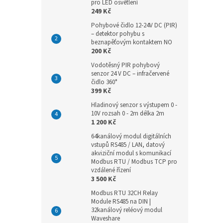
pro LED osvětlení
249 Kč
Pohybové čidlo 12-24V DC (PIR)
– detektor pohybu s
beznapěťovým kontaktem NO
200 Kč
Vodotěsný PIR pohybový
senzor 24 V DC – infračervené
čidlo 360°
399 Kč
Hladinový senzor s výstupem 0 -
10V rozsah 0 - 2m délka 2m
1 200 Kč
64kanálový modul digitálních
vstupů RS485 / LAN, datový
akviziční modul s komunikací
Modbus RTU / Modbus TCP pro
vzdálené řízení
3 500 Kč
Modbus RTU 32CH Relay
Module RS485 na DIN |
32kanálový reléový modul
Waveshare