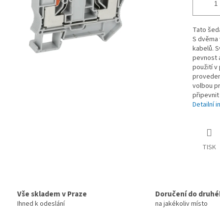
Tato šedá
S dvěma 
kabelů. S
pevnost a
použití v
provedení
volbou pr
připevnit
Detailní 
TISK
Vše skladem v Praze
Doručení do druhé
Ihned k odeslání
na jakékoliv místo