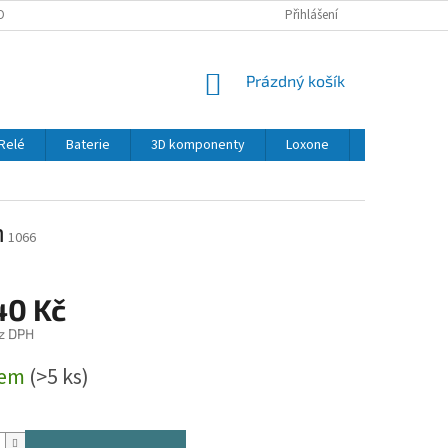
OBNÍCH ÚDAJŮ
Přihlášení
NÁKUPNÍ
Prázdný košík
KOŠÍK
Relé
Baterie
3D komponenty
Loxone
LED
Se
m
1066
40 Kč
z DPH
dem
(>5 ks)