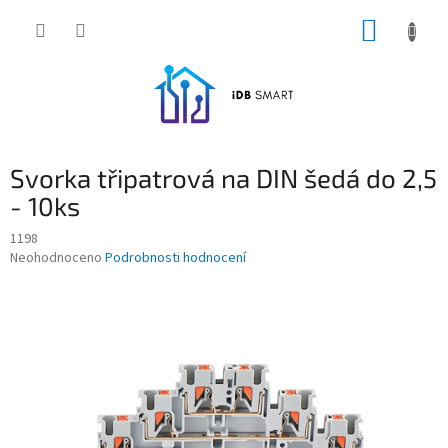
Přejít
NÁKUP
na
obsah
KOŠÍK
Svorka třipatrová na DIN šedá do 2,5
- 10ks
1198
Průměrné
Neohodnoceno
Podrobnosti hodnocení
hodnocení
produktu
je
0,0
z
5
hvězdiček.