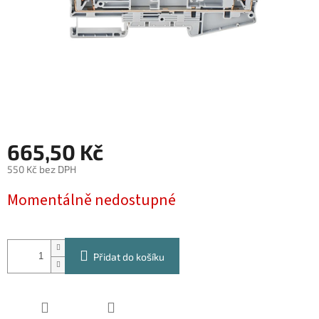
665,50 Kč
550 Kč bez DPH
Měrná
Momentálně nedostupné
cena:
Přidat do košíku