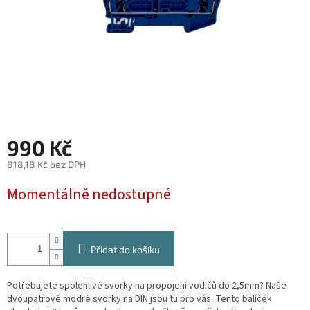
990 Kč
818,18 Kč bez DPH
Měrná
Momentálně nedostupné
cena:
Přidat do košíku
Potřebujete spolehlivé svorky na propojení vodičů do 2,5mm? Naše
dvoupatrové modré svorky na DIN jsou tu pro vás. Tento balíček