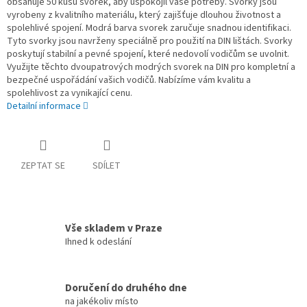
obsahuje 50 kusů svorek, aby uspokojil vaše potřeby. Svorky jsou
vyrobeny z kvalitního materiálu, který zajišťuje dlouhou životnost a
spolehlivé spojení. Modrá barva svorek zaručuje snadnou identifikaci.
Tyto svorky jsou navrženy speciálně pro použití na DIN lištách. Svorky
poskytují stabilní a pevné spojení, které nedovolí vodičům se uvolnit.
Využijte těchto dvoupatrových modrých svorek na DIN pro kompletní a
bezpečné uspořádání vašich vodičů. Nabízíme vám kvalitu a
spolehlivost za vynikající cenu.
Detailní informace
ZEPTAT SE
SDÍLET
Vše skladem v Praze
Ihned k odeslání
Doručení do druhého dne
na jakékoliv místo