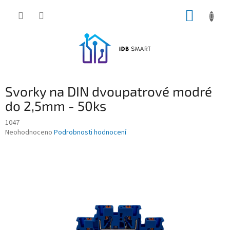
Přejít
NÁKUP
na
obsah
KOŠÍK
Svorky na DIN dvoupatrové modré
do 2,5mm - 50ks
1047
Průměrné
Neohodnoceno
Podrobnosti hodnocení
hodnocení
produktu
je
0,0
z
5
hvězdiček.