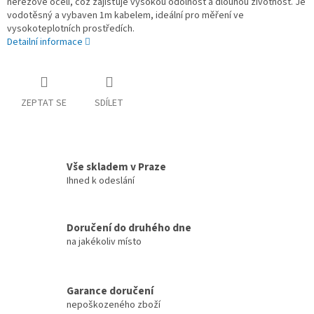
nerezové oceli, což zajišťuje vysokou odolnost a dlouhou životnost. Je
vodotěsný a vybaven 1m kabelem, ideální pro měření ve
vysokoteplotních prostředích.
Detailní informace
ZEPTAT SE
SDÍLET
Vše skladem v Praze
Ihned k odeslání
Doručení do druhého dne
na jakékoliv místo
Garance doručení
nepoškozeného zboží