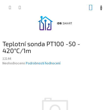
Přejít
NÁKUP
na
obsah
KOŠÍK
Teplotní sonda PT100 -50 -
420°C/1m
12144
Průměrné
Neohodnoceno
Podrobnosti hodnocení
hodnocení
produktu
je
0,0
z
5
hvězdiček.